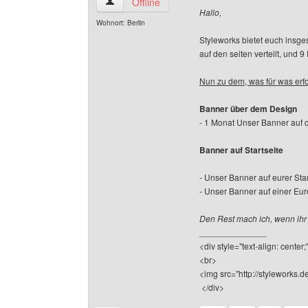
styleworks Benutzer-Profile anzeigen
Offline
Hallo,
Wohnort: Berlin
Styleworks bietet euch insge
auf den seiten verteilt, und 
Nun zu dem, was für was erfor
Banner über dem Design
- 1 Monat Unser Banner auf d
Banner auf Startseite
- Unser Banner auf eurer Star
- Unser Banner auf einer Eur
Den Rest mach ich, wenn ihr 
______________
<div style="text-align: center
<br>
<img src="http://styleworks.de
</div>