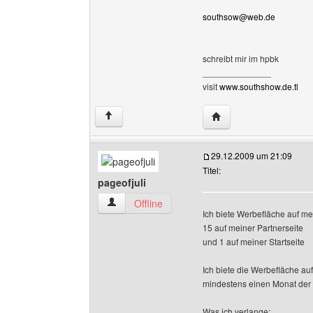
southsow@web.de
schreibt mir im hpbk
______________
visit
www.southshow.de.tl
Website dieses Benut
↑
29.12.2009 um 21:09
Titel:
pageofjuli
pageofjuli Benutzer-Profile anzeigen
Offline
Ich biete Werbefläche auf me
15 auf meiner Partnerseite
und 1 auf meiner Startseite
Ich biete die Werbefläche auf
mindestens einen Monat der 
Was ich verlange: