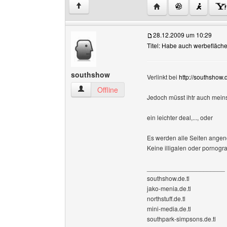
Website dieses Benutz
↑
28.12.2009 um 10:29
Titel: Habe auch werbefläch
southshow
Verlinkt bei
http://southshow.d
southshow Benutzer-Profile anzeigen
Offline
Jedoch müsst ihtr auch meins
ein leichter deal,..., oder
Es werden alle Seiten angen
Keine illigalen oder pornogra
______________________
southshow.de.tl
jako-menia.de.tl
northstuff.de.tl
mini-media.de.tl
southpark-simpsons.de.tl