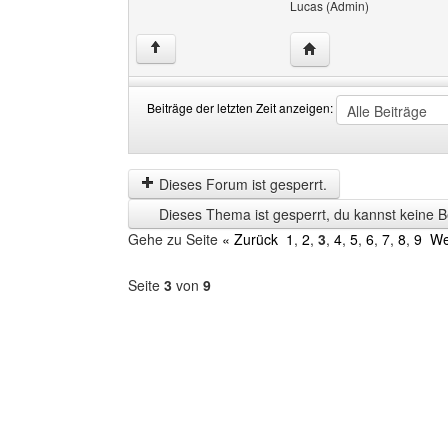
Lucas (Admin)
Website dieses Benutz
↑
Beiträge der letzten Zeit anzeigen:
Beiträge
Order
der
by
letzten
Dieses Forum ist gesperrt.
Zeit
Dieses Thema ist gesperrt, du kannst keine B
anzeigen
Gehe zu Seite
« Zurück
1
,
2
,
3
,
4
,
5
,
6
,
7
,
8
,
9
We
Seite
3
von
9
Forum
auswählen