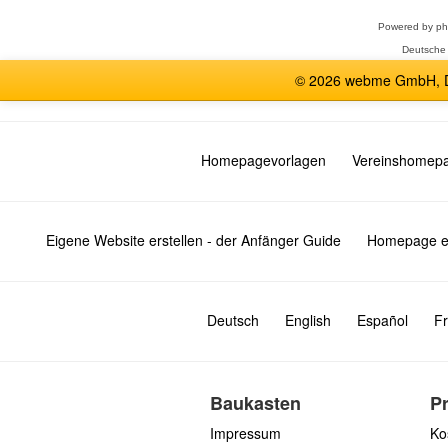
Powered by
p
Deutsche
© 2026 webme GmbH, De
Homepagevorlagen
Vereinshomep
Eigene Website erstellen - der Anfänger Guide
Homepage er
Deutsch
English
Español
Fr
Baukasten
P
Impressum
Ko