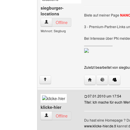
siegburger-
locations
Biete auf meiner Page
NANO
siegburger-locations Benutzer-Profile anzeigen
Offline
3 - Premium-Partner-Links un
Wohnort: Siegburg
Bei Interesse über PN melde
______________
Zuletzt bearbeitet von siegb
Website dieses Benutz
↑
07.01.2010 um 17:54
Titel: Ich mache für euch We
klicke-hier
klicke-hier Benutzer-Profile anzeigen
Offline
Du hast eine Homepage ? Du
www.klicke-hier.de.tl
kannst d