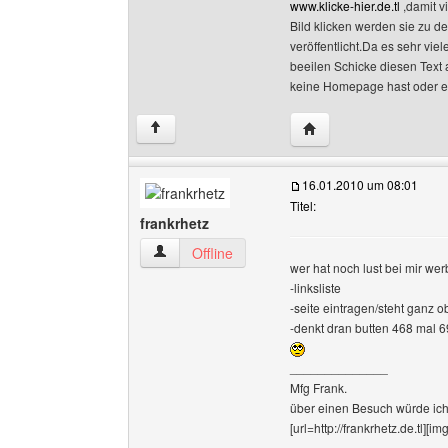
www.klicke-hier.de.tl
,damit v
Bild klicken werden sie zu d
veröffentlicht.Da es sehr vie
beeilen Schicke diesen Text 
keine Homepage hast oder es
Website dieses Benutze
↑
16.01.2010 um 08:01
Titel:
frankrhetz
frankrhetz Benutzer-Profile anzeigen
Offline
wer hat noch lust bei mir we
-linksliste
-seite eintragen/steht ganz o
-denkt dran butten 468 mal 6
______________
Mfg Frank.
über einen Besuch würde ich
[url=http://frankrhetz.de.tl][i