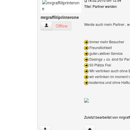
18.02.2010 um 12:54
Titel: Partner werden
mrgraffitiprinterone
Werde auch mein Partner , we
mrgraffitiprinterone Benutzer-Profile anzeigen
Offline
Immer mehr Besucher
Freundlichkeit
guter+aktiver Service
Desings + co. sind für Part
50 Plätze Frei
Wir verlinken auch ohne 
wir verlinken im moment n
kostenlos und ohne Haft
Zuletzt bearbeitet von mrgraf
Website dieses Benutze
↑