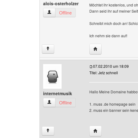
alois-osterholzer
Möchtet ihr kostenlos, und
Dann seid ihr auf meiner Seit
alois-osterholzer Benutzer-Profile anzeigen
Offline
Schreibt mich doch an! Schi
Ich nehm sie dann auf!
Website dieses Benutze
↑
07.02.2010 um 18:09
Titel: Jetz schnell
Hallo Meine Domaine habbof
internetmusik
internetmusik Benutzer-Profile anzeigen
Offline
1. muss .de homepage sein
2. muss ein banner sein kene
Website dieses Benutz
↑