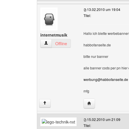
13.02.2010 um 19:04
Titel:
Hallo ich biette werbebanne
internetmusik
internetmusik Benutzer-Profile anzeigen
Offline
habbofanseite.de
bitte nur banner
alle banner cods per pn hier 
werbung@habbofanseite.de
mfg
Website dieses Benutz
↑
15.02.2010 um 21:09
Titel: