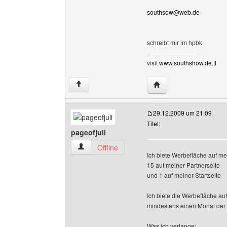
southsow@web.de
schreibt mir im hpbk
______________
visit
www.southshow.de.tl
Website dieses Benut
↑
29.12.2009 um 21:09
Titel:
pageofjuli
pageofjuli Benutzer-Profile anzeigen
Offline
Ich biete Werbefläche auf me
15 auf meiner Partnerseite
und 1 auf meiner Startseite
Ich biete die Werbefläche auf
mindestens einen Monat der 
Was ich verlange: