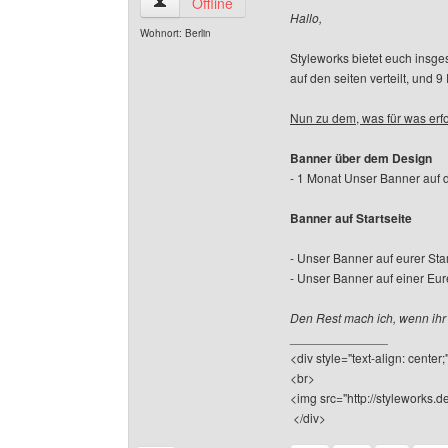
styleworks Benutzer-Profile anzeigen
Offline
Hallo,
Wohnort: Berlin
Styleworks bietet euch insge
auf den seiten verteilt, und 
Nun zu dem, was für was erfor
Banner über dem Design
- 1 Monat Unser Banner auf d
Banner auf Startseite
- Unser Banner auf eurer Star
- Unser Banner auf einer Eur
Den Rest mach ich, wenn ihr 
______________
<div style="text-align: center
<br>
<img src="http://styleworks.de
</div>