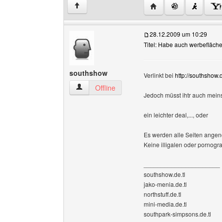
Website dieses Benutz
↑
28.12.2009 um 10:29
Titel: Habe auch werbefläch
southshow
Verlinkt bei
http://southshow.d
southshow Benutzer-Profile anzeigen
Offline
Jedoch müsst ihtr auch meins
ein leichter deal,..., oder
Es werden alle Seiten angen
Keine illigalen oder pornogra
______________________
southshow.de.tl
jako-menia.de.tl
northstuff.de.tl
mini-media.de.tl
southpark-simpsons.de.tl