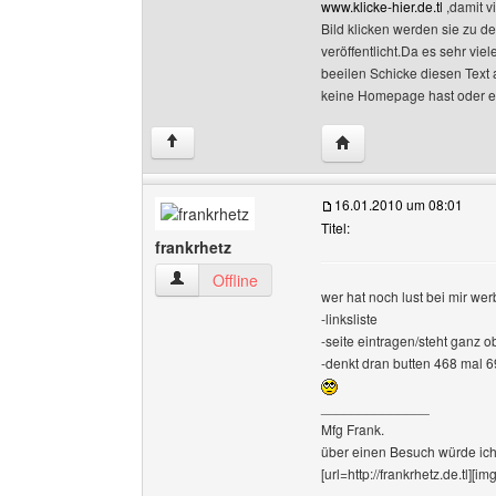
www.klicke-hier.de.tl
,damit v
Bild klicken werden sie zu d
veröffentlicht.Da es sehr vie
beeilen Schicke diesen Text 
keine Homepage hast oder es
Website dieses Benutze
↑
16.01.2010 um 08:01
Titel:
frankrhetz
frankrhetz Benutzer-Profile anzeigen
Offline
wer hat noch lust bei mir we
-linksliste
-seite eintragen/steht ganz o
-denkt dran butten 468 mal 6
______________
Mfg Frank.
über einen Besuch würde ich
[url=http://frankrhetz.de.tl][i