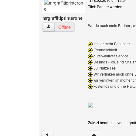
18.02.2010 um 12:54
Titel: Partner werden
mrgraffitiprinterone
Werde auch mein Partner , we
mrgraffitiprinterone Benutzer-Profile anzeigen
Offline
Immer mehr Besucher
Freundlichkeit
guter+aktiver Service
Desings + co. sind für Part
50 Plätze Frei
Wir verlinken auch ohne 
wir verlinken im moment n
kostenlos und ohne Haft
Zuletzt bearbeitet von mrgraf
Website dieses Benutze
↑