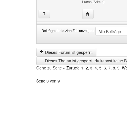
Lucas (Admin)
Website dieses Benutz
↑
Beiträge der letzten Zeit anzeigen:
Beiträge
Order
der
by
letzten
Dieses Forum ist gesperrt.
Zeit
Dieses Thema ist gesperrt, du kannst keine B
anzeigen
Gehe zu Seite
« Zurück
1
,
2
,
3
,
4
,
5
,
6
,
7
,
8
,
9
We
Seite
3
von
9
Forum
auswählen