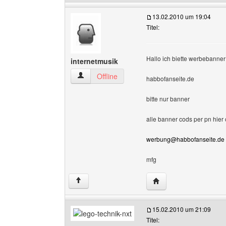
13.02.2010 um 19:04
Titel:
Hallo ich biette werbebanne
internetmusik
internetmusik Benutzer-Profile anzeigen
Offline
habbofanseite.de
bitte nur banner
alle banner cods per pn hier 
werbung@habbofanseite.de
mfg
Website dieses Benutz
↑
15.02.2010 um 21:09
Titel: