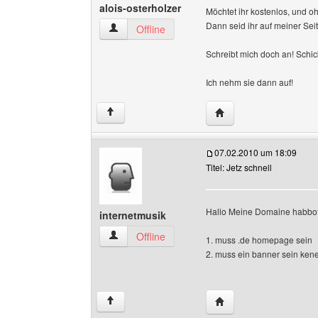
alois-osterholzer
Möchtet ihr kostenlos, und
Dann seid ihr auf meiner Seit
alois-osterholzer Benutzer-Profile anzeigen
Offline
Schreibt mich doch an! Schi
Ich nehm sie dann auf!
Website dieses Benutze
↑
07.02.2010 um 18:09
Titel: Jetz schnell
Hallo Meine Domaine habbof
internetmusik
internetmusik Benutzer-Profile anzeigen
Offline
1. muss .de homepage sein
2. muss ein banner sein kene
Website dieses Benutz
↑