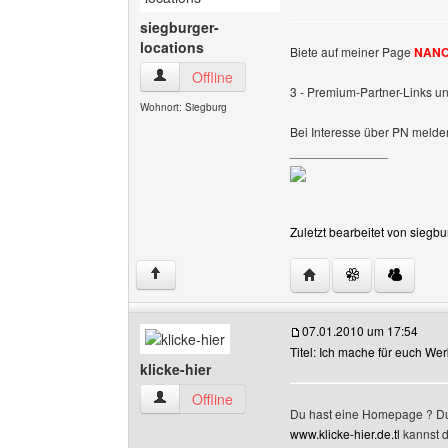
siegburger-
locations
Biete auf meiner Page
NANO
siegburger-locations Benutzer-Profile anzeigen
Offline
3 - Premium-Partner-Links un
Wohnort: Siegburg
Bei Interesse über PN melde
______________
Zuletzt bearbeitet von siegb
Website dieses Benutz
↑
07.01.2010 um 17:54
Titel: Ich mache für euch We
klicke-hier
klicke-hier Benutzer-Profile anzeigen
Offline
Du hast eine Homepage ? Du
www.klicke-hier.de.tl
kannst d