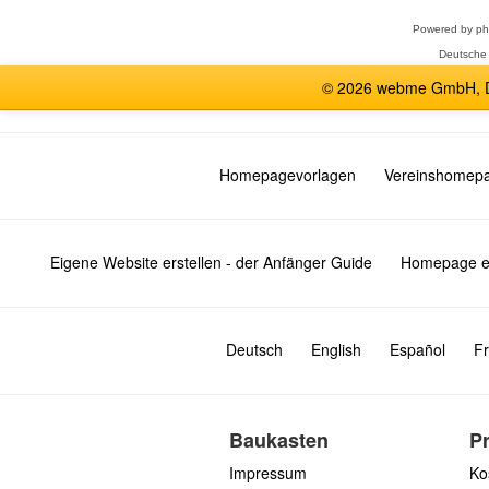
Powered by
p
Deutsche
© 2026 webme GmbH, De
Homepagevorlagen
Vereinshomep
Eigene Website erstellen - der Anfänger Guide
Homepage er
Deutsch
English
Español
Fr
Baukasten
P
Impressum
Ko