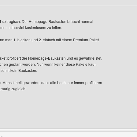
cht so tragisch. Der Homepage-Baukasten braucht nunmal
en mit soviel kostenlosem zu leiten.
nn man 1. blocken und 2. einfach mit einem Premium-Paket
ket profitiert der Homepage-Baukasten und es gewährleistet,
ionen geplant werden. Nur, wenn keiner diese Pakete kauft,
 somit kein Baukasten.
er Menschheit geworden, dass alle Leute nur immer profitieren
raurig zugleich!
enutzers besuchen: riki-designs