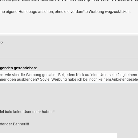
meine eigene Homepage ansehen, ohne die verdam*te Werbung wegzucklicken.
enutzers besuchen: nikitak
46
olgendes geschrieben:
n, wie sich die Werbung gestaltet. Bei jedem Klick auf eine Unterseite fliegt ein
ner oben ausblenden? Soviel Werbung habe ich bei noch keinem Anbieter geseh
det bald keine User mehr haben!!
er der Banner!!!!