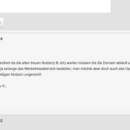
Benutzers besuchen: 4b-designs
48
 extrem da die alten treuen Nutzer(z.B. Ich) warten müssen bis die Domain abläuft
a solange das Werbefreipaket sich bestellen, man möchte aber doch auch alle Opt
istigen Nutzern ungerecht!
!!!:.
Benutzers besuchen: stabest
52