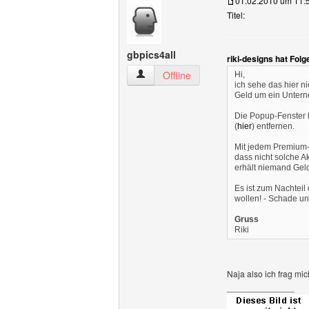
01.02.2010 um 11:
Titel:
gbpics4all
riki-designs hat Fol
gbpics4all Benutzer-Profile anzeigen
Offline
Hi,
ich sehe das hier 
Geld um ein Unterne
Die Popup-Fenster 
(
hier
) entfernen.
Mit jedem Premium-
dass nicht solche A
erhält niemand Geld
Es ist zum Nachteil
wollen! - Schade und
Gruss
Riki
Naja also ich frag mi
______________