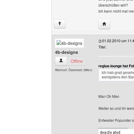
überschütten will?
Ich kann nicht mal 
Website dieses B
↑
01.02.2010 um 11:
Titel:
4b-designs
4b-designs Benutzer-Profile anzeigen
Offline
regius-lounge hat F
Wohnort: Österreich (Wien)
Ich hab grad gesehe
wenigstens den Ban
Man Oh Man
Weiter so und ihr wer
Entweder Popunder od
______________