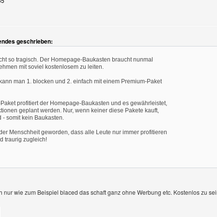
55
gendes geschrieben:
nicht so tragisch. Der Homepage-Baukasten braucht nunmal
hmen mit soviel kostenlosem zu leiten.
kann man 1. blocken und 2. einfach mit einem Premium-Paket
Paket profitiert der Homepage-Baukasten und es gewährleistet,
ktionen geplant werden. Nur, wenn keiner diese Pakete kauft,
 - somit kein Baukasten.
 der Menschheit geworden, dass alle Leute nur immer profitieren
 traurig zugleich!
ch nur wie zum Beispiel blaced das schaft ganz ohne Werbung etc. Kostenlos zu sein 