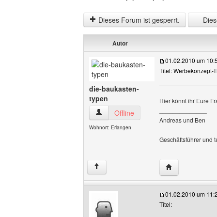
Dieses Forum ist gesperrt.
Diese
Autor
01.02.2010 um 10:
Titel: Werbekonzept-
die-baukasten-
typen
Hier könnt ihr Eure F
______________
die-baukasten-typen Benutzer-Profile a
Offline
Andreas und Ben
Wohnort: Erlangen
Geschäftsführer und 
Website dieses 
↑
01.02.2010 um 11:
Titel: