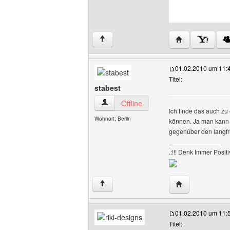
Website dieses 
↑
01.02.2010 um 11:
Titel:
stabest
stabest Benutzer-Profile anzeigen
Offline
Ich finde das auch zu
Wohnort: Berlin
können. Ja man kann j
gegenüber den langfr
______________
.:!!! Denk Immer Positiv 
Website dieses 
↑
01.02.2010 um 11:
Titel: