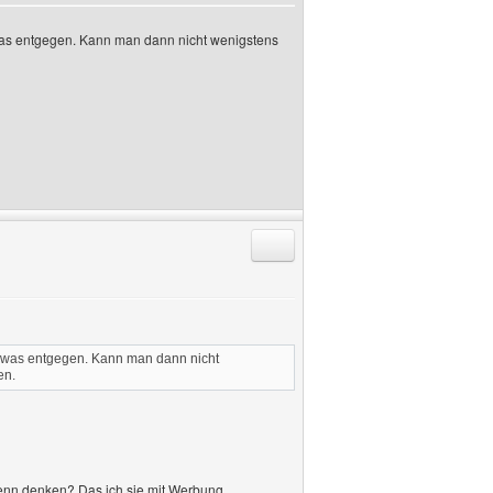
m was entgegen. Kann man dann nicht wenigstens
Antworten mit Zitat
em was entgegen. Kann man dann nicht
en.
 denn denken? Das ich sie mit Werbung