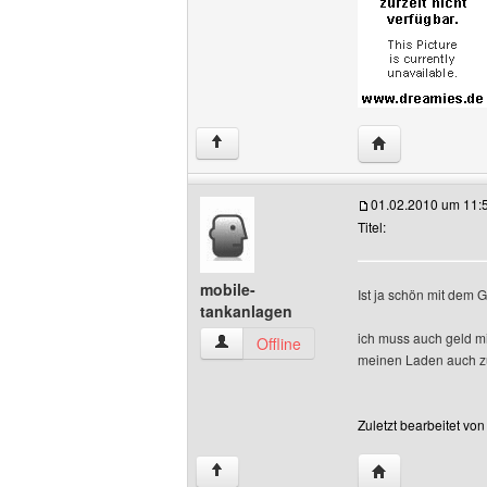
Website dieses 
↑
01.02.2010 um 11:
Titel:
mobile-
Ist ja schön mit dem 
tankanlagen
ich muss auch geld m
mobile-tankanlagen Benutzer-Profile a
Offline
meinen Laden auch zu
Zuletzt bearbeitet vo
Website dieses 
↑