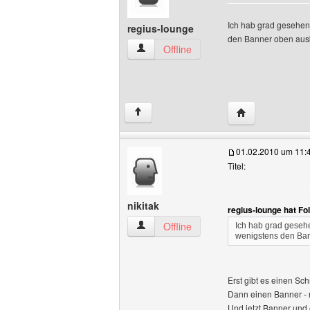
Ich hab grad gesehen,
regius-lounge
den Banner oben aus
regius-lounge Benutzer-Profile anzeige
Offline
Website dieses 
↑
01.02.2010 um 11:
Titel:
nikitak
regius-lounge hat F
nikitak Benutzer-Profile anzeigen
Offline
Ich hab grad gesehe
wenigstens den Ban
Erst gibt es einen Sch
Dann einen Banner - 
Und jetzt Banner und 