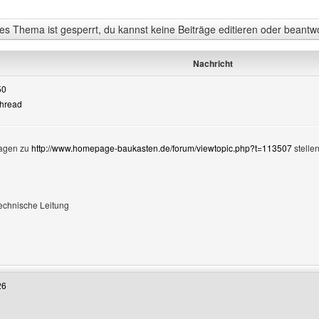
s Thema ist gesperrt, du kannst keine Beiträge editieren oder beantw
Nachricht
50
Thread
ragen zu
http://www.homepage-baukasten.de/forum/viewtopic.php?t=113507
stellen
nzeigen
technische Leitung
Benutzers besuchen: die-baukasten-typen
26