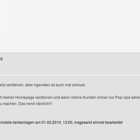
Benutzers besuchen: gbpics4all
55
Geld verdienen, aber irgendwo ist auch mal schluss
it meiner Homepage verdienen und wenn meine Kunden immer nur Pop-Ups sehen 
nzeigen
 machen. Das nervt nämlich!!!
n mobile-tankanlagen am 01.02.2010, 13:00, insgesamt einmal bearbeitet
Benutzers besuchen: mobile-tankanlagen