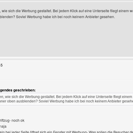
 wie sich die Werbung gestaltet. Bei jedem Klick auf eine Unterseite fliegt eine
blenden? Soviel Werbung habe ich bei noch keinem Anbieter gesehen.
n
Benutzers besuchen: regius-lounge
45
olgendes geschrieben:
n, wie sich die Werbung gestaltet. Bei jedem Klick auf eine Unterseite fliegt ein
ner oben ausblenden? Soviel Werbung habe ich bei noch keinem Anbieter geseh
riftzug- noch ok
naja
ein bei jeder Seite öffnet sich ein Fenster mit Werbung- Was sollen die Besucher