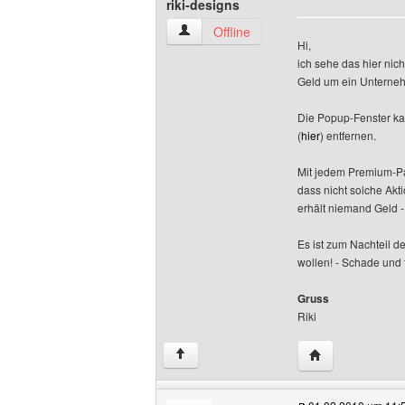
riki-designs
riki-designs Benutzer-Profile anzeigen
Offline
Hi,
ich sehe das hier ni
Geld um ein Unternehm
Die Popup-Fenster ka
(
hier
) entfernen.
Mit jedem Premium-Pa
dass nicht solche Akt
erhält niemand Geld -
Es ist zum Nachteil d
wollen! - Schade und t
Gruss
Riki
Website dieses B
↑