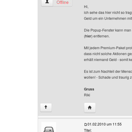
riki-designs Benutzer-Profile anzeigen
Offline
Hi,
ich sehe das hier nicht so t
Geld um ein Unternehmen mit 
Die Popup-Fenster kann man 1
(
hier
) entfernen.
Mit jedem Premium-Paket prof
dass nicht solche Aktionen ge
erhält niemand Geld - somit k
Es ist zum Nachteil der Mensc
wollen! - Schade und traurig z
Gruss
Riki
Website dieses Benutze
↑
01.02.2010 um 11:55
Titel: