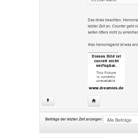
LG Euer Marco
Das dicke beachten. Hervorr
letzter Zeit an. Counter geht 
seiten öfters nicht zu erreiche
Also hervorragend ist was an
______________
Website dieses Benutze
↑
Beiträge der letzten Zeit anzeigen:
Beiträge
Order
der
by