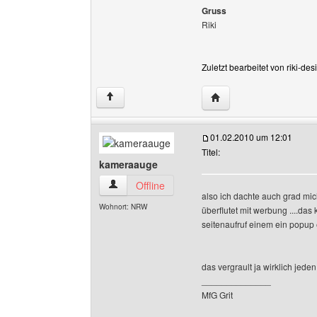
Gruss
Riki
Zuletzt bearbeitet von riki-d
Website dieses Benutze
↑
01.02.2010 um 12:01
Titel:
kameraauge
kameraauge Benutzer-Profile anzeigen
Offline
also ich dachte auch grad mich 
Wohnort: NRW
überflutet mit werbung ....das
seitenaufruf einem ein popup 
das vergrault ja wirklich jeden 
______________
MfG Grit