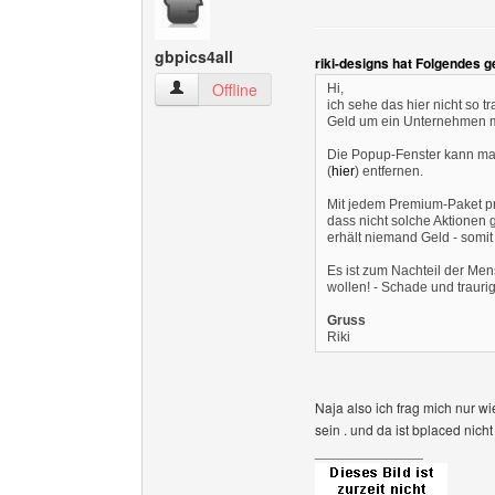
gbpics4all
riki-designs hat Folgendes 
gbpics4all Benutzer-Profile anzeigen
Offline
Hi,
ich sehe das hier nicht so
Geld um ein Unternehmen mi
Die Popup-Fenster kann man
(
hier
) entfernen.
Mit jedem Premium-Paket pr
dass nicht solche Aktionen 
erhält niemand Geld - somit
Es ist zum Nachteil der Men
wollen! - Schade und traurig
Gruss
Riki
Naja also ich frag mich nur w
sein . und da ist bplaced nicht
______________