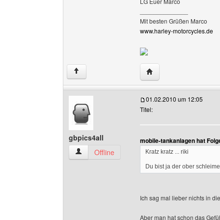
LG Euer Marco
______________
Mit besten Grüßen Marco
www.harley-motorcycles.de
Website dieses Benutz
↑
01.02.2010 um 12:05
Titel:
gbpics4all
mobile-tankanlagen hat Fol
gbpics4all Benutzer-Profile anzeigen
Offline
Kratz kratz ... riki
Du bist ja der ober schleime
Ich sag mal lieber nichts in di
Aber man hat schon das Gefü