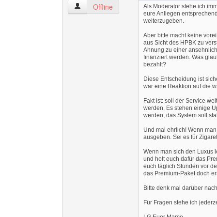
gbpics4all Benutzer-Profile anzeigen
Offline
Als Moderator stehe ich im
eure Anliegen entsprechen
weiterzugeben.
Aber bitte macht keine vor
aus Sicht des HPBK zu ver
Ahnung zu einer ansehnlic
finanziert werden. Was glaub
bezahlt?
Diese Entscheidung ist sich
war eine Reaktion auf die w
Fakt ist: soll der Service
werden. Es stehen einige U
werden, das System soll stab
Und mal ehrlich! Wenn man s
ausgeben. Sei es für Zigarett
Wenn man sich den Luxus lei
und holt euch dafür das Pr
euch täglich Stunden vor de
das Premium-Paket doch ers
Bitte denk mal darüber nach
Für Fragen stehe ich jederze