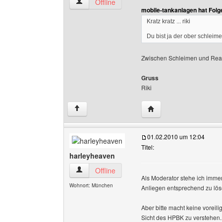
riki-designs Benutzer-Profile anzeigen
Offline
mobile-tankanlagen hat Fol
Kratz kratz ... riki
Du bist ja der ober schleime
Zwischen Schleimen und Reali
Gruss
Riki
Website dieses Benutze
↑
01.02.2010 um 12:04
Titel:
harleyheaven
harleyheaven Benutzer-Profile anzeigen
Offline
Als Moderator stehe ich imm
Wohnort: München
Anliegen entsprechend zu lö
Aber bitte macht keine vore
Sicht des HPBK zu verstehen. 