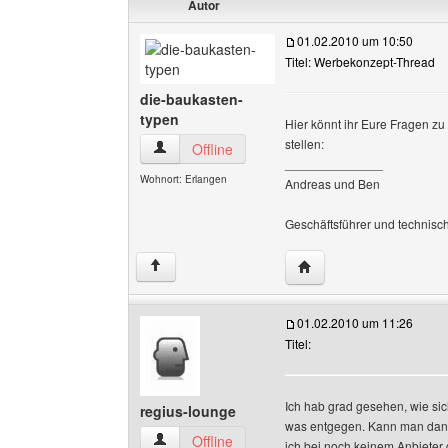
Autor
01.02.2010 um 10:50
Titel: Werbekonzept-Thread
die-baukasten-
typen
Hier könnt ihr Eure Fragen zu
stellen:
die-baukasten-typen Benutzer-Profile anzeige
Offline
______________
Wohnort: Erlangen
Andreas und Ben
Geschäftsführer und technisc
Website dieses Benutze
↑
01.02.2010 um 11:26
Titel:
Ich hab grad gesehen, wie sich
regius-lounge
was entgegen. Kann man dan
regius-lounge Benutzer-Profile anzeigen
Offline
ich bei noch keinem Anbieter