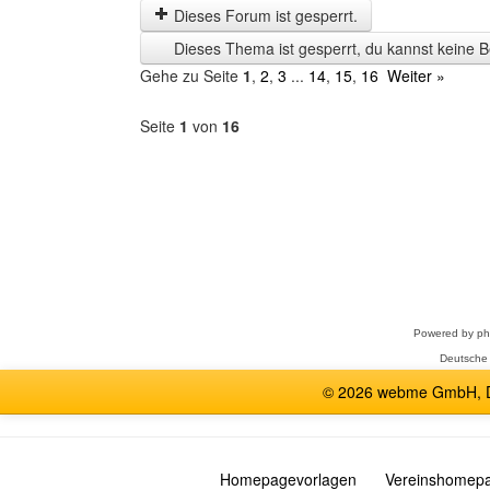
letzten
Dieses Forum ist gesperrt.
Zeit
Dieses Thema ist gesperrt, du kannst keine B
anzeigen
Gehe zu Seite
1
,
2
,
3
...
14
,
15
,
16
Weiter »
Seite
1
von
16
Forum
auswählen
Powered by
p
Deutsche
© 2026 webme GmbH, De
Homepagevorlagen
Vereinshomep