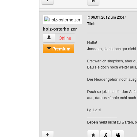
06.01.2012 um 23:47
Titel:
holz-osterholzer
holz-osterholzer Benutzer-Profile anzeigen
Offline
Hallo!
Premium
Joooaaa, sieht doch gar nicht
Erst war ich skeptisch, aber d
Bau sie doch noch weiter aus,
Der Header gehört noch ausgef
Doch so jetzt mal für den Anf
aus, daraus könnte echt noch
Lg, Loisi
______________
Leben
heißt nicht zu warten, 
Website dieses Benutze
↑