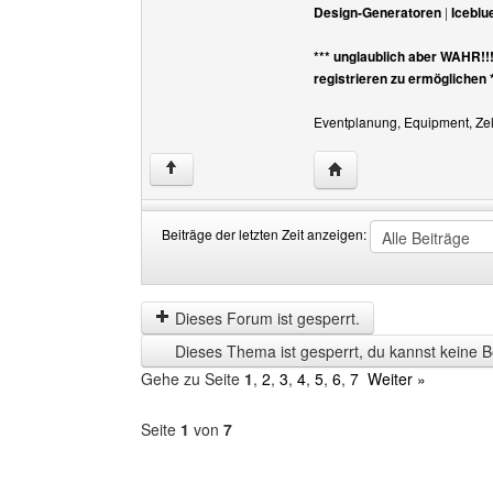
Design-Generatoren
|
Iceblu
*** unglaublich aber WAHR!!
registrieren zu ermöglichen 
Eventplanung, Equipment, Zelt
Website dieses Benutz
↑
Beiträge der letzten Zeit anzeigen:
Beiträge
Order
der
by
letzten
Dieses Forum ist gesperrt.
Zeit
Dieses Thema ist gesperrt, du kannst keine B
anzeigen
Gehe zu Seite
1
,
2
,
3
,
4
,
5
,
6
,
7
Weiter »
Seite
1
von
7