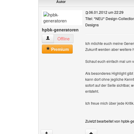
Autor
06.01.2012 um 22:29
Titel: *NEU* Design-Collecti
Designs
hpbk-generatoren
hpbk-generatoren Benutzer-Profile anzeigen
Offline
Ich möchte euch meine Genera
Premium
Zukunft werden aber weitere
Schaut euch einfach mal um vie
Als besonderes Highlight gibt
kann dort ohne jegliche Kenn
sofort auf der Seite sichtbar
entsteht.
Ich freue mich über jede Kritik.
Zuletzt bearbeitet von hpbk-g
Website dieses Benutz
↑