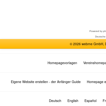
Forum
auswählen
Powered by
p
Deutsche
© 2026 webme GmbH, De
Homepagevorlagen
Vereinshomep
Eigene Website erstellen - der Anfänger Guide
Homepage er
Deutsch
English
Español
Fr