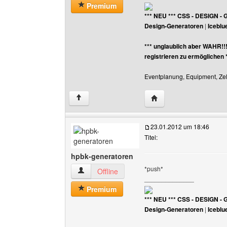
Premium
*** NEU *** CSS - DESIGN - 
Design-Generatoren
|
Iceblu
*** unglaublich aber WAHR!!
registrieren zu ermöglichen 
Eventplanung, Equipment, Zelt
Website dieses Benutz
↑
23.01.2012 um 18:46
Titel:
hpbk-generatoren
*push*
hpbk-generatoren Benutzer-Profile anzeigen
Offline
______________
Premium
*** NEU *** CSS - DESIGN - 
Design-Generatoren
|
Iceblu