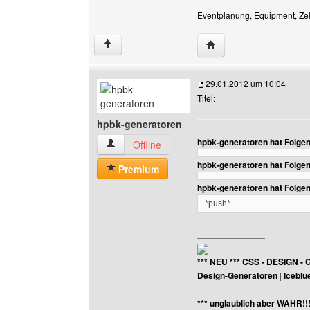
Eventplanung, Equipment, Zelt
Website dieses Benutz
↑
29.01.2012 um 10:04
Titel:
hpbk-generatoren
hpbk-generatoren hat Folge
hpbk-generatoren Benutzer-Profile anzeigen
Offline
hpbk-generatoren hat Folge
Premium
hpbk-generatoren hat Folge
*push*
______________
*** NEU *** CSS - DESIGN - 
Design-Generatoren
|
Iceblu
*** unglaublich aber WAHR!!