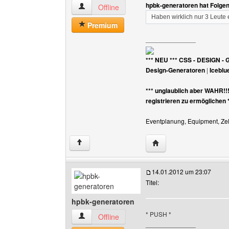
hpbk-generatoren hat Folge
hpbk-generatoren Benutzer-Profile anzeigen
Offline
Haben wirklich nur 3 Leut
Premium
______________
*** NEU *** CSS - DESIGN - 
Design-Generatoren
|
Iceblu
*** unglaublich aber WAHR!!
registrieren zu ermöglichen 
Eventplanung, Equipment, Zelt
Website dieses Benutz
↑
14.01.2012 um 23:07
Titel:
hpbk-generatoren
* PUSH *
hpbk-generatoren Benutzer-Profile anzeigen
Offline
______________