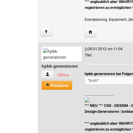
*** unglaublich aber WAHR!!
registrieren zu ermöglichen 
Eventplanung, Equipment, Zelt
Website dieses Benutz
↑
26.01.2012 um 11:04
Titel:
hpbk-generatoren
hpbk-generatoren hat Folge
hpbk-generatoren Benutzer-Profile anzeigen
Offline
*push*
Premium
______________
*** NEU *** CSS - DESIGN - 
Design-Generatoren
|
Iceblu
*** unglaublich aber WAHR!!
registrieren zu ermöglichen 