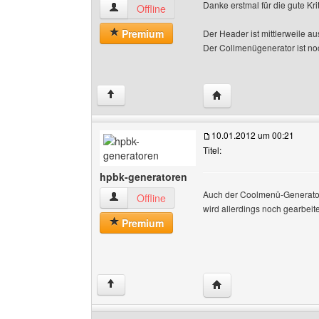
Danke erstmal für die gute Kri
hpbk-generatoren Benutzer-Profile anzeigen
Offline
Premium
Der Header ist mittlerweile aus
Der Collmenügenerator ist noc
Website dieses Benutz
↑
10.01.2012 um 00:21
Titel:
hpbk-generatoren
Auch der Coolmenü-Generator 
hpbk-generatoren Benutzer-Profile anzeigen
Offline
wird allerdings noch gearbeite
Premium
Website dieses Benutz
↑