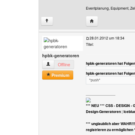
Eventplanung, Equipment, Zelt
Website dieses Benutz
↑
28.01.2012 um 18:34
Titel:
hpbk-generatoren
hpbk-generatoren hat Folge
hpbk-generatoren Benutzer-Profile anzeigen
Offline
hpbk-generatoren hat Folge
Premium
*push*
______________
*** NEU *** CSS - DESIGN - 
Design-Generatoren
|
Iceblu
*** unglaublich aber WAHR!!
registrieren zu ermöglichen 