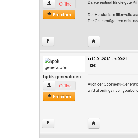
Danke erstmal für die gute Kri
hpbk-generatoren Benutzer-Profile anzeigen
Offline
Premium
Der Header ist mittlerweile aus
Der Collmenügenerator ist noc
Website dieses Benutz
↑
10.01.2012 um 00:21
Titel:
hpbk-generatoren
Auch der Coolmenü-Generator 
hpbk-generatoren Benutzer-Profile anzeigen
Offline
wird allerdings noch gearbeite
Premium
Website dieses Benutz
↑