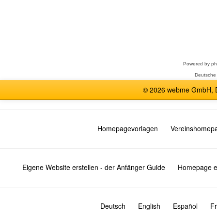
Forum
auswählen
Powered by
p
Deutsche
© 2026 webme GmbH, De
Homepagevorlagen
Vereinshomep
Eigene Website erstellen - der Anfänger Guide
Homepage er
Deutsch
English
Español
Fr