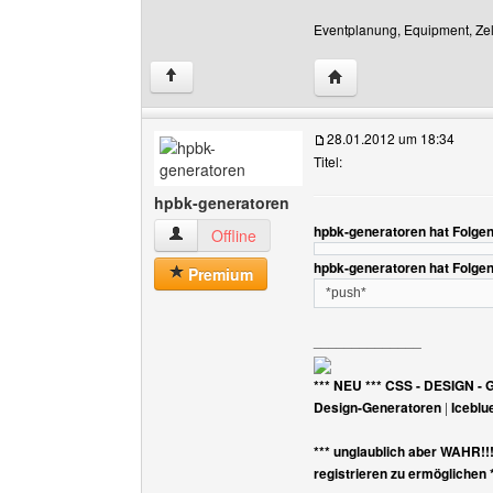
Eventplanung, Equipment, Zelt
Website dieses Benutz
↑
28.01.2012 um 18:34
Titel:
hpbk-generatoren
hpbk-generatoren hat Folge
hpbk-generatoren Benutzer-Profile anzeigen
Offline
hpbk-generatoren hat Folge
Premium
*push*
______________
*** NEU *** CSS - DESIGN - 
Design-Generatoren
|
Iceblu
*** unglaublich aber WAHR!!
registrieren zu ermöglichen 