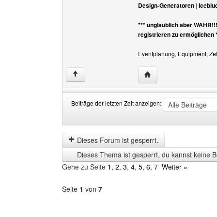
Design-Generatoren
|
Iceblu
*** unglaublich aber WAHR!!
registrieren zu ermöglichen 
Eventplanung, Equipment, Zelt
Website dieses Benutz
↑
Beiträge der letzten Zeit anzeigen:
Beiträge
Order
der
by
letzten
Dieses Forum ist gesperrt.
Zeit
Dieses Thema ist gesperrt, du kannst keine B
anzeigen
Gehe zu Seite
1
,
2
,
3
,
4
,
5
,
6
,
7
Weiter »
Seite
1
von
7