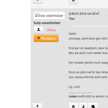
06.01.2012 um 23:47
Titel:
holz-osterholzer
holz-osterholzer Benutzer-Profile anzeigen
Offline
Hallo!
Premium
Joooaaa, sieht doch gar nicht
Erst war ich skeptisch, aber d
Bau sie doch noch weiter aus,
Der Header gehört noch ausgef
Doch so jetzt mal für den Anf
aus, daraus könnte echt noch
Lg, Loisi
______________
Leben
heißt nicht zu warten, 
Website dieses Benutze
↑