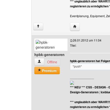
*** unglaublich aber WAHR!!
registrieren zu ermöglichen 
Eventplanung, Equipment, Zelt
Website dieses Benutz
↑
26.01.2012 um 11:04
Titel:
hpbk-generatoren
hpbk-generatoren hat Folge
hpbk-generatoren Benutzer-Profile anzeigen
Offline
*push*
Premium
______________
*** NEU *** CSS - DESIGN - 
Design-Generatoren
|
Iceblu
*** unglaublich aber WAHR!!
registrieren zu ermöglichen 