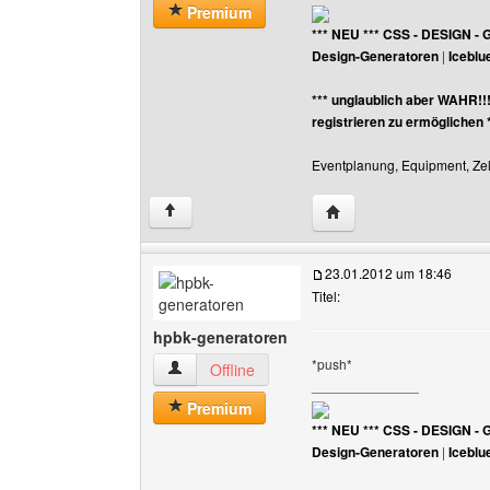
Premium
*** NEU *** CSS - DESIGN - 
Design-Generatoren
|
Iceblu
*** unglaublich aber WAHR!!
registrieren zu ermöglichen 
Eventplanung, Equipment, Zelt
Website dieses Benutz
↑
23.01.2012 um 18:46
Titel:
hpbk-generatoren
*push*
hpbk-generatoren Benutzer-Profile anzeigen
Offline
______________
Premium
*** NEU *** CSS - DESIGN - 
Design-Generatoren
|
Iceblu