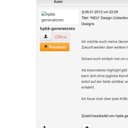
Autor
06.01.2012 um 22:29
Titel: *NEU* Design-Collecti
Designs
hpbk-generatoren
hpbk-generatoren Benutzer-Profile anzeigen
Offline
Ich möchte euch meine Genera
Premium
Zukunft werden aber weitere
Schaut euch einfach mal um vie
Als besonderes Highlight gibt
kann dort ohne jegliche Kenn
sofort auf der Seite sichtbar
entsteht.
Ich freue mich über jede Kritik.
Zuletzt bearbeitet von hpbk-g
Website dieses Benutz
↑