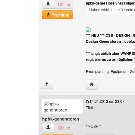
hpbk-generatoren hat Folge
hpbk-generatoren Benutzer-Profile anzeigen
Offline
Haben wirklich nur 3 Leut
Premium
______________
*** NEU *** CSS - DESIGN - 
Design-Generatoren
|
Iceblu
*** unglaublich aber WAHR!!
registrieren zu ermöglichen 
Eventplanung, Equipment, Zelt
Website dieses Benutz
↑
14.01.2012 um 23:07
Titel:
hpbk-generatoren
* PUSH *
hpbk-generatoren Benutzer-Profile anzeigen
Offline
______________