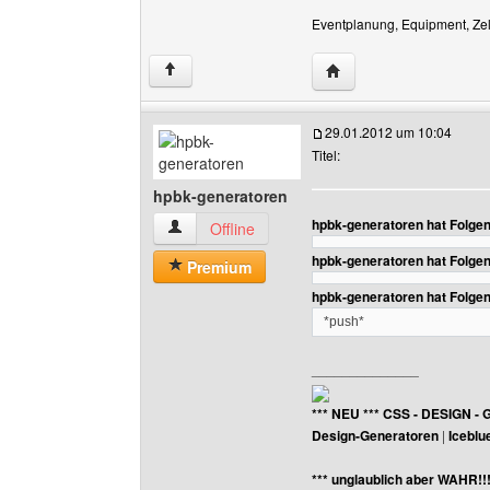
Eventplanung, Equipment, Zelt
Website dieses Benutz
↑
29.01.2012 um 10:04
Titel:
hpbk-generatoren
hpbk-generatoren hat Folge
hpbk-generatoren Benutzer-Profile anzeigen
Offline
hpbk-generatoren hat Folge
Premium
hpbk-generatoren hat Folge
*push*
______________
*** NEU *** CSS - DESIGN - 
Design-Generatoren
|
Iceblu
*** unglaublich aber WAHR!!