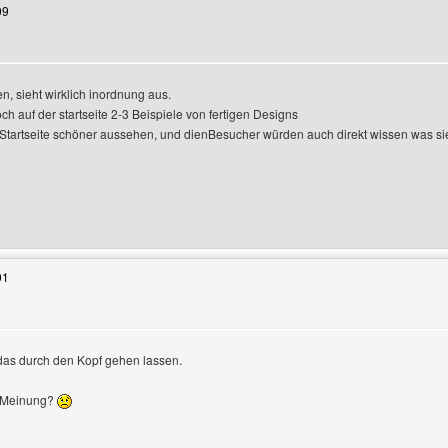
09
n, sieht wirklich inordnung aus.
och auf der startseite 2-3 Beispiele von fertigen Designs
e Startseite schöner aussehen, und dienBesucher würden auch direkt wissen was s
enutzers besuchen: sigi-style
01
das durch den Kopf gehen lassen.
eigen
e Meinung?