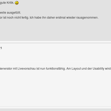
gute Kritik.
eigen
weile ausgefüllt.
 ist noch nicht fertig. Ich habe ihn daher erstmal wieder rausgenommen.
Benutzers besuchen: hpbk-generatoren
21
erator mit Livevorschau ist nun funktionsfähig. Am Layout und der Usability wird 
eigen
Benutzers besuchen: hpbk-generatoren