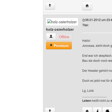
Website dieses 
↑
06.01.2012 um 23:
Titel:
holz-osterholzer
holz-osterholzer Benutzer-Profile anzei
Offline
Hallo!
Premium
Joooaaa, sieht doch g
Erst war ich skeptisch
Bau sie doch noch wei
Der Header gehört noc
Doch so jetzt mal für
Lg, Loisi
______________
Leben
heißt nicht zu 
Website dieses B
↑