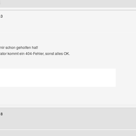
43
 mir schon geholfen hat!
or kommt ein 404-Fehler, sonst alles OK.
enutzers besuchen: questlifan
18