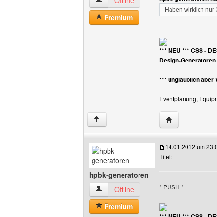
hpbk-generatoren Benutzer-Profile anz
Offline
Haben wirklich nur
Premium
______________
*** NEU *** CSS - D
Design-Generatoren
*** unglaublich aber
Eventplanung, Equipme
Website dieses 
↑
14.01.2012 um 23:
Titel:
hpbk-generatoren
* PUSH *
hpbk-generatoren Benutzer-Profile anz
Offline
______________
Premium
*** NEU *** CSS - D