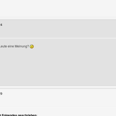
Benutzers besuchen: hpbk-generatoren
24
 Leute eine Meinung?
eigen
Benutzers besuchen: hpbk-generatoren
29
t Folgendes geschrieben: