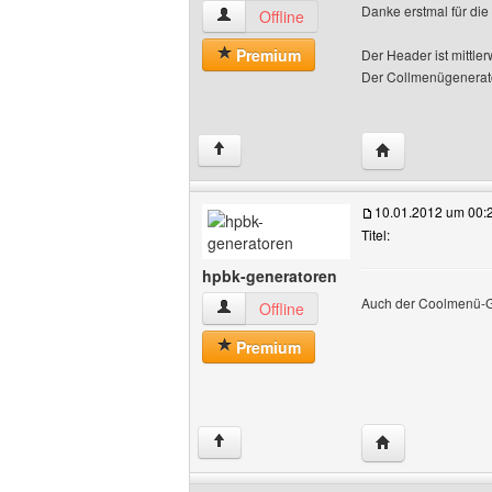
Danke erstmal für die 
hpbk-generatoren Benutzer-Profile anz
Offline
Premium
Der Header ist mittler
Der Collmenügenerator
Website dieses 
↑
10.01.2012 um 00:
Titel:
hpbk-generatoren
Auch der Coolmenü-Gen
hpbk-generatoren Benutzer-Profile anz
Offline
Premium
Website dieses 
↑