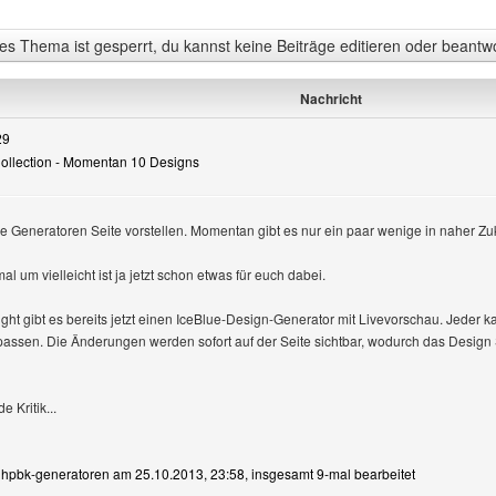
s Thema ist gesperrt, du kannst keine Beiträge editieren oder beantw
Nachricht
29
Collection - Momentan 10 Designs
e Generatoren Seite vorstellen. Momentan gibt es nur ein paar wenige in naher Z
eigen
l um vielleicht ist ja jetzt schon etwas für euch dabei.
ght gibt es bereits jetzt einen IceBlue-Design-Generator mit Livevorschau. Jeder k
passen. Die Änderungen werden sofort auf der Seite sichtbar, wodurch das Design 
e Kritik...
n hpbk-generatoren am 25.10.2013, 23:58, insgesamt 9-mal bearbeitet