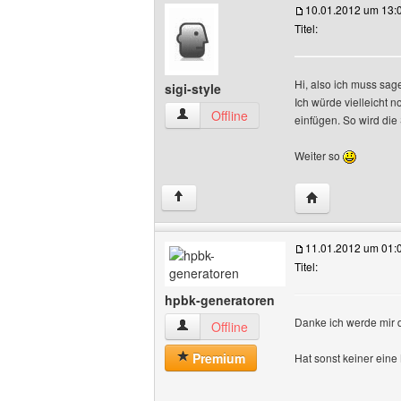
10.01.2012 um 13:
Titel:
Hi, also ich muss sage
sigi-style
Ich würde vielleicht n
sigi-style Benutzer-Profile anzeigen
Offline
einfügen. So wird di
Weiter so
Website dieses B
↑
11.01.2012 um 01:
Titel:
hpbk-generatoren
Danke ich werde mir 
hpbk-generatoren Benutzer-Profile anz
Offline
Premium
Hat sonst keiner ein