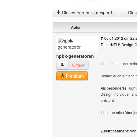
Dieses Forum ist gesperrt.
Diese
Autor
06.01.2012 um 22:
Titel: *NEU* Design-
hpbk-generatoren
Ich möchte euch mein
hpbk-generatoren Benutzer-Profile anz
Offline
Premium
Schaut euch einfach ma
Als besonderes Highli
Design individuell an
entsteht.
Ich freue mich über jed
Zuletzt bearbeitet vo