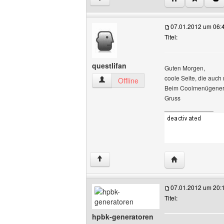
07.01.2012 um 06:
Titel:
questlifan
Guten Morgen,
coole Seite, die auch
questlifan Benutzer-Profile anzeigen
Offline
Beim Coolmenügenerat
Gruss
______________
Website dieses B
↑
07.01.2012 um 20:
Titel:
hpbk-generatoren