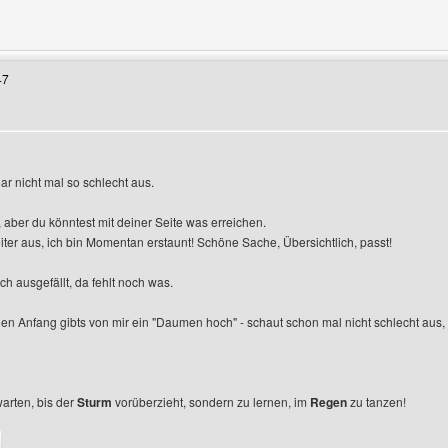
Benutzers besuchen: hpbk-generatoren
47
gen
ar nicht mal so schlecht aus.
, aber du könntest mit deiner Seite was erreichen.
ter aus, ich bin Momentan erstaunt! Schöne Sache, Übersichtlich, passt!
h ausgefällt, da fehlt noch was.
 den Anfang gibts von mir ein "Daumen hoch" - schaut schon mal nicht schlecht au
warten, bis der
Sturm
vorüberzieht, sondern zu lernen, im
Regen
zu tanzen!
enutzers besuchen: holz-osterholzer