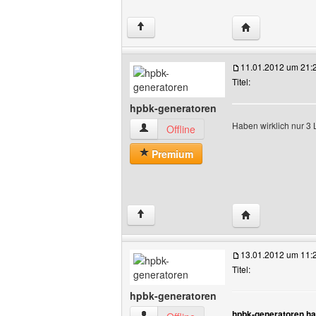
Website dieses 
↑
11.01.2012 um 21:
Titel:
hpbk-generatoren
Haben wirklich nur 3
hpbk-generatoren Benutzer-Profile anz
Offline
Premium
Website dieses 
↑
13.01.2012 um 11:
Titel:
hpbk-generatoren
hpbk-generatoren ha