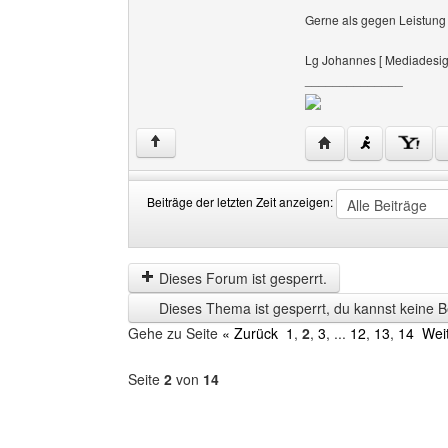
Gerne als gegen Leistung 
Lg Johannes [ Mediadesig
______________
Website dieses Ben
↑
Beiträge der letzten Zeit anzeigen:
Beiträge
Order
der
by
letzten
Dieses Forum ist gesperrt.
Zeit
Dieses Thema ist gesperrt, du kannst keine B
anzeigen
Gehe zu Seite
« Zurück
1
,
2
,
3
, ...
12
,
13
,
14
Wei
Seite
2
von
14