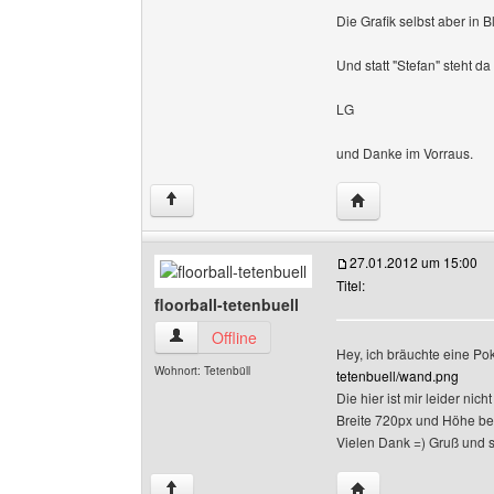
Die Grafik selbst aber in B
Und statt "Stefan" steht da
LG
und Danke im Vorraus.
Website dieses Benu
↑
27.01.2012 um 15:00
Titel:
floorball-tetenbuell
floorball-tetenbuell Benutzer-Profile anzeigen
Offline
Hey, ich bräuchte eine Poka
Wohnort: Tetenbüll
tetenbuell/wand.png
Die hier ist mir leider ni
Breite 720px und Höhe bel
Vielen Dank =) Gruß und
Website dieses Benut
↑