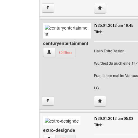
Website dieses Benu
↑
25.01.2012 um 19:45
Titel:
centuryentertainment
Hallo ExtroDesign,
centuryentertainment Benutzer-Profile anzeige
Offline
Würdest du auch eine 14-1
Frag lieber mal im Vorrau
LG
Website dieses Benu
↑
26.01.2012 um 05:03
Titel:
extro-designde