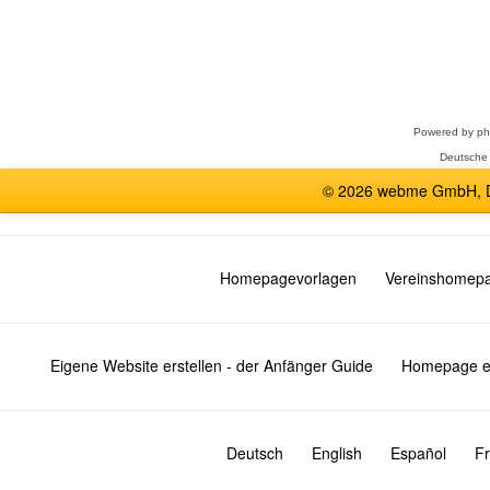
Forum
auswählen
Powered by
p
Deutsche
© 2026 webme GmbH, De
Homepagevorlagen
Vereinshomep
Eigene Website erstellen - der Anfänger Guide
Homepage er
Deutsch
English
Español
Fr