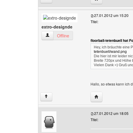
27.01.2012 um 15:20
Titel:
extro-designde
extro-designde Benutzer-Profile anzeigen
Offline
floorball-tetenbuell hat 
Hey, ich bräuchte eine P
tetenbuell/wand.png
Die hier ist mir leider 
Breite 720px und Höhe b
Vielen Dank =) Gruß u
Hallo, so etwas kann ich dir
Website dieses Benu
↑
27.01.2012 um 18:05
Titel: