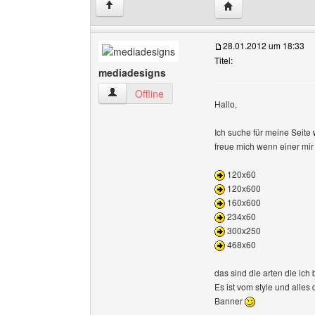
Website dieses Ben
↑
28.01.2012 um 18:33
Titel:
mediadesigns
mediadesigns Benutzer-Profile anzeigen
Offline
Hallo,
Ich suche für meine Seite
freue mich wenn einer mir
120x60
120x600
160x600
234x60
300x250
468x60
das sind die arten die ich
Es ist vom style und alles
Banner