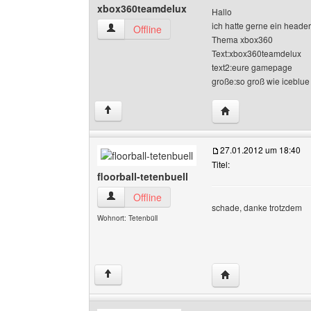
xbox360teamdelux
Hallo
ich hatte gerne ein header
xbox360teamdelux Benutzer-Profile anzeigen
Offline
Thema xbox360
Text:xbox360teamdelux
text2:eure gamepage
große:so groß wie iceblue
Website dieses Ben
↑
27.01.2012 um 18:40
Titel:
floorball-tetenbuell
floorball-tetenbuell Benutzer-Profile anzeigen
Offline
schade, danke trotzdem
Wohnort: Tetenbüll
Website dieses Benut
↑