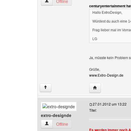
extro-designde Benutzer-Profile anzeigen
Offline
centuryentertainment ha
Hallo ExtroDesign,
Würdest du auch eine 14
Frag lieber mal im Vorr
LG
Ja, müsste kein Problem s
Grüße,
www.Extro-Design.de
Website dieses Benu
↑
27.01.2012 um 13:22
Titel:
extro-designde
extro-designde Benutzer-Profile anzeigen
Offline
Es werden immer noch 