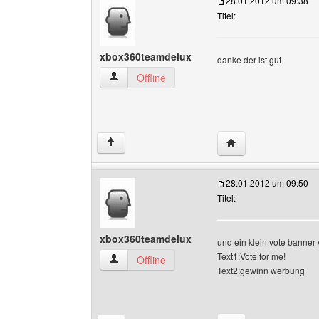
28.01.2012 um 09:38
Titel:
xbox360teamdelux
danke der ist gut
xbox360teamdelux Benutzer-Profile anzeigen
Offline
Website dieses Ben
↑
28.01.2012 um 09:50
Titel:
xbox360teamdelux
und ein klein vote banner v
Text1:Vote for me!
xbox360teamdelux Benutzer-Profile anzeigen
Offline
Text2:gewinn werbung