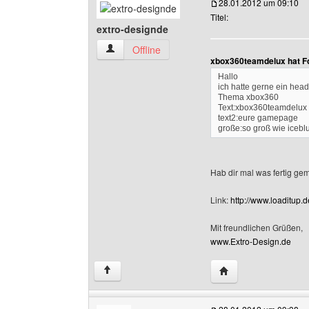
28.01.2012 um 09:10
Titel:
extro-designde
extro-designde Benutzer-Profile anzeigen
Offline
xbox360teamdelux hat F
Hallo
ich hatte gerne ein head
Thema xbox360
Text:xbox360teamdelux
text2:eure gamepage
große:so groß wie icebl
Hab dir mal was fertig gema
Link:
http://www.loaditup
Mit freundlichen Grüßen,
www.Extro-Design.de
Website dieses Benu
↑