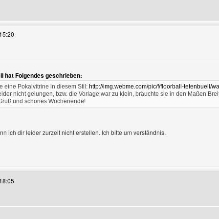
s Benutzers besuchen: floorball-tetenbuell
15:20
en
ell hat Folgendes geschrieben:
e eine Pokalvitrine in diesem Stil:
http://img.webme.com/pic/f/floorball-tetenbuell/
 leider nicht gelungen, bzw. die Vorlage war zu klein, bräuchte sie in den Maßen Br
 Gruß und schönes Wochenende!
n ich dir leider zurzeit nicht erstellen. Ich bitte um verständnis.
es Benutzers besuchen: extro-designde
18:05