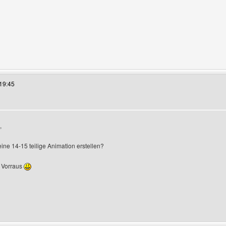
es Benutzers besuchen: mrquirinho
19:45
,
anzeigen
ine 14-15 teilige Animation erstellen?
m Vorraus
es Benutzers besuchen: centuryentertainment