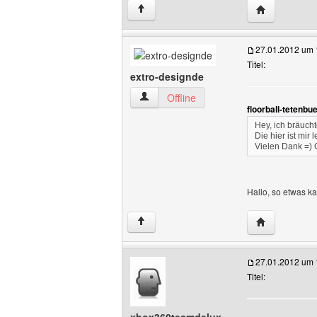
Website diese
↑
27.01.2012 um 
Titel:
extro-designde
extro-designde Benutzer-Profile anzeig
Offline
floorball-tetenbu
Hey, ich bräucht
Die hier ist mir
Vielen Dank =)
Hallo, so etwas kan
Website dies
↑
27.01.2012 um 
Titel: