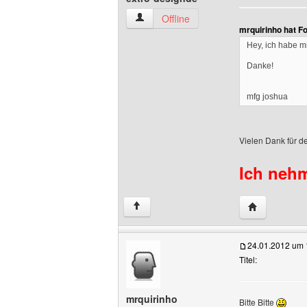
extro-designde Benutzer-Profile anzeig
Offline
mrquirinho hat F
Hey, ich habe mi
Danke!
mfg joshua
Vielen Dank für d
Ich nehm
Website dies
↑
24.01.2012 um 
Titel:
mrquirinho
Bitte Bitte