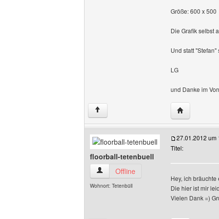
Größe: 600 x 500
Die Grafik selbst a
Und statt "Stefan" 
LG
und Danke im Vor
Website dies
↑
27.01.2012 um 
Titel:
floorball-tetenbuell
floorball-tetenbuell Benutzer-Profile an
Offline
Hey, ich bräuchte 
Wohnort: Tetenbüll
Die hier ist mir l
Vielen Dank =) G