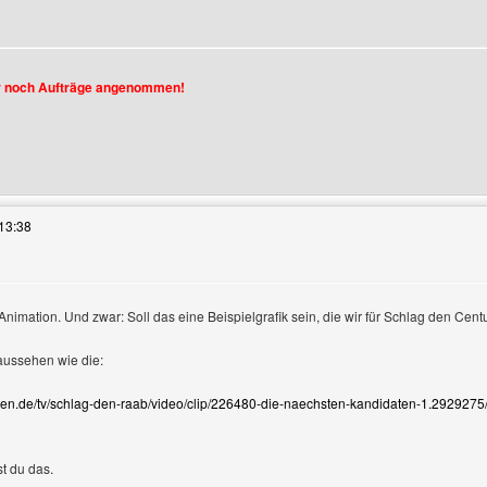
en
 noch Aufträge angenommen!
es Benutzers besuchen: extro-designde
13:38
Animation. Und zwar: Soll das eine Beispielgrafik sein, die wir für Schlag den Cen
anzeigen
aussehen wie die:
ben.de/tv/schlag-den-raab/video/clip/226480-die-naechsten-kandidaten-1.2929275
st du das.