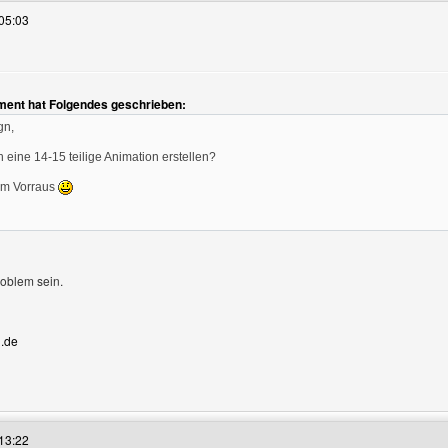
05:03
en
ment hat Folgendes geschrieben:
gn,
 eine 14-15 teilige Animation erstellen?
 im Vorraus
roblem sein.
.de
es Benutzers besuchen: extro-designde
13:22