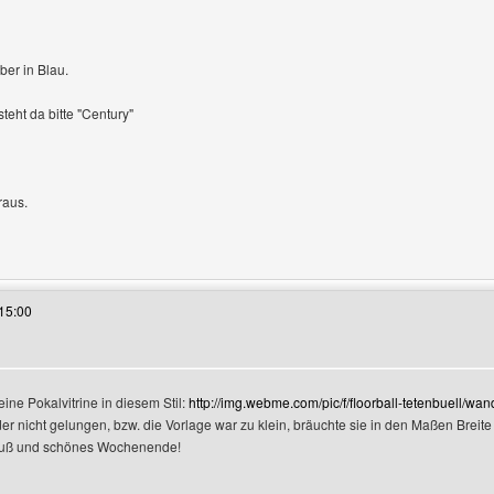
ber in Blau.
steht da bitte "Century"
raus.
es Benutzers besuchen: centuryentertainment
15:00
zeigen
eine Pokalvitrine in diesem Stil:
http://img.webme.com/pic/f/floorball-tetenbuell/wa
eider nicht gelungen, bzw. die Vorlage war zu klein, bräuchte sie in den Maßen Brei
ruß und schönes Wochenende!