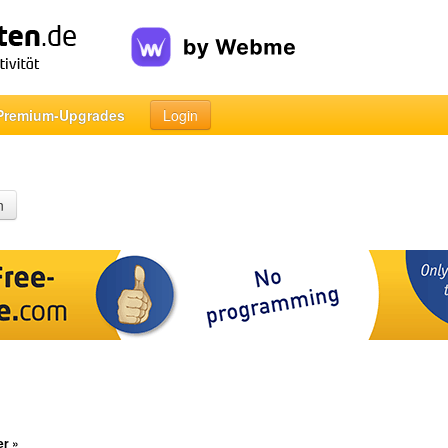
Premium-Upgrades
Login
n
er »