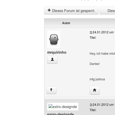
Dieses Forum ist gesperrt.
Diese
Autor
24.01.2012 um 
Titel:
mrquirinho
Hey, ich habe mich
mrquirinho Benutzer-Profile anzeigen
Danke!
mfg joshua
Website dies
↑
24.01.2012 um 
Titel:
extro-designde