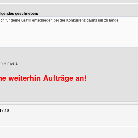
en
olgendes geschrieben:
ch für deine Grafik entschieden bei der Konkurrenz daurts mir zu lange
en Hinweis.
e weiterhin Aufträge an!
es Benutzers besuchen: extro-designde
17:16