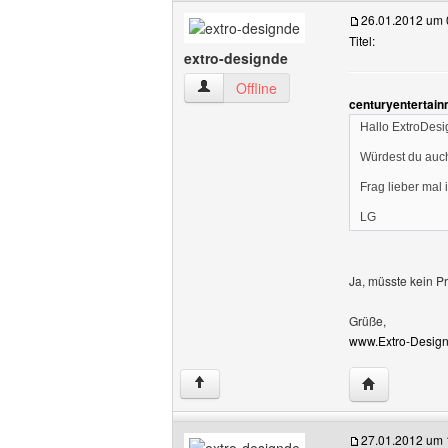
26.01.2012 um 
Titel:
extro-designde
extro-designde Benutzer-Profile anzeig
Offline
centuryentertain
Hallo ExtroDesi
Würdest du auch
Frag lieber mal
LG
Ja, müsste kein P
Grüße,
www.Extro-Design
Website dies
↑
27.01.2012 um 