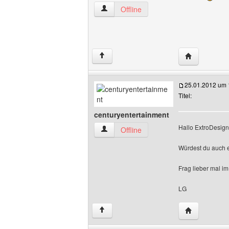
mrquirinho Benutzer-Profile anzeigen
Offline
Website dies
↑
25.01.2012 um 
Titel:
centuryentertainment
Hallo ExtroDesign
centuryentertainment Benutzer-Profile 
Offline
Würdest du auch e
Frag lieber mal i
LG
Website dies
↑