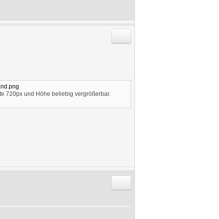
Antworten mit Zitat
wand.png
eite 720px und Höhe beliebig vergrößerbar.
Antworten mit Zitat