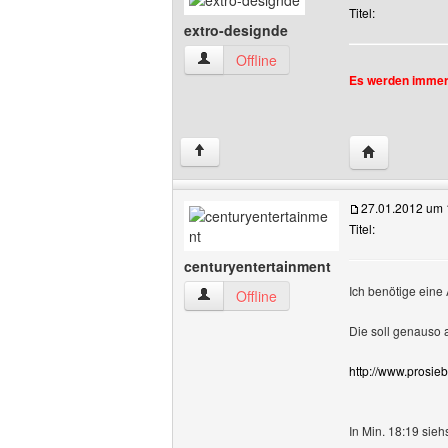
Titel:
extro-designde
extro-designde Benutzer-Profile anzeig
Offline
Es werden immer
Website dies
↑
27.01.2012 um 
Titel:
centuryentertainment
Ich benötige eine 
centuryentertainment Benutzer-Profile 
Offline
Die soll genauso 
http://www.prosie
In Min. 18:19 sieh