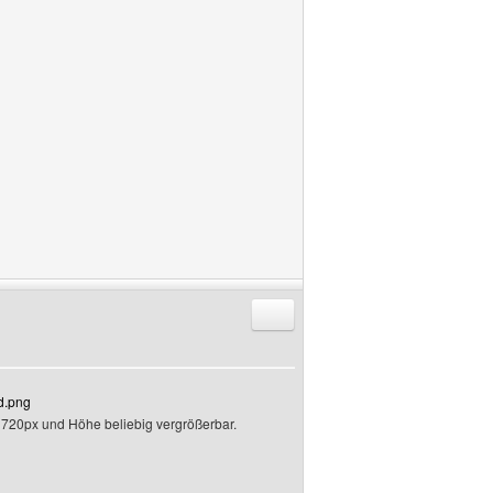
Antworten mit Zitat
nd.png
te 720px und Höhe beliebig vergrößerbar.