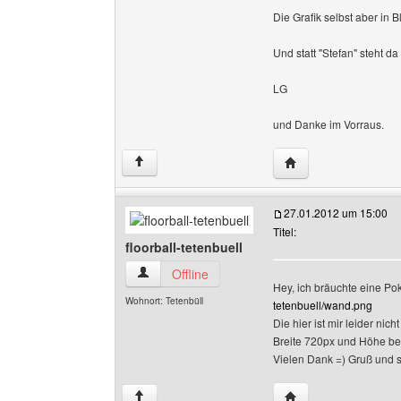
Die Grafik selbst aber in B
Und statt "Stefan" steht da
LG
und Danke im Vorraus.
Website dieses Benu
↑
27.01.2012 um 15:00
Titel:
floorball-tetenbuell
floorball-tetenbuell Benutzer-Profile anzeigen
Offline
Hey, ich bräuchte eine Poka
Wohnort: Tetenbüll
tetenbuell/wand.png
Die hier ist mir leider ni
Breite 720px und Höhe bel
Vielen Dank =) Gruß und
Website dieses Benut
↑