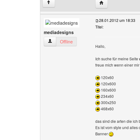
Website dieses Ben
↑
28.01.2012 um 18:33
Titel:
mediadesigns
mediadesigns Benutzer-Profile anzeigen
Offline
Hallo,
Ich suche für meine Seite
freue mich wenn einer mir
120x60
120x600
160x600
234x60
300x250
468x60
das sind die arten die ich
Es ist vom style und alles
Banner