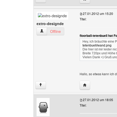
27.01.2012 um 15:20
Titel:
extro-designde
extro-designde Benutzer-Profile anzeigen
Offline
floorball-tetenbuell hat 
Hey, ich bräuchte eine P
tetenbuell/wand.png
Die hier ist mir leider 
Breite 720px und Höhe b
Vielen Dank =) Gruß u
Hallo, so etwas kann ich dir
Website dieses Benu
↑
27.01.2012 um 18:05
Titel: