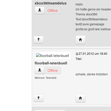
xbox360teamdelux
Hallo
ich hatte gerne ein header
xbox360teamdelux Benutzer-Profile anzeigen
Offline
Thema xbox360
Text:xbox360teamdelux
text2:eure gamepage
große:so groß wie iceblue
Website dieses Ben
↑
27.01.2012 um 18:40
Titel:
floorball-tetenbuell
floorball-tetenbuell Benutzer-Profile anzeigen
Offline
schade, danke trotzdem
Wohnort: Tetenbüll
Website dieses Benut
↑