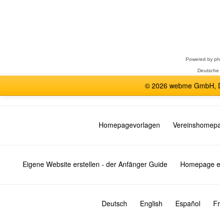
Forum
auswählen
Powered by
p
Deutsche
© 2026 webme GmbH, De
Homepagevorlagen
Vereinshomep
Eigene Website erstellen - der Anfänger Guide
Homepage er
Deutsch
English
Español
Fr