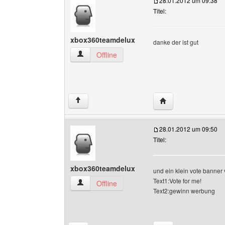
28.01.2012 um 09:38
Titel:
xbox360teamdelux
danke der ist gut
xbox360teamdelux Benutzer-Profile anzeigen
Offline
Website dieses Ben
↑
28.01.2012 um 09:50
Titel:
xbox360teamdelux
und ein klein vote banner v
Text1:Vote for me!
xbox360teamdelux Benutzer-Profile anzeigen
Offline
Text2:gewinn werbung