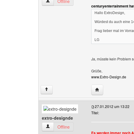
extro-designde Benutzer-Profile anzeigen
Offline
centuryentertainment ha
Hallo ExtroDesign,
Würdest du auch eine 14
Frag lieber mal im Vorr
LG
Ja, müsste kein Problem s
Grüße,
www.Extro-Design.de
Website dieses Benu
↑
27.01.2012 um 13:22
Titel:
extro-designde
extro-designde Benutzer-Profile anzeigen
Offline
Es werden immer noch 