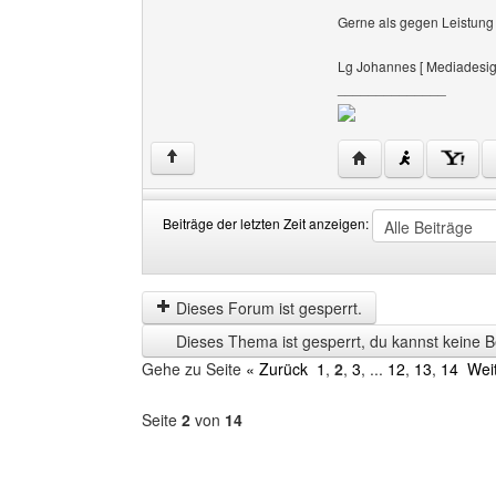
Gerne als gegen Leistung 
Lg Johannes [ Mediadesig
______________
Website dieses Ben
↑
Beiträge der letzten Zeit anzeigen:
Beiträge
Order
der
by
letzten
Dieses Forum ist gesperrt.
Zeit
Dieses Thema ist gesperrt, du kannst keine B
anzeigen
Gehe zu Seite
« Zurück
1
,
2
,
3
, ...
12
,
13
,
14
Wei
Seite
2
von
14