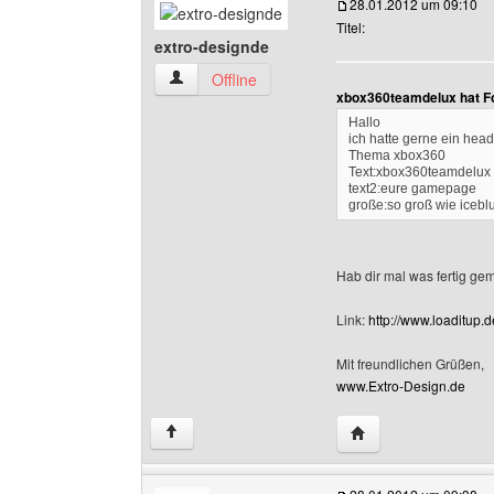
28.01.2012 um 09:10
Titel:
extro-designde
extro-designde Benutzer-Profile anzeigen
Offline
xbox360teamdelux hat F
Hallo
ich hatte gerne ein head
Thema xbox360
Text:xbox360teamdelux
text2:eure gamepage
große:so groß wie icebl
Hab dir mal was fertig gema
Link:
http://www.loaditup
Mit freundlichen Grüßen,
www.Extro-Design.de
Website dieses Benu
↑