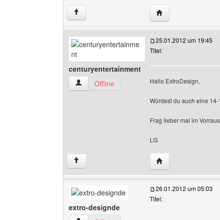
Website dieses Benu
↑
25.01.2012 um 19:45
Titel:
centuryentertainment
Hallo ExtroDesign,
centuryentertainment Benutzer-Profile anzeige
Offline
Würdest du auch eine 14-1
Frag lieber mal im Vorrau
LG
Website dieses Benu
↑
26.01.2012 um 05:03
Titel:
extro-designde