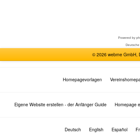
Forum
auswählen
Powered by
p
Deutsche
© 2026 webme GmbH, De
Homepagevorlagen
Vereinshomep
Eigene Website erstellen - der Anfänger Guide
Homepage er
Deutsch
English
Español
Fr