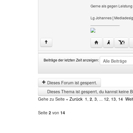
Gerne als gegen Leistung 
Lg Johannes [ Mediadesig
______________
Website dieses Ben
↑
Beiträge der letzten Zeit anzeigen:
Beiträge
Order
der
by
letzten
Dieses Forum ist gesperrt.
Zeit
Dieses Thema ist gesperrt, du kannst keine B
anzeigen
Gehe zu Seite
« Zurück
1
,
2
,
3
, ...
12
,
13
,
14
Wei
Seite
2
von
14