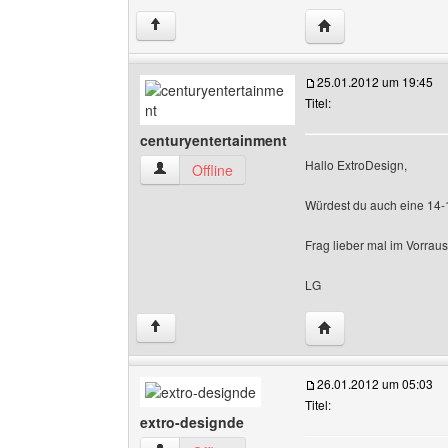
Website dieses Benu
↑
25.01.2012 um 19:45
Titel:
centuryentertainment
Hallo ExtroDesign,
centuryentertainment Benutzer-Profile anzeige
Offline
Würdest du auch eine 14-1
Frag lieber mal im Vorrau
LG
Website dieses Benu
↑
26.01.2012 um 05:03
Titel:
extro-designde