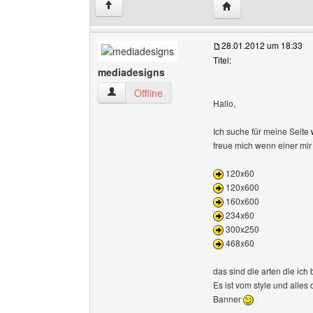
Website dieses Ben
↑
28.01.2012 um 18:33
Titel:
mediadesigns
mediadesigns Benutzer-Profile anzeigen
Offline
Hallo,
Ich suche für meine Seite
freue mich wenn einer mir
120x60
120x600
160x600
234x60
300x250
468x60
das sind die arten die ich
Es ist vom style und alles
Banner