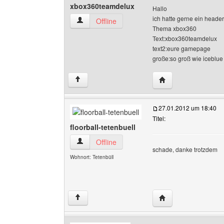
xbox360teamdelux
Hallo
ich hatte gerne ein header
xbox360teamdelux Benutzer-Profile anzeigen
Offline
Thema xbox360
Text:xbox360teamdelux
text2:eure gamepage
große:so groß wie iceblue
Website dieses Ben
↑
27.01.2012 um 18:40
Titel:
floorball-tetenbuell
floorball-tetenbuell Benutzer-Profile anzeigen
Offline
schade, danke trotzdem
Wohnort: Tetenbüll
Website dieses Benut
↑