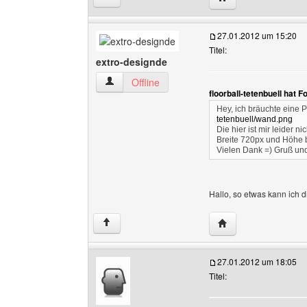
27.01.2012 um 15:20
Titel:
extro-designde
extro-designde Benutzer-Profile anzeigen
Offline
floorball-tetenbuell hat 
Hey, ich bräuchte eine P
tetenbuell/wand.png
Die hier ist mir leider 
Breite 720px und Höhe b
Vielen Dank =) Gruß u
Hallo, so etwas kann ich dir
Website dieses Benu
↑
27.01.2012 um 18:05
Titel: