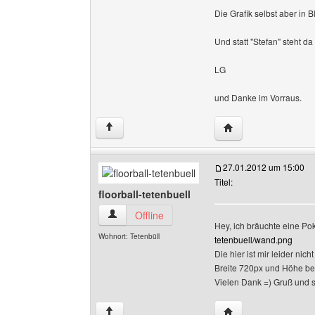
Die Grafik selbst aber in B
Und statt "Stefan" steht da
LG
und Danke im Vorraus.
Website dieses Benu
↑
27.01.2012 um 15:00
Titel:
floorball-tetenbuell
floorball-tetenbuell Benutzer-Profile anzeigen
Offline
Hey, ich bräuchte eine Poka
Wohnort: Tetenbüll
tetenbuell/wand.png
Die hier ist mir leider ni
Breite 720px und Höhe bel
Vielen Dank =) Gruß und
Website dieses Benut
↑