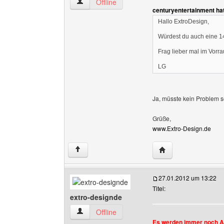
extro-designde Benutzer-Profile anzeigen
Offline
centuryentertainment ha
Hallo ExtroDesign,
Würdest du auch eine 14
Frag lieber mal im Vorr
LG
Ja, müsste kein Problem s
Grüße,
www.Extro-Design.de
Website dieses Benu
↑
27.01.2012 um 13:22
Titel:
extro-designde
extro-designde Benutzer-Profile anzeigen
Offline
Es werden immer noch 