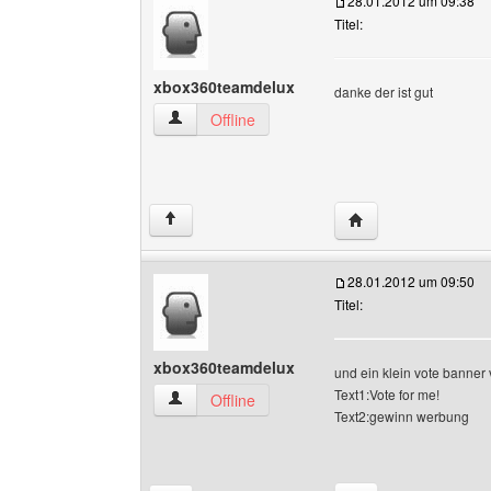
28.01.2012 um 09:38
Titel:
xbox360teamdelux
danke der ist gut
xbox360teamdelux Benutzer-Profile anzeigen
Offline
Website dieses Ben
↑
28.01.2012 um 09:50
Titel:
xbox360teamdelux
und ein klein vote banner v
Text1:Vote for me!
xbox360teamdelux Benutzer-Profile anzeigen
Offline
Text2:gewinn werbung