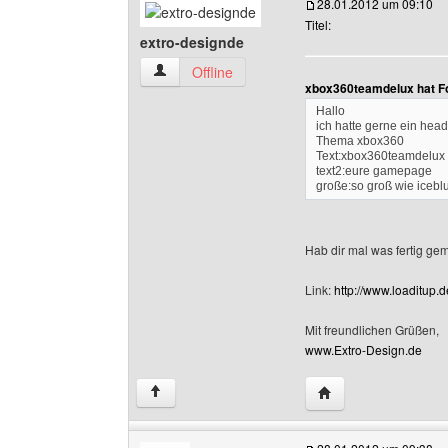
28.01.2012 um 09:10
Titel:
extro-designde
extro-designde Benutzer-Profile anzeigen
Offline
xbox360teamdelux hat F
Hallo
ich hatte gerne ein head
Thema xbox360
Text:xbox360teamdelux
text2:eure gamepage
große:so groß wie icebl
Hab dir mal was fertig gema
Link:
http://www.loaditup
Mit freundlichen Grüßen,
www.Extro-Design.de
Website dieses Benu
↑