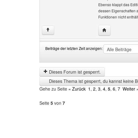
Ebenso klappt das Editi
dessen Eigenschaften an
Funktionen nicht enthäl
Website dieses Be
↑
Beiträge der letzten Zeit anzeigen:
Beiträge
Order
der
by
letzten
Dieses Forum ist gesperrt.
Zeit
Dieses Thema ist gesperrt, du kannst keine B
anzeigen
Gehe zu Seite
« Zurück
1
,
2
,
3
,
4
,
5
,
6
,
7
Weiter 
Seite
5
von
7