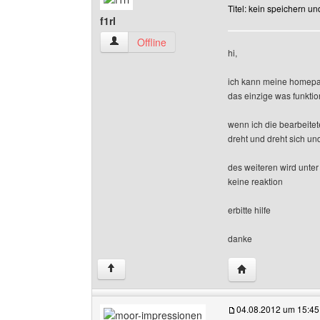
Titel: kein speichern u
f1rl
f1rl Benutzer-Profile anzeigen
Offline
hi,
ich kann meine homepag
das einzige was funktion
wenn ich die bearbeitet
dreht und dreht sich u
des weiteren wird unter
keine reaktion
erbitte hilfe
danke
Website dieses Be
↑
04.08.2012 um 15:45