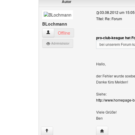
Autor
03.08.2012 um 15:05
Titel: Re: Forum
BLochmann
BLochmann Benutzer-Profile anzeigen
Offline
pro-club-keague hat F
Administrator
bei unserem Forum k
Hallo,
der Fehler wurde soeb
Danke fürs Melden!
Siehe:
http://www.homepage-b
Viele Grüße!
Ben
Website dieses B
↑