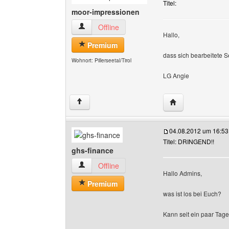
Titel:
moor-impressionen
moor-impressionen Benutzer-Profile anzeigen
Offline
Hallo,
Premium
dass sich bearbeitete S
Wohnort: Pillerseetal/Tirol
LG Angie
Website dieses B
↑
04.08.2012 um 16:53
Titel: DRINGEND!!
ghs-finance
ghs-finance Benutzer-Profile anzeigen
Offline
Hallo Admins,
Premium
was ist los bei Euch?
Kann seit ein paar Tag