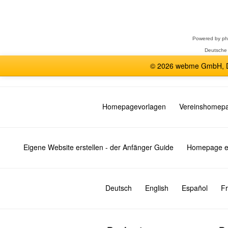
Forum
auswählen
Powered by
p
Deutsche
© 2026 webme GmbH, De
Homepagevorlagen
Vereinshomep
Eigene Website erstellen - der Anfänger Guide
Homepage er
Deutsch
English
Español
Fr