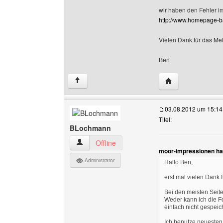
wir haben den Fehler i
http://www.homepage-b
Vielen Dank für das Me
Ben
Website dieses B
↑
03.08.2012 um 15:14
Titel:
BLochmann
BLochmann Benutzer-Profile anzeigen
Offline
moor-impressionen ha
Administrator
Hallo Ben,
erst mal vielen Dank
Bei den meisten Seiten
Weder kann ich die F
einfach nicht gespeich
Ich benutze neuesten I