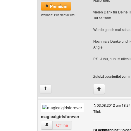
Hallo Ben,
Premium
vielen Dank für Deine H
Wohnort: Pillerseetal/Tirol
Tat seltsam.
Werde gleich mal schaue
Nochmals Danke und l
Angie
P.S. Juhu, nun ist alles 
Zuletzt bearbeitet von
Website dieses B
↑
03.08.2012 um 18:34
Titel:
magicalgirlsforever
magicalgirlsforever Benutzer-Profile anzeigen
Offline
BLochmann hat Folgen