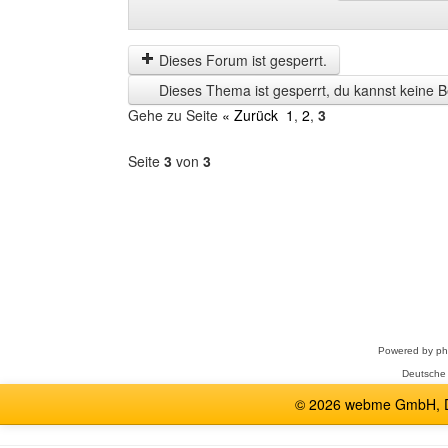
Beiträge
Order
der
by
letzten
Dieses Forum ist gesperrt.
Zeit
Dieses Thema ist gesperrt, du kannst keine B
anzeigen
Gehe zu Seite
« Zurück
1
,
2
,
3
Seite
3
von
3
Forum
auswählen
Powered by
p
Deutsche
© 2026 webme GmbH, De