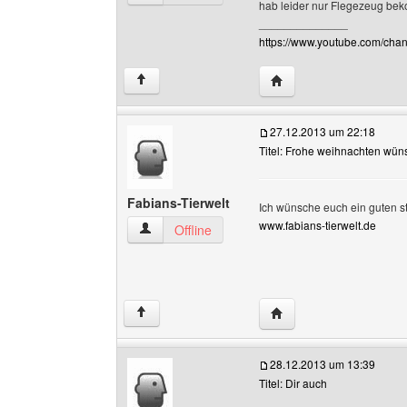
hab leider nur Flegezeug bek
______________
https://www.youtube.com/c
Website dieses Benutz
↑
27.12.2013 um 22:18
Titel: Frohe weihnachten wün
Fabians-Tierwelt
Ich wünsche euch ein guten 
www.fabians-tierwelt.de
Fabians-Tierwelt Benutzer-Profile anzeigen
Offline
Website dieses Benutze
↑
28.12.2013 um 13:39
Titel: Dir auch