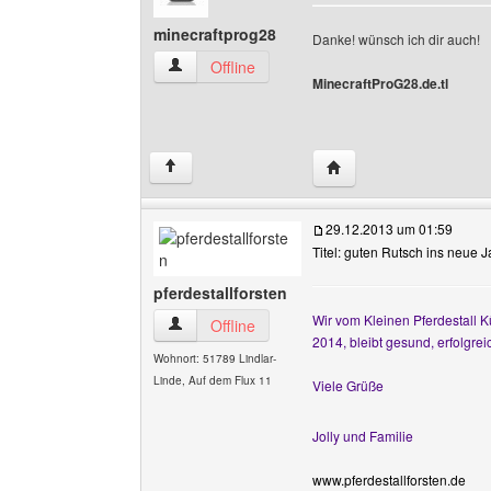
minecraftprog28
Danke! wünsch ich dir auch!
minecraftprog28 Benutzer-Profile anzeigen
Offline
MinecraftProG28.de.tl
Website dieses Benutze
↑
29.12.2013 um 01:59
Titel: guten Rutsch ins neue 
pferdestallforsten
Wir vom Kleinen Pferdestall 
pferdestallforsten Benutzer-Profile anzeigen
Offline
2014, bleibt gesund, erfolgrei
Wohnort: 51789 Lindlar-
Linde, Auf dem Flux 11
Viele Grüße
Jolly und Familie
www.pferdestallforsten.de