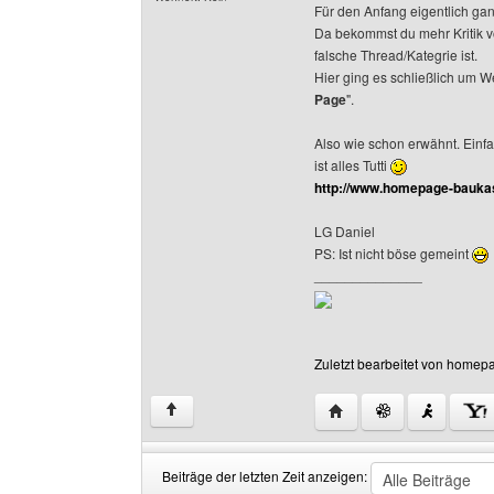
Für den Anfang eigentlich ga
Da bekommst du mehr Kritik v
falsche Thread/Kategrie ist.
Hier ging es schließlich um 
Page
".
Also wie schon erwähnt. Einf
ist alles Tutti
http://www.homepage-bauka
LG Daniel
PS: Ist nicht böse gemeint
______________
Zuletzt bearbeitet von homep
Website dieses Benut
↑
Beiträge der letzten Zeit anzeigen: