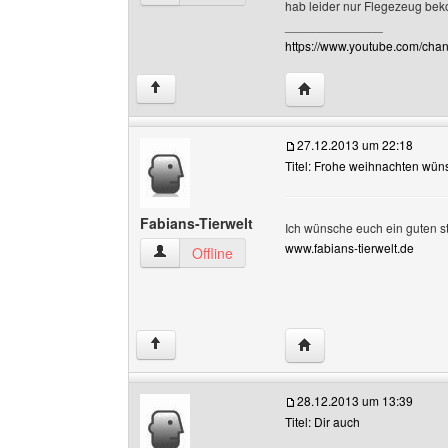
hab leider nur Flegezeug bek
______________
https://www.youtube.com/c
Website dieses Benutz
↑
27.12.2013 um 22:18
Titel: Frohe weihnachten wün
Fabians-Tierwelt
Ich wünsche euch ein guten 
www.fabians-tierwelt.de
Fabians-Tierwelt Benutzer-Profile anzeigen
Offline
Website dieses Benutze
↑
28.12.2013 um 13:39
Titel: Dir auch