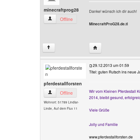
minecraftprog28
Danke! wünsch ich dir auch!
minecraftprog28 Benutzer-Profile anzeigen
Offline
MinecraftProG28.de.tl
Website dieses Benutze
↑
29.12.2013 um 01:59
Titel: guten Rutsch ins neue 
pferdestallforsten
Wir vom Kleinen Pferdestall 
pferdestallforsten Benutzer-Profile anzeigen
Offline
2014, bleibt gesund, erfolgrei
Wohnort: 51789 Lindlar-
Linde, Auf dem Flux 11
Viele Grüße
Jolly und Familie
www.pferdestallforsten.de