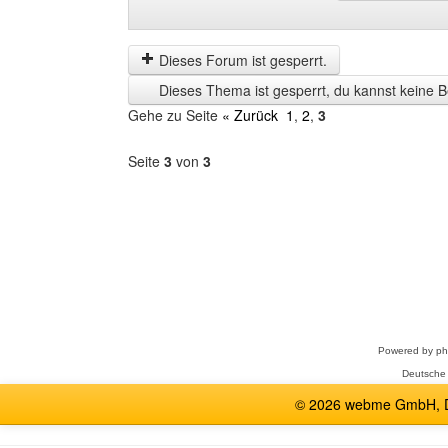
Beiträge
Order
der
by
letzten
Dieses Forum ist gesperrt.
Zeit
Dieses Thema ist gesperrt, du kannst keine B
anzeigen
Gehe zu Seite
« Zurück
1
,
2
,
3
Seite
3
von
3
Forum
auswählen
Powered by
p
Deutsche
© 2026 webme GmbH, De