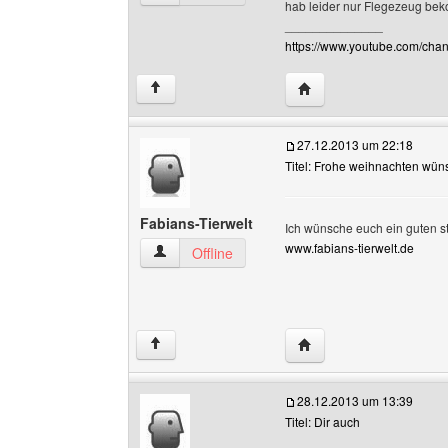
hab leider nur Flegezeug bek
______________
https://www.youtube.com/c
Website dieses Benutz
↑
27.12.2013 um 22:18
Titel: Frohe weihnachten wün
Fabians-Tierwelt
Ich wünsche euch ein guten 
www.fabians-tierwelt.de
Fabians-Tierwelt Benutzer-Profile anzeigen
Offline
Website dieses Benutze
↑
28.12.2013 um 13:39
Titel: Dir auch