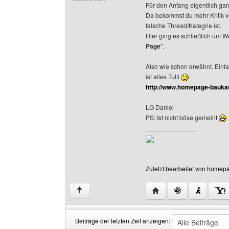
Für den Anfang eigentlich ga
Da bekommst du mehr Kritik v
falsche Thread/Kategrie ist.
Hier ging es schließlich um 
Page
".
Also wie schon erwähnt. Einf
ist alles Tutti
http://www.homepage-bauka
LG Daniel
PS: Ist nicht böse gemeint
______________
Zuletzt bearbeitet von homep
Website dieses Benut
↑
Beiträge der letzten Zeit anzeigen: