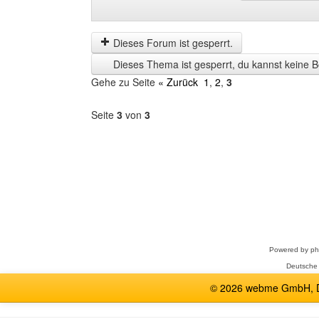
Beiträge
Order
der
by
letzten
Dieses Forum ist gesperrt.
Zeit
Dieses Thema ist gesperrt, du kannst keine B
anzeigen
Gehe zu Seite
« Zurück
1
,
2
,
3
Seite
3
von
3
Forum
auswählen
Powered by
p
Deutsche
© 2026 webme GmbH, De