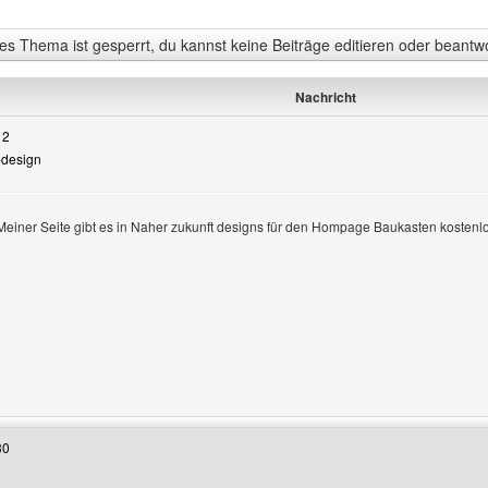
s Thema ist gesperrt, du kannst keine Beiträge editieren oder beantw
Nachricht
12
-design
einer Seite gibt es in Naher zukunft designs für den Hompage Baukasten kostenl
e anzeigen
Benutzers besuchen: hpbk-fundgrube-design
30