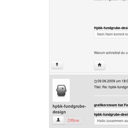
Hpbk-fundgrube-desi
Nein Nein kommt no
Warum schreibst du un
Website dieses 
↑
09.06.2009 um 18:
Titel: Re: hpbk-fundg
grafikerxteam hat F
hpbk-fundgrube-
design
hpbk-fundgrube-desi
hpbk-fundgrube-design Benutzer-Profil
Offline
Hallo zusammen auf