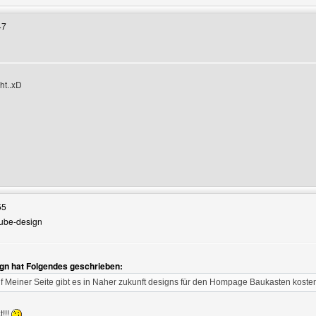
47
ht..xD
zeigen
Benutzers besuchen: infos-euromuenzen
55
rube-design
n
gn hat Folgendes geschrieben:
 Meiner Seite gibt es in Naher zukunft designs für den Hompage Baukasten koste
!!!