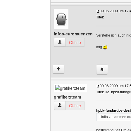
09.06.2009 um 17:
Titel:
infos-euromuenzen
Verstehe iich auch nic
infos-euromuenzen Benutzer-Profile an
Offline
mfg
Website dieses 
↑
09.06.2009 um 17:
Titel: Re: hpbk-fundg
grafikerxteam
grafikerxteam Benutzer-Profile anzeige
Offline
hpbk-fundgrube-desi
Hallo zusammen auf
bestimmt gutes Projekt