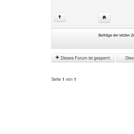
Website dieses 
↑
Beiträge der letzten Z
Beiträge
Order
der
by
letzten
Dieses Forum ist gesperrt.
Diese
Zeit
anzeigen
Seite
1
von
1
Forum
auswählen