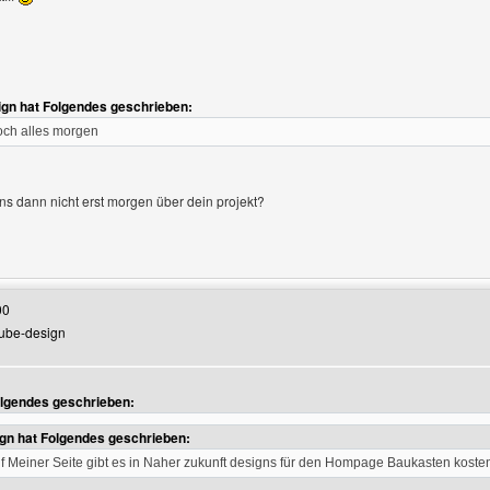
gn hat Folgendes geschrieben:
ch alles morgen
s dann nicht erst morgen über dein projekt?
Benutzers besuchen: grafikerxteam
00
rube-design
olgendes geschrieben:
gn hat Folgendes geschrieben:
e anzeigen
 Meiner Seite gibt es in Naher zukunft designs für den Hompage Baukasten koste