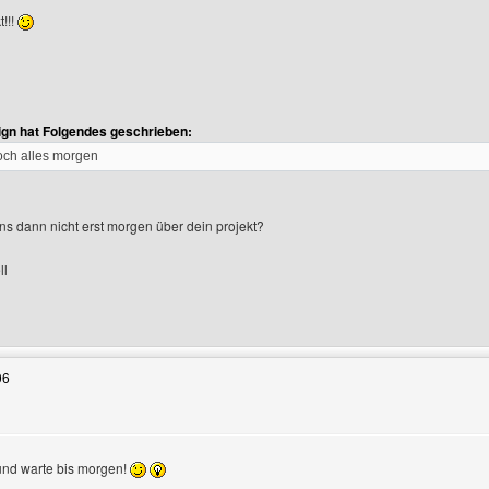
!!!
gn hat Folgendes geschrieben:
ch alles morgen
s dann nicht erst morgen über dein projekt?
ll
Benutzers besuchen: hpbk-fundgrube-design
06
n
nd warte bis morgen!