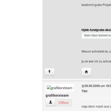
bestimmt gutes Projekt
Hpbk-fundgrube-desi
Nein Nein kommt no
Warum schreibst du un
ja ok war ich zu schne
Website dieses 
↑
09.06.2009 um 18:
Titel:
grafikerxteam
grafikerxteam Benutzer-Profile anzeige
Offline
naja dann mach aus u