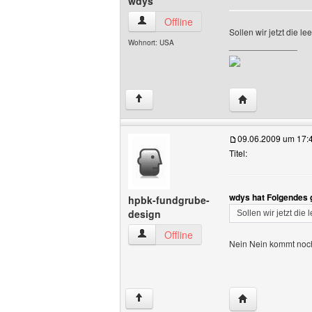
wdys
wdys Benutzer-Profile anzeigen
Offline
Sollen wir jetzt die l
Wohnort: USA
______________
Website dieses 
↑
09.06.2009 um 17:
Titel:
wdys hat Folgendes 
hpbk-fundgrube-
design
Sollen wir jetzt die
hpbk-fundgrube-design Benutzer-Profil
Offline
Nein Nein kommt noc
Website dieses 
↑