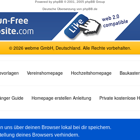
Powered by
phpBB
© 2001, 2005 phpBB Group
Deutsche Übersetzung von
phpBB.de
© 2026 webme GmbH, Deutschland. Alle Rechte vorbehalten.
vorlagen
Vereinshomepage
Hochzeitshomepage
Baukasten
fänger Guide
Homepage erstellen Anleitung
Private kostenlose
English
Español
Français
Italiano
Polski
Русский
on uns über deinen Browser lokal bei dir speichern.
tellung deines Browsers verhindern.