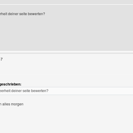
eerheit deiner seite bewerten?
Benutzers besuchen: wdys
47
geschrieben:
 leerheit deiner seite bewerten?
e anzeigen
h alles morgen
Benutzers besuchen: hpbk-fundgrube-design