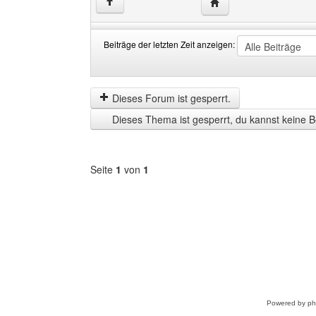
Website dieses Benutze
↑
Beiträge der letzten Zeit anzeigen:
Beiträge
Order
der
by
letzten
Dieses Forum ist gesperrt.
Zeit
Dieses Thema ist gesperrt, du kannst keine B
anzeigen
Seite
1
von
1
Forum
auswählen
Powered by
p