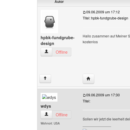
Autor
09.06.2009 um 17:12
Titel: hpbk-fundgrube-design
Hallo zusammen auf Meiner Se
hpbk-fundgrube-
kostenlos
design
hpbk-fundgrube-design Benutzer-Profile anzei
Offline
Website dieses Benutz
↑
09.06.2009 um 17:30
Titel:
wdys
wdys Benutzer-Profile anzeigen
Offline
Sollen wir jetzt die leerheit d
Wohnort: USA
______________