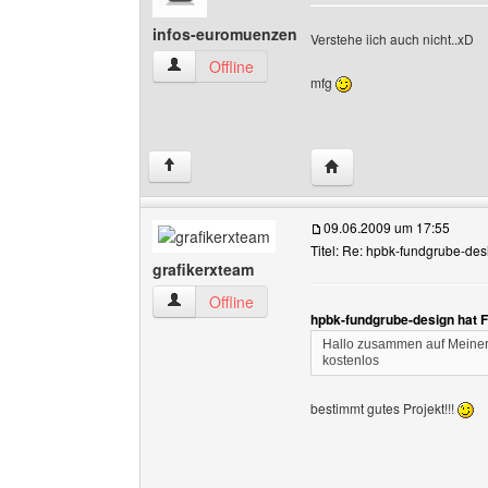
infos-euromuenzen
Verstehe iich auch nicht..xD
infos-euromuenzen Benutzer-Profile anzeigen
Offline
mfg
Website dieses Benutz
↑
09.06.2009 um 17:55
Titel: Re: hpbk-fundgrube-des
grafikerxteam
grafikerxteam Benutzer-Profile anzeigen
Offline
hpbk-fundgrube-design hat 
Hallo zusammen auf Meiner 
kostenlos
bestimmt gutes Projekt!!!