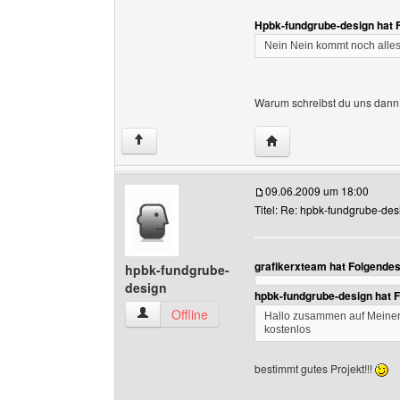
Hpbk-fundgrube-design hat 
Nein Nein kommt noch alle
Warum schreibst du uns dann 
Website dieses Benutze
↑
09.06.2009 um 18:00
Titel: Re: hpbk-fundgrube-des
grafikerxteam hat Folgende
hpbk-fundgrube-
design
hpbk-fundgrube-design hat 
hpbk-fundgrube-design Benutzer-Profile anzei
Offline
Hallo zusammen auf Meiner 
kostenlos
bestimmt gutes Projekt!!!