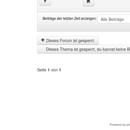
Website dieses Benutze
↑
Beiträge der letzten Zeit anzeigen:
Beiträge
Order
der
by
letzten
Dieses Forum ist gesperrt.
Zeit
Dieses Thema ist gesperrt, du kannst keine B
anzeigen
Seite
1
von
1
Forum
auswählen
Powered by
p