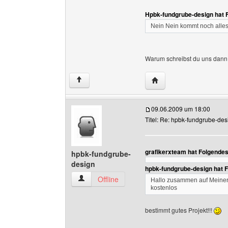
Hpbk-fundgrube-design hat 
Nein Nein kommt noch alle
Warum schreibst du uns dann 
Website dieses Benutze
↑
09.06.2009 um 18:00
Titel: Re: hpbk-fundgrube-des
grafikerxteam hat Folgende
hpbk-fundgrube-
design
hpbk-fundgrube-design hat 
hpbk-fundgrube-design Benutzer-Profile anzei
Offline
Hallo zusammen auf Meiner 
kostenlos
bestimmt gutes Projekt!!!