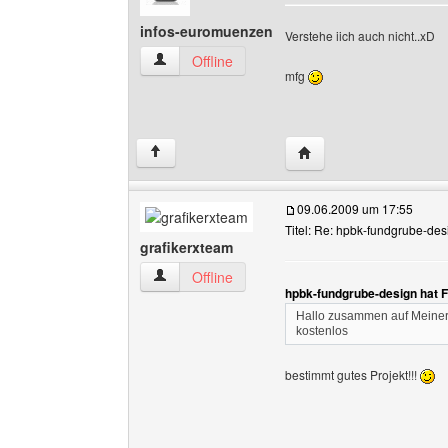
infos-euromuenzen
Verstehe iich auch nicht..xD
infos-euromuenzen Benutzer-Profile anzeigen
Offline
mfg
Website dieses Benutz
↑
09.06.2009 um 17:55
Titel: Re: hpbk-fundgrube-des
grafikerxteam
grafikerxteam Benutzer-Profile anzeigen
Offline
hpbk-fundgrube-design hat 
Hallo zusammen auf Meiner 
kostenlos
bestimmt gutes Projekt!!!