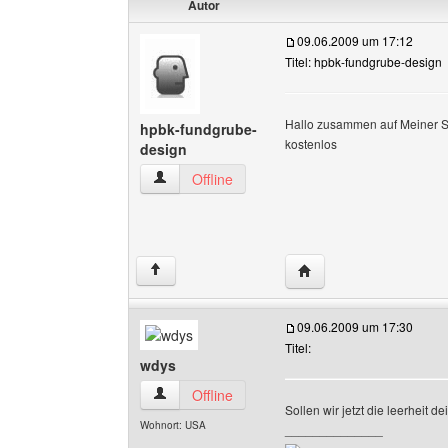
Autor
09.06.2009 um 17:12
Titel: hpbk-fundgrube-design
Hallo zusammen auf Meiner Se
hpbk-fundgrube-
kostenlos
design
hpbk-fundgrube-design Benutzer-Profile anzei
Offline
Website dieses Benutz
↑
09.06.2009 um 17:30
Titel:
wdys
wdys Benutzer-Profile anzeigen
Offline
Sollen wir jetzt die leerheit d
Wohnort: USA
______________