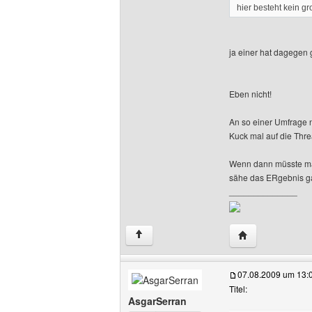
hier besteht kein g
ja einer hat dagegen 
Eben nicht!
An so einer Umfrage n
Kuck mal auf die Threa
Wenn dann müsste man
sähe das ERgebnis ga
______________
Website dieses 
↑
07.08.2009 um 13:
Titel:
AsgarSerran