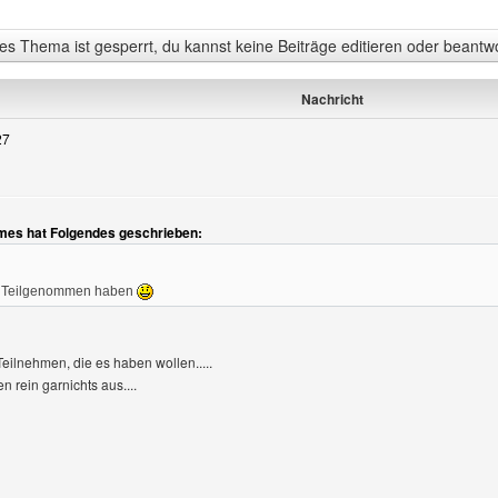
s Thema ist gesperrt, du kannst keine Beiträge editieren oder beantw
Nachricht
27
gen
mes hat Folgendes geschrieben:
ie Teilgenommen haben
Teilnehmen, die es haben wollen.....
 rein garnichts aus....
Benutzers besuchen: generatorencity