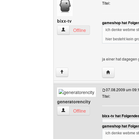
Titel:
bixx-tv
gameshop hat Folge
bixx-tv Benutzer-Profile anzeigen
Offline
ich denke webme ste
hier besteht kein g
ja einer hat dagegen 
Website dieses B
↑
07.08.2009 um 09:
Titel:
generatorencity
generatorencity Benutzer-Profile anzei
Offline
bixx-tv hat Folgende
gameshop hat Folge
ich denke webme ste