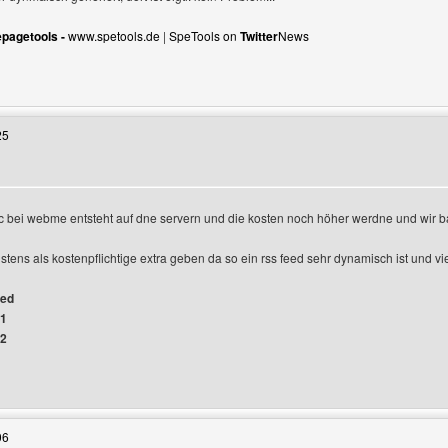
pagetools -
www.spetools.de
|
SpeTools on
Twitter
News
Benutzers besuchen: nndesign
25
fic bei webme entsteht auf dne servern und die kosten noch höher werdne und wir
hstens als kostenpflichtige extra geben da so ein rss feed sehr dynamisch ist und v
ged
#1
#2
Benutzers besuchen: gameshop
06