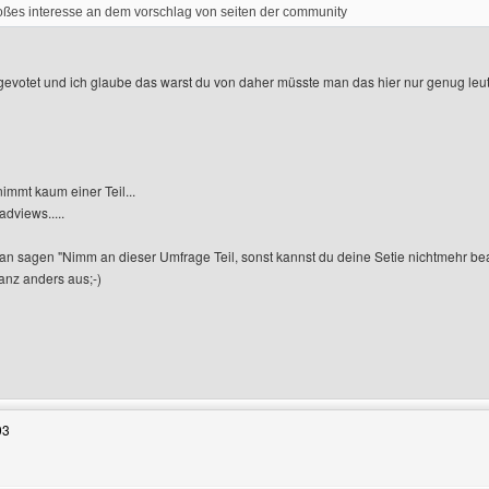
roßes interesse an dem vorschlag von seiten der community
gevotet und ich glaube das warst du von daher müsste man das hier nur genug leu
immt kaum einer Teil...
dviews.....
 sagen "Nimm an dieser Umfrage Teil, sonst kannst du deine Setie nichtmehr be
nz anders aus;-)
Benutzers besuchen: generatorencity
03