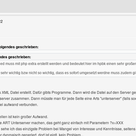
enutzers besuchen: the-fun-factory
22
Folgendes geschrieben:
ndes geschrieben:
eed muss mit php extra erstellt werden und bedeutet hier im hpbk einen sehr gro
cht sehr wichtig bzw nicht so wichtig, dass es sofort umgesetzt werdne muss zudem g
 XML Datei erstellt. Dafür gibts Programme. Dann wird die Datei auf den Server ge
 server zusammen. Dann müsste man für jede Seite eine Arts "unterserver" (falls s
viel aufwand verbunden.
llen ist kein großer Aufwand.
e ART Unterserver machen, das geht ganz einfach mit Parametern ?x=XXX
 sehe ich das einzigste Problem bei Mangel von Interesse und Kenntnisse, seiten
dynmaisch generiert, dort ist eigtl. kein Problem...