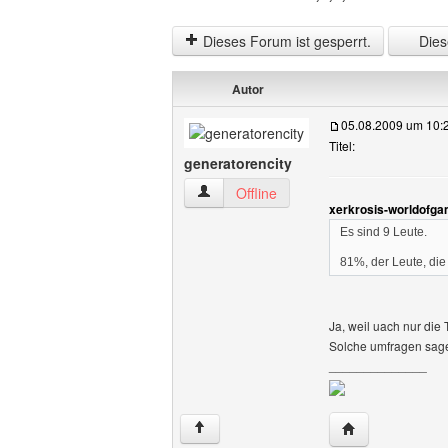
Dieses Forum ist gesperrt.
Diese
Autor
05.08.2009 um 10:
Titel:
generatorencity
generatorencity Benutzer-Profile anzei
Offline
xerkrosis-worldofga
Es sind 9 Leute.
81%, der Leute, d
Ja, weil uach nur die 
Solche umfragen sagen
______________
Website dieses 
↑