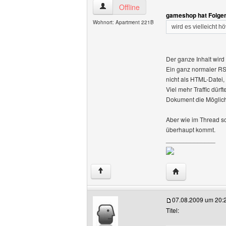
AsgarSerran Benutzer-Profile anzeigen
Offline
gameshop hat Folge
Wohnort: Apartment 221B
wird es vielleicht h
Der ganze Inhalt wir
Ein ganz normaler RSS
nicht als HTML-Datei
Viel mehr Traffic dür
Dokument die Möglich
Aber wie im Thread sc
überhaupt kommt.
______________
Website dieses 
↑
07.08.2009 um 20:
Titel: