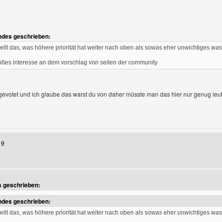
ndes geschrieben:
llt das, was höhere priorität hat weiter nach oben als sowas eher unwichtiges was
roßes interesse an dem vorschlag von seiten der community
gevotet und ich glaube das warst du von daher müsste man das hier nur genug leu
enutzers besuchen: bixx-tv
19
gen
s geschrieben:
ndes geschrieben:
llt das, was höhere priorität hat weiter nach oben als sowas eher unwichtiges was