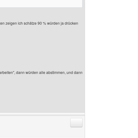
ten zeigen ich schätze 90 % würden ja drücken
arbeiten", dann würden alle abstimmen, und dann
Antworten mit Zitat