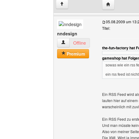
Website dieses B
↑
05.08.2009 um 13:
Titel:
nndesign
nndesign Benutzer-Profile anzeigen
Offline
the-fun-factory hat 
Premium
gameshop hat Folge
sowas wie ein rss f
ein rss feed ist ni
Ein RSS Feed wird als
laufen hier auf einem
warscheinlich mit zu
Ein RSS Feed zu erste
Und man müsste kein
Also von meiner Seite
Die XML Wird ja immer 