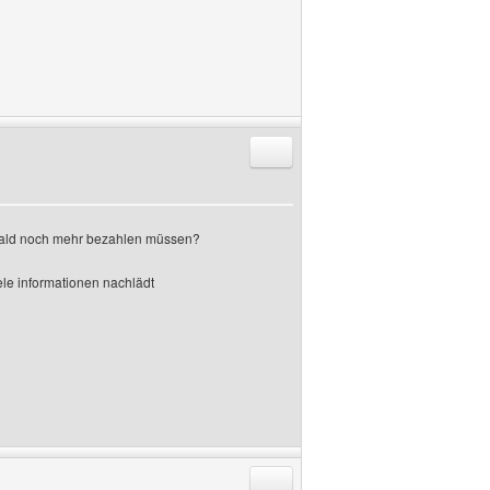
Antworten mit Zitat
 bald noch mehr bezahlen müssen?
iele informationen nachlädt
Antworten mit Zitat