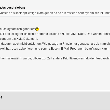
ndes geschrieben:
övhstens als kostenpflichtige extra geben da so ein rss feed sehr dynamisch ist und
d auch dynamisch generiert
-Feed ist eigentlich nichts anderes als eine aktuelle XML-Datei. Das wär im Prinzi
, sondern als XML-Dokument.
fte dadurch auch nicht entstehen. Wie gesagt, im Prinzip nur genauso, als ob man d
keit hat, eszu abbonieren und somit z.B. sein E-Mail Programm beauftragen kann
honmal erwähnt wurde, gibt es zur Zeit andere Prioritäten, weshalb der Feed wohl
Benutzers besuchen: AsgarSerran
24