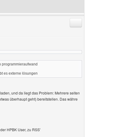
Antworten mit Zitat
ßen programmieraufwand
ibt es externe lösungen
laden, und da liegt das Problem: Mehrere seiten
oetwas überhaupt geht) bereitstellen. Das währe
s der HPBK User, zu RSS'