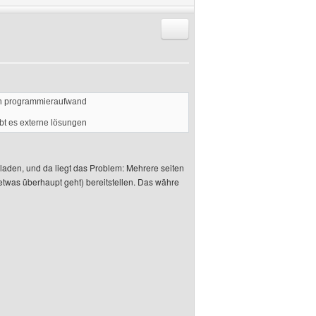
Antworten mit Zitat
ßen programmieraufwand
ibt es externe lösungen
laden, und da liegt das Problem: Mehrere seiten
oetwas überhaupt geht) bereitstellen. Das währe