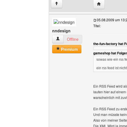
Website dieses B
↑
05.08.2009 um 13:
Titel:
nndesign
nndesign Benutzer-Profile anzeigen
Offline
the-fun-factory hat 
Premium
gameshop hat Folge
sowas wie ein rss f
ein rss feed ist ni
Ein RSS Feed wird als
laufen hier auf einem
warscheinlich mit zu
Ein RSS Feed zu erste
Und man müsste kein
Also von meiner Seite
Die XML Wird ja immer 