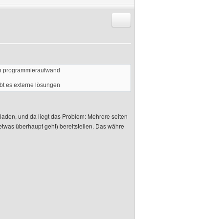
Antworten mit Zitat
ßen programmieraufwand
ibt es externe lösungen
laden, und da liegt das Problem: Mehrere seiten
oetwas überhaupt geht) bereitstellen. Das währe