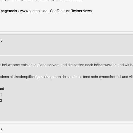
pagetools -
www.spetools.de
|
SpeTools on
Twitter
News
Benutzers besuchen: nndesign
25
fic bei webme entsteht auf dne servern und die kosten noch höher werdne und wir
hstens als kostenpflichtige extra geben da so ein rss feed sehr dynamisch ist und v
ged
#1
#2
Benutzers besuchen: gameshop
06