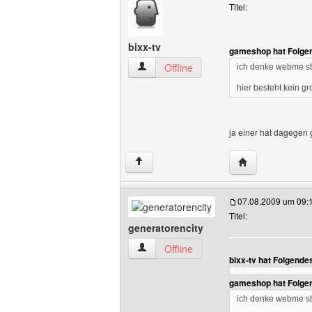
Titel:
bixx-tv
gameshop hat Folge
bixx-tv Benutzer-Profile anzeigen
Offline
ich denke webme ste
hier besteht kein g
ja einer hat dagegen 
Website dieses B
↑
07.08.2009 um 09:
Titel:
generatorencity
generatorencity Benutzer-Profile anzei
Offline
bixx-tv hat Folgende
gameshop hat Folge
ich denke webme ste