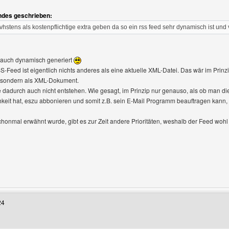
ndes geschrieben:
övhstens als kostenpflichtige extra geben da so ein rss feed sehr dynamisch ist und
d auch dynamisch generiert
-Feed ist eigentlich nichts anderes als eine aktuelle XML-Datei. Das wär im Prinzi
, sondern als XML-Dokument.
fte dadurch auch nicht entstehen. Wie gesagt, im Prinzip nur genauso, als ob man d
keit hat, eszu abbonieren und somit z.B. sein E-Mail Programm beauftragen kann
honmal erwähnt wurde, gibt es zur Zeit andere Prioritäten, weshalb der Feed wohl
Benutzers besuchen: AsgarSerran
24