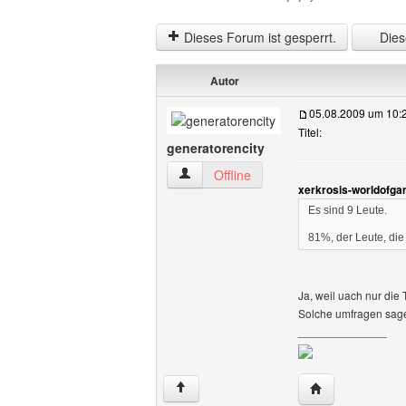
Dieses Forum ist gesperrt.
Diese
Autor
05.08.2009 um 10:
Titel:
generatorencity
generatorencity Benutzer-Profile anzei
Offline
xerkrosis-worldofga
Es sind 9 Leute.
81%, der Leute, d
Ja, weil uach nur die 
Solche umfragen sagen
______________
Website dieses 
↑