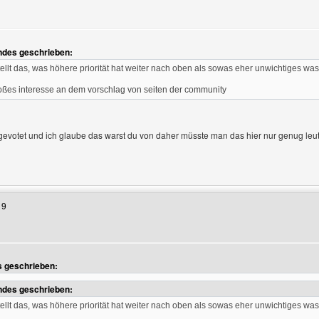
ndes geschrieben:
llt das, was höhere priorität hat weiter nach oben als sowas eher unwichtiges was
roßes interesse an dem vorschlag von seiten der community
gevotet und ich glaube das warst du von daher müsste man das hier nur genug leu
enutzers besuchen: bixx-tv
19
gen
s geschrieben:
ndes geschrieben:
llt das, was höhere priorität hat weiter nach oben als sowas eher unwichtiges was