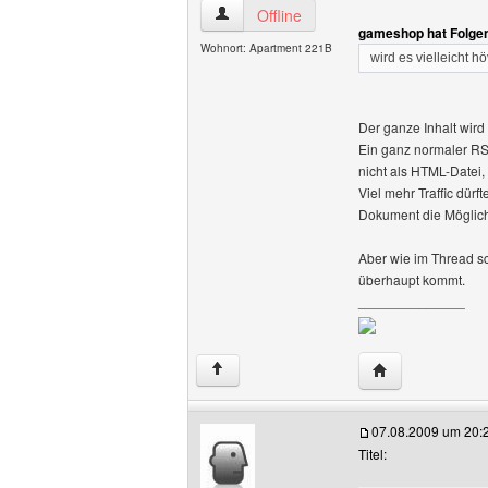
AsgarSerran Benutzer-Profile anzeigen
Offline
gameshop hat Folge
Wohnort: Apartment 221B
wird es vielleicht h
Der ganze Inhalt wir
Ein ganz normaler RSS
nicht als HTML-Datei
Viel mehr Traffic dür
Dokument die Möglich
Aber wie im Thread sc
überhaupt kommt.
______________
Website dieses 
↑
07.08.2009 um 20:
Titel: