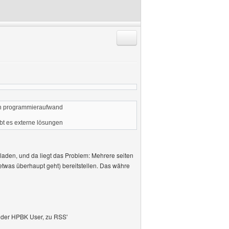
Antworten mit Zitat
ßen programmieraufwand
ibt es externe lösungen
laden, und da liegt das Problem: Mehrere seiten
oetwas überhaupt geht) bereitstellen. Das währe
s der HPBK User, zu RSS'