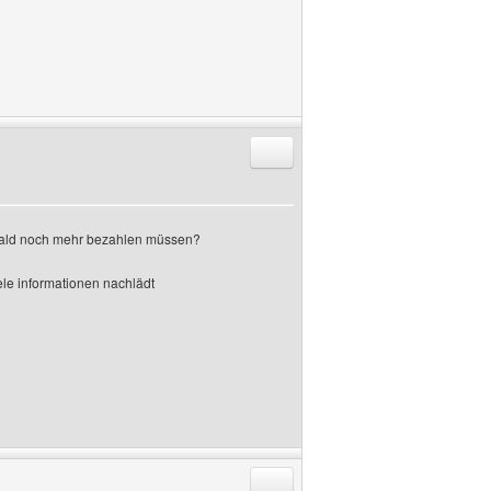
Antworten mit Zitat
 bald noch mehr bezahlen müssen?
iele informationen nachlädt
Antworten mit Zitat