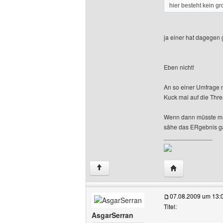
hier besteht kein g
ja einer hat dagegen 
Eben nicht!
An so einer Umfrage n
Kuck mal auf die Threa
Wenn dann müsste man
sähe das ERgebnis ga
______________
Website dieses 
↑
07.08.2009 um 13:
Titel:
AsgarSerran