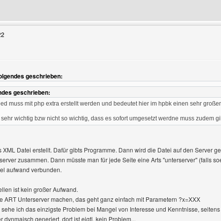
enutzers besuchen: the-fun-factory
22
Folgendes geschrieben:
ndes geschrieben:
eed muss mit php extra erstellt werden und bedeutet hier im hpbk einen sehr gro
cht sehr wichtig bzw nicht so wichtig, dass es sofort umgesetzt werdne muss zudem g
 XML Datei erstellt. Dafür gibts Programme. Dann wird die Datei auf den Server ge
 server zusammen. Dann müsste man für jede Seite eine Arts "unterserver" (falls s
viel aufwand verbunden.
llen ist kein großer Aufwand.
e ART Unterserver machen, das geht ganz einfach mit Parametern ?x=XXX
 sehe ich das einzigste Problem bei Mangel von Interesse und Kenntnisse, seiten
dynmaisch generiert, dort ist eigtl. kein Problem...