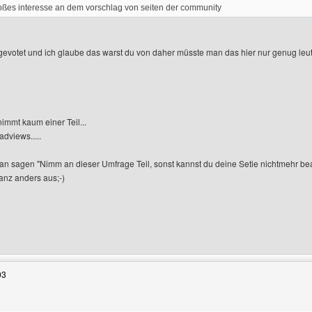
roßes interesse an dem vorschlag von seiten der community
gevotet und ich glaube das warst du von daher müsste man das hier nur genug leu
immt kaum einer Teil...
dviews.....
 sagen "Nimm an dieser Umfrage Teil, sonst kannst du deine Setie nichtmehr be
nz anders aus;-)
Benutzers besuchen: generatorencity
03