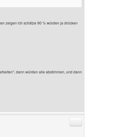
ten zeigen ich schätze 90 % würden ja drücken
arbeiten", dann würden alle abstimmen, und dann
Antworten mit Zitat