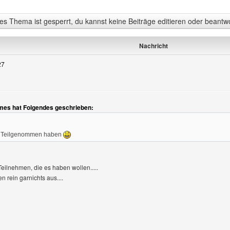
s Thema ist gesperrt, du kannst keine Beiträge editieren oder beantw
Nachricht
27
gen
mes hat Folgendes geschrieben:
ie Teilgenommen haben
Teilnehmen, die es haben wollen.....
 rein garnichts aus....
Benutzers besuchen: generatorencity