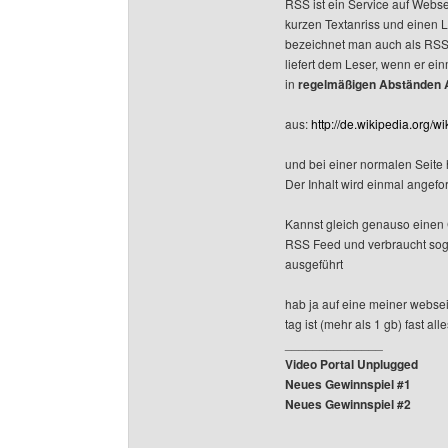
RSS ist ein Service auf Websei
kurzen Textanriss und einen L
bezeichnet man auch als RSS-F
liefert dem Leser, wenn er ei
in
regelmäßigen Abständen A
aus:
http://de.wikipedia.org/w
und bei einer normalen Seite
Der Inhalt wird einmal angefo
Kannst gleich genauso einen Ch
RSS Feed und verbraucht soga
ausgeführt
hab ja auf eine meiner websei
tag ist (mehr als 1 gb) fast a
______________
Video Portal Unplugged
Neues Gewinnspiel #1
Neues Gewinnspiel #2