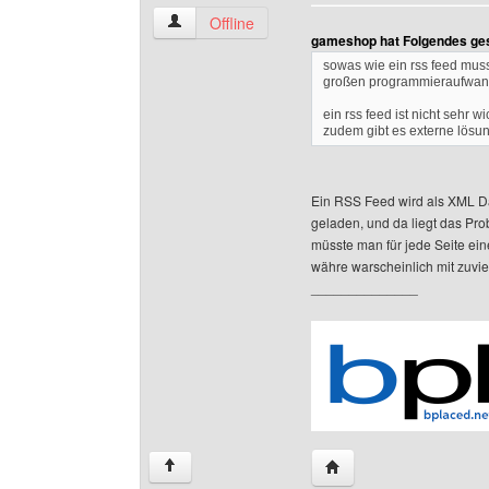
the-fun-factory Benutzer-Profile anzeigen
Offline
gameshop hat Folgendes ge
sowas wie ein rss feed muss
großen programmieraufwa
ein rss feed ist nicht sehr 
zudem gibt es externe lösu
Ein RSS Feed wird als XML Dat
geladen, und da liegt das Pr
müsste man für jede Seite eine
währe warscheinlich mit zuvi
______________
Website dieses Benutze
↑