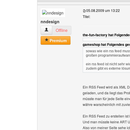
05.08.2009 um 13:22
Titel:
nndesign
nndesign Benutzer-Profile anzeigen
Offline
the-fun-factory hat Folgend
Premium
gameshop hat Folgendes ge
sowas wie ein rss feed muss
großen programmieraufwa
ein rss feed ist nicht sehr 
zudem gibt es externe lösu
Ein RSS Feed wird als XML Dat
geladen, und da liegt das Pr
müsste man für jede Seite eine
währe warscheinlich mit zuvi
Ein RSS Feed zu erstellen ist
Und man müsste keine ART Un
Also von meiner Seite sehe i