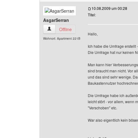
10.08.2009 um 00:28
Titel:
AsgarSerran
AsgarSerran Benutzer-Profile anzeigen
Offline
Hallo,
Wohnort: Apartment 221B
Ich habe die Umfrage erstellt 
Die Umfrage hat nur keinen 
Man kann hier Verbesserungsv
sind braucht man nicht. Vor al
und das sind sehr wenige. Das 
Baukastennutzer hochrechnen k
Die Umfrage habe ich außerdem
leicht stört - vor allem, wen
"Verschoben" etc.
War also eigentlich kein böse