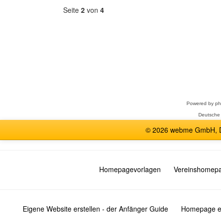
Seite
2
von
4
Forum
auswählen
Powered by
p
Deutsche
© 2026 webme GmbH, De
Homepagevorlagen
Vereinshomep
Eigene Website erstellen - der Anfänger Guide
Homepage er