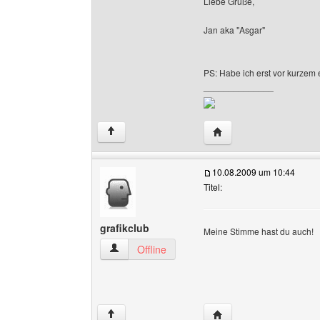
Liebe Grüße,
Jan aka "Asgar"
PS: Habe ich erst vor kurzem e
______________
Website dieses Benutz
↑
10.08.2009 um 10:44
Titel:
grafikclub
Meine Stimme hast du auch!
grafikclub Benutzer-Profile anzeigen
Offline
Website dieses Benutze
↑