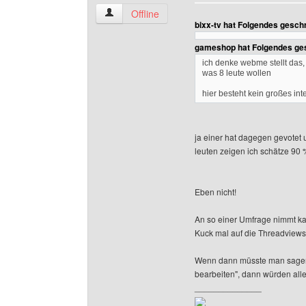
generatorencity Benutzer-Profile anzeigen
Offline
bixx-tv hat Folgendes gesch
gameshop hat Folgendes ge
ich denke webme stellt das,
was 8 leute wollen
hier besteht kein großes in
ja einer hat dagegen gevotet
leuten zeigen ich schätze 90
Eben nicht!
An so einer Umfrage nimmt kau
Kuck mal auf die Threadviews..
Wenn dann müsste man sagen "
bearbeiten", dann würden all
______________