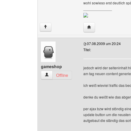
wohl sowieso erst deutlich s
______________
Website dieses Benutz
↑
07.08.2009 um 20:24
Titel:
gameshop
jedoch wird der seiteninhalt 
am tag neuen content generi
gameshop Benutzer-Profile anzeigen
Offline
ich weiß wieviel traffic das b
denke du weißt wie das abger
per ajax bzw wird stöndig ein
update button um die neusten
aufgebaut die ständig das scri