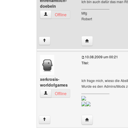
ehrenamtlich-
Ich bin auch dafür das man R
doebeln
______________
Mfg
ehrenamtlich-doebeln Benutzer-Profile anzeig
Offline
Robert
Website dieses Benutze
↑
10.08.2009 um 00:21
Titel:
xerkrosis-
Ich frage mich, wieso die Abs
worldofgames
Wurde es den Admins/Mods z
______________
xerkrosis-worldofgames Benutzer-Profile anze
Offline
Website dieses Benutze
↑