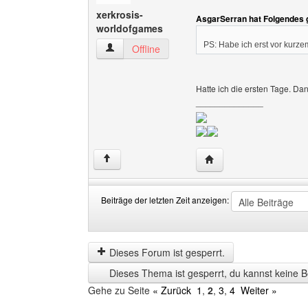
xerkrosis-
AsgarSerran hat Folgendes 
worldofgames
PS: Habe ich erst vor kurzem
xerkrosis-worldofgames Benutzer-Profile anze
Offline
Hatte ich die ersten Tage. Da
______________
Website dieses Benutze
↑
Beiträge der letzten Zeit anzeigen:
Beiträge
Order
der
by
letzten
Dieses Forum ist gesperrt.
Zeit
Dieses Thema ist gesperrt, du kannst keine B
anzeigen
Gehe zu Seite
« Zurück
1
,
2
,
3
,
4
Weiter »