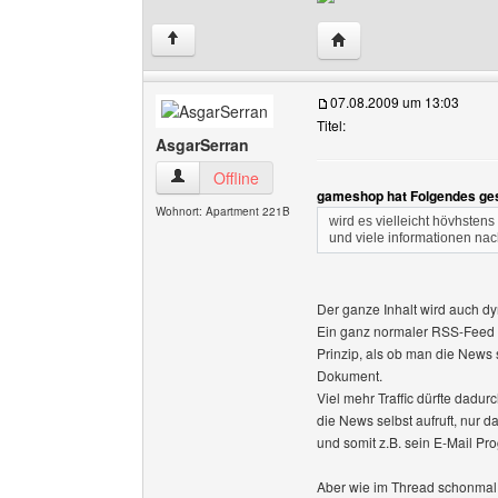
Website dieses Benutze
↑
07.08.2009 um 13:03
Titel:
AsgarSerran
AsgarSerran Benutzer-Profile anzeigen
Offline
gameshop hat Folgendes ge
Wohnort: Apartment 221B
wird es vielleicht hövhstens
und viele informationen nac
Der ganze Inhalt wird auch d
Ein ganz normaler RSS-Feed is
Prinzip, als ob man die News 
Dokument.
Viel mehr Traffic dürfte dadu
die News selbst aufruft, nur
und somit z.B. sein E-Mail P
Aber wie im Thread schonmal e