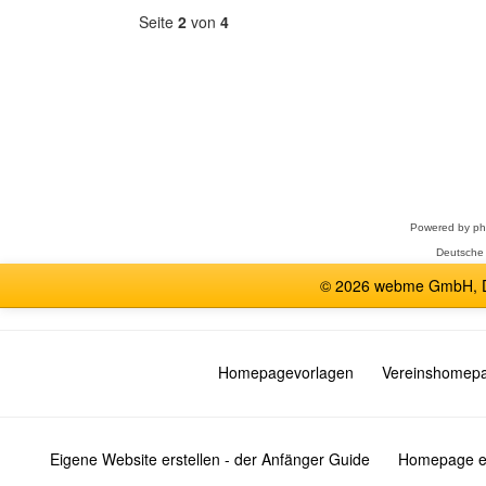
Seite
2
von
4
Forum
auswählen
Powered by
p
Deutsche
© 2026 webme GmbH, De
Homepagevorlagen
Vereinshomep
Eigene Website erstellen - der Anfänger Guide
Homepage er