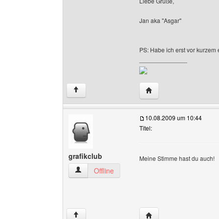
Liebe Grüße,
Jan aka "Asgar"
PS: Habe ich erst vor kurzem e
______________
Website dieses Benutz
↑
10.08.2009 um 10:44
Titel:
grafikclub
Meine Stimme hast du auch!
grafikclub Benutzer-Profile anzeigen
Offline
Website dieses Benutze
↑