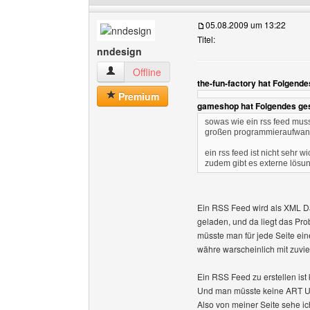
05.08.2009 um 13:22
Titel:
nndesign
nndesign Benutzer-Profile anzeigen
Offline
the-fun-factory hat Folgend
Premium
gameshop hat Folgendes ge
sowas wie ein rss feed muss
großen programmieraufwa
ein rss feed ist nicht sehr 
zudem gibt es externe lösu
Ein RSS Feed wird als XML Dat
geladen, und da liegt das Pr
müsste man für jede Seite eine
währe warscheinlich mit zuvi
Ein RSS Feed zu erstellen ist
Und man müsste keine ART Un
Also von meiner Seite sehe i