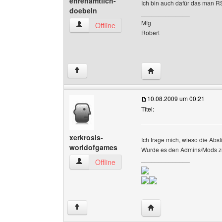
ehrenamtlich-
Ich bin auch dafür das man R
doebeln
______________
Mfg
ehrenamtlich-doebeln Benutzer-Profile anzeig
Offline
Robert
Website dieses Benutze
↑
10.08.2009 um 00:21
Titel:
xerkrosis-
Ich frage mich, wieso die Abs
worldofgames
Wurde es den Admins/Mods z
______________
xerkrosis-worldofgames Benutzer-Profile anze
Offline
Website dieses Benutze
↑