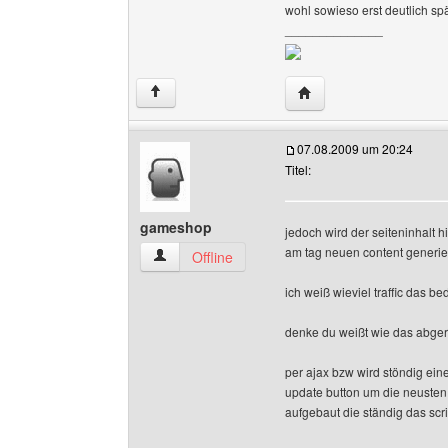
wohl sowieso erst deutlich s
______________
Website dieses Benutz
↑
07.08.2009 um 20:24
Titel:
gameshop
jedoch wird der seiteninhalt 
am tag neuen content generi
gameshop Benutzer-Profile anzeigen
Offline
ich weiß wieviel traffic das b
denke du weißt wie das abger
per ajax bzw wird stöndig ein
update button um die neusten
aufgebaut die ständig das scri