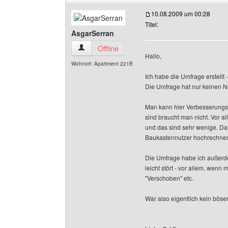
10.08.2009 um 00:28
Titel:
AsgarSerran
AsgarSerran Benutzer-Profile anzeigen
Offline
Hallo,
Wohnort: Apartment 221B
Ich habe die Umfrage erstellt 
Die Umfrage hat nur keinen 
Man kann hier Verbesserungsv
sind braucht man nicht. Vor al
und das sind sehr wenige. Das 
Baukastennutzer hochrechnen k
Die Umfrage habe ich außerdem
leicht stört - vor allem, wen
"Verschoben" etc.
War also eigentlich kein böse