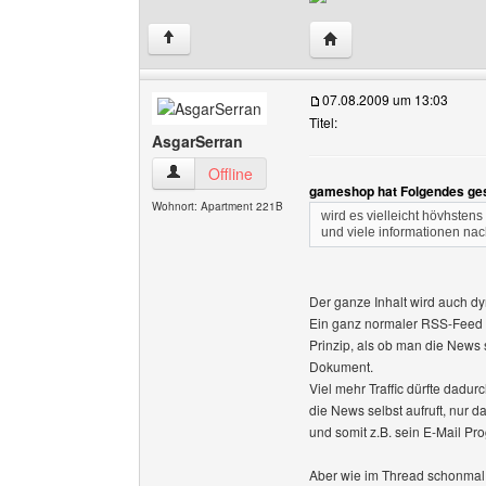
Website dieses Benutze
↑
07.08.2009 um 13:03
Titel:
AsgarSerran
AsgarSerran Benutzer-Profile anzeigen
Offline
gameshop hat Folgendes ge
Wohnort: Apartment 221B
wird es vielleicht hövhstens
und viele informationen nac
Der ganze Inhalt wird auch d
Ein ganz normaler RSS-Feed is
Prinzip, als ob man die News 
Dokument.
Viel mehr Traffic dürfte dadu
die News selbst aufruft, nur
und somit z.B. sein E-Mail P
Aber wie im Thread schonmal e