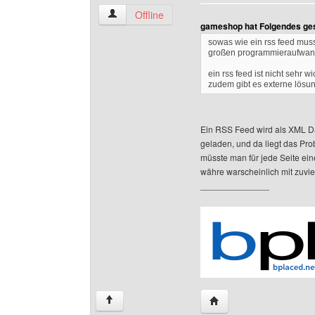
the-fun-factory Benutzer-Profile anzeigen
Offline
gameshop hat Folgendes ge
sowas wie ein rss feed muss
großen programmieraufwa
ein rss feed ist nicht sehr 
zudem gibt es externe lösu
Ein RSS Feed wird als XML Dat
geladen, und da liegt das Pr
müsste man für jede Seite eine
währe warscheinlich mit zuvi
______________
Website dieses Benutze
↑