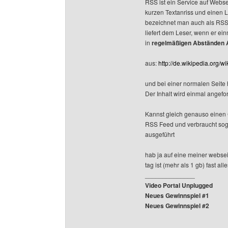
RSS ist ein Service auf Websei
kurzen Textanriss und einen L
bezeichnet man auch als RSS-F
liefert dem Leser, wenn er ei
in
regelmäßigen Abständen A
aus:
http://de.wikipedia.org/w
und bei einer normalen Seite
Der Inhalt wird einmal angefo
Kannst gleich genauso einen Ch
RSS Feed und verbraucht soga
ausgeführt
hab ja auf eine meiner websei
tag ist (mehr als 1 gb) fast a
______________
Video Portal Unplugged
Neues Gewinnspiel #1
Neues Gewinnspiel #2