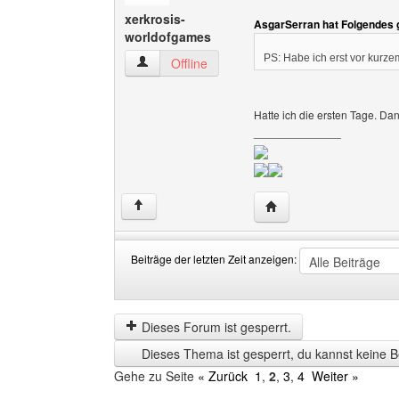
xerkrosis-
AsgarSerran hat Folgendes 
worldofgames
PS: Habe ich erst vor kurzem
xerkrosis-worldofgames Benutzer-Profile anze
Offline
Hatte ich die ersten Tage. Da
______________
Website dieses Benutze
↑
Beiträge der letzten Zeit anzeigen:
Beiträge
Order
der
by
letzten
Dieses Forum ist gesperrt.
Zeit
Dieses Thema ist gesperrt, du kannst keine B
anzeigen
Gehe zu Seite
« Zurück
1
,
2
,
3
,
4
Weiter »