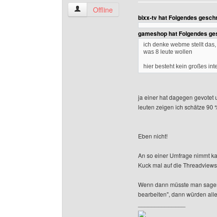
generatorencity Benutzer-Profile anzeigen
Offline
bixx-tv hat Folgendes gesch
gameshop hat Folgendes ge
ich denke webme stellt das,
was 8 leute wollen
hier besteht kein großes in
ja einer hat dagegen gevotet
leuten zeigen ich schätze 90
Eben nicht!
An so einer Umfrage nimmt kau
Kuck mal auf die Threadviews..
Wenn dann müsste man sagen "
bearbeiten", dann würden all
______________