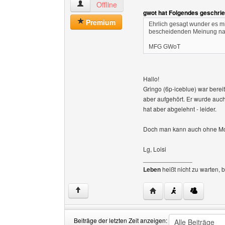
holz-osterholzer Benutzer-Profile anzeigen
Offline
gwot hat Folgendes geschri
Premium
Ehrlich gesagt wunder es m
bescheidenden Meinung nac
MFG GWoT
Hallo!
Gringo (6p-iceblue) war berei
aber aufgehört. Er wurde auch 
hat aber abgelehnt - leider.
Doch man kann auch ohne Mod-
Lg, Loisi
______________
Leben
heißt nicht zu warten, 
Website dieses Benutze
↑
Beiträge der letzten Zeit anzeigen: