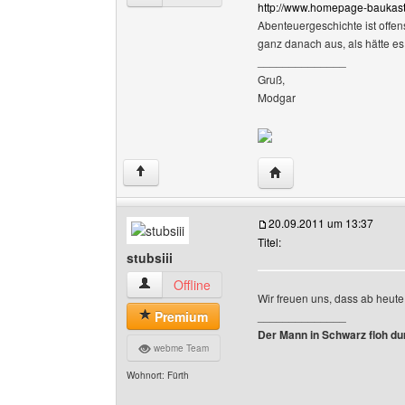
http://www.homepage-baukast
Abenteuergeschichte ist offen
ganz danach aus, als hätte e
______________
Gruß,
Modgar
Website dieses Benutze
↑
20.09.2011 um 13:37
Titel:
stubsiii
stubsiii Benutzer-Profile anzeigen
Offline
Wir freuen uns, dass ab heut
Premium
______________
Der Mann in Schwarz floh du
webme Team
Wohnort: Fürth