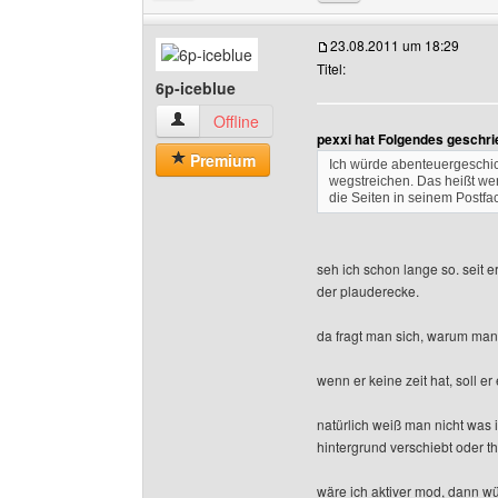
23.08.2011 um 18:29
Titel:
6p-iceblue
6p-iceblue Benutzer-Profile anzeigen
Offline
pexxi hat Folgendes geschri
Premium
Ich würde abenteuergeschi
wegstreichen. Das heißt wenn
die Seiten in seinem Postf
seh ich schon lange so. seit e
der plauderecke.
da fragt man sich, warum man 
wenn er keine zeit hat, soll 
natürlich weiß man nicht was i
hintergrund verschiebt oder th
wäre ich aktiver mod, dann wü