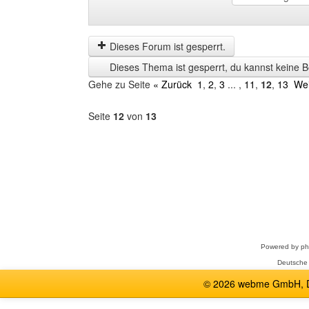
Beiträge
Order
der
by
letzten
Dieses Forum ist gesperrt.
Zeit
Dieses Thema ist gesperrt, du kannst keine B
anzeigen
Gehe zu Seite
« Zurück
1
,
2
,
3
... ,
11
,
12
,
13
Wei
Seite
12
von
13
Forum
auswählen
Powered by
p
Deutsche
© 2026 webme GmbH, De