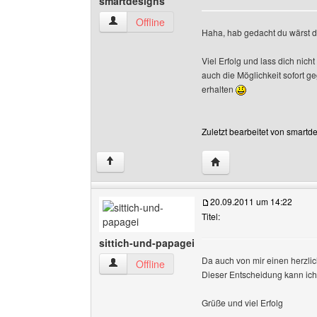
smartdesigns
smartdesigns Benutzer-Profile anzeigen
Offline
Haha, hab gedacht du wärst da
Viel Erfolg und lass dich nich
auch die Möglichkeit sofort g
erhalten
Zuletzt bearbeitet von smartd
Website dieses Benutz
↑
20.09.2011 um 14:22
Titel:
sittich-und-papagei
Da auch von mir einen herzl
sittich-und-papagei Benutzer-Profile anzeigen
Offline
Dieser Entscheidung kann ich
Grüße und viel Erfolg
______________