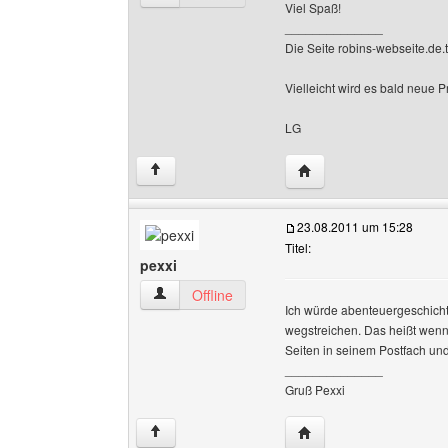
Viel Spaß!
______________
Die Seite robins-webseite.de.tl 
Vielleicht wird es bald neue P
LG
Website dieses Benutze
↑
23.08.2011 um 15:28
Titel:
pexxi
pexxi Benutzer-Profile anzeigen
Offline
Ich würde abenteuergeschich
wegstreichen. Das heißt wenn e
Seiten in seinem Postfach un
______________
Gruß Pexxi
Website dieses Benutze
↑