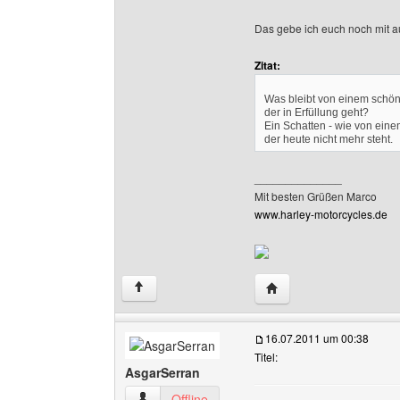
Das gebe ich euch noch mit a
Zitat:
Was bleibt von einem schö
der in Erfüllung geht?
Ein Schatten - wie von ein
der heute nicht mehr steht.
______________
Mit besten Grüßen Marco
www.harley-motorcycles.de
Website dieses Benutz
↑
16.07.2011 um 00:38
Titel:
AsgarSerran
AsgarSerran Benutzer-Profile anzeigen
Offline