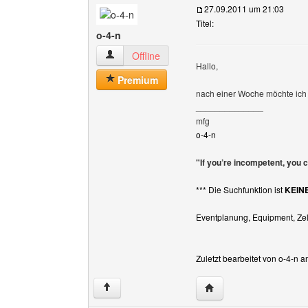
27.09.2011 um 21:03
Titel:
o-4-n
o-4-n Benutzer-Profile anzeigen
Offline
Hallo,
Premium
nach einer Woche möchte ic
______________
mfg
o-4-n
"If you’re incompetent, you 
*** Die Suchfunktion ist
KEIN
Eventplanung, Equipment, Zelt
Zuletzt bearbeitet von o-4-n 
Website dieses Benutze
↑