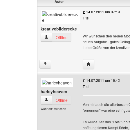
Autor
14.07.2011 um 07:19
Titel:
kreativebilderecke
Wir wünschen den neuen Mods 
kreativebilderecke Benutzer-Profile anzeigen
Offline
neuen Aufgabe - gutes Gelin
Liebe Grüße von der kreative
Website dieses Benutze
↑
14.07.2011 um 16:42
Titel:
harleyheaven
harleyheaven Benutzer-Profile anzeigen
Offline
Von mir auch die allerbesten 
Wohnort: München
"ernennen" war eine sehr gute
Es wurde Zeit das "Loisl" (ho
hoffnungslosen Kampf führte, 