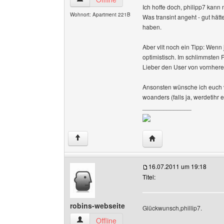
Ich hoffe doch, philipp7 kan
Wohnort: Apartment 221B
Was transint angeht - gut hätte
haben.
Aber vllt noch ein Tipp: Wenn
optimistisch. Im schlimmsten F
Lieber den User von vornherei
Ansonsten wünsche ich euch viel
woanders (falls ja, werdetihr 
______________
Website dieses Benutz
↑
16.07.2011 um 19:18
Titel:
robins-webseite
Glückwunsch,phillip7.
robins-webseite Benutzer-Profile anzeigen
Offline