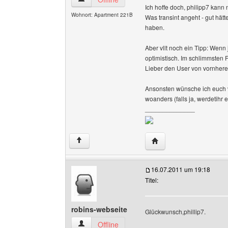
Ich hoffe doch, philipp7 kan
Wohnort: Apartment 221B
Was transint angeht - gut hätte
haben.
Aber vllt noch ein Tipp: Wenn
optimistisch. Im schlimmsten F
Lieber den User von vornherei
Ansonsten wünsche ich euch viel
woanders (falls ja, werdetihr 
______________
Website dieses Benutz
↑
16.07.2011 um 19:18
Titel:
robins-webseite
Glückwunsch,phillip7.
robins-webseite Benutzer-Profile anzeigen
Offline