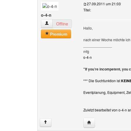
27.09.2011 um 21:03
Titel:
o-4-n
o-4-n Benutzer-Profile anzeigen
Offline
Hallo,
Premium
nach einer Woche möchte ic
______________
mfg
o-4-n
"If you’re incompetent, you 
*** Die Suchfunktion ist
KEIN
Eventplanung, Equipment, Zelt
Zuletzt bearbeitet von o-4-n 
Website dieses Benutze
↑