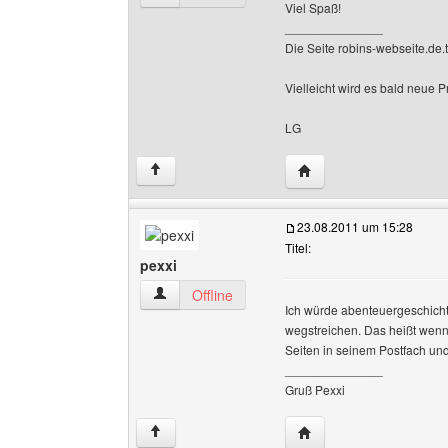
Viel Spaß!
______________
Die Seite robins-webseite.de.tl 
Vielleicht wird es bald neue P
LG
Website dieses Benutze
↑
23.08.2011 um 15:28
Titel:
pexxi
pexxi Benutzer-Profile anzeigen
Offline
Ich würde abenteuergeschich
wegstreichen. Das heißt wenn e
Seiten in seinem Postfach un
______________
Gruß Pexxi
Website dieses Benutze
↑