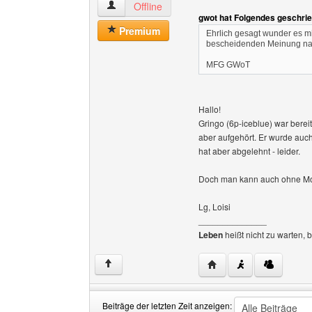
holz-osterholzer Benutzer-Profile anzeigen
Offline
gwot hat Folgendes geschri
Premium
Ehrlich gesagt wunder es m
bescheidenden Meinung nac
MFG GWoT
Hallo!
Gringo (6p-iceblue) war berei
aber aufgehört. Er wurde auch 
hat aber abgelehnt - leider.
Doch man kann auch ohne Mod-
Lg, Loisi
______________
Leben
heißt nicht zu warten, 
Website dieses Benutze
↑
Beiträge der letzten Zeit anzeigen: