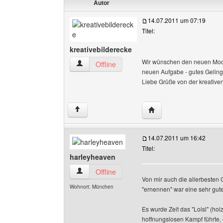
Autor
14.07.2011 um 07:19
Titel:
kreativebilderecke
Wir wünschen den neuen Mods 
kreativebilderecke Benutzer-Profile anzeigen
Offline
neuen Aufgabe - gutes Gelin
Liebe Grüße von der kreative
Website dieses Benutze
↑
14.07.2011 um 16:42
Titel:
harleyheaven
harleyheaven Benutzer-Profile anzeigen
Offline
Von mir auch die allerbesten 
Wohnort: München
"ernennen" war eine sehr gute
Es wurde Zeit das "Loisl" (ho
hoffnungslosen Kampf führte, 