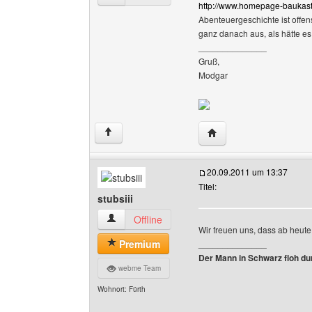
http://www.homepage-baukast
Abenteuergeschichte ist offen
ganz danach aus, als hätte e
______________
Gruß,
Modgar
Website dieses Benutze
↑
20.09.2011 um 13:37
Titel:
stubsiii
stubsiii Benutzer-Profile anzeigen
Offline
Wir freuen uns, dass ab heut
Premium
______________
Der Mann in Schwarz floh du
webme Team
Wohnort: Fürth