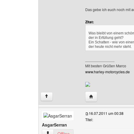
Das gebe ich euch noch mit a
Zitat:
Was bleibt von einem schö
der in Erfüllung geht?
Ein Schatten - wie von ein
der heute nicht mehr steht.
______________
Mit besten Grüßen Marco
www.harley-motorcycles.de
Website dieses Benutz
↑
16.07.2011 um 00:38
Titel:
AsgarSerran
AsgarSerran Benutzer-Profile anzeigen
Offline