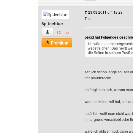
23.08.2011 um 18:29
Titel:
6p-iceblue
6p-iceblue Benutzer-Profile anzeigen
Offline
pexxi hat Folgendes geschri
Premium
Ich würde abenteuergeschi
wegstreichen. Das heißt wenn
die Seiten in seinem Postf
seh ich schon lange so. seit e
der plauderecke.
da fragt man sich, warum man 
wenn er keine zeit hat, soll 
natürlich weiß man nicht was i
hintergrund verschiebt oder th
wäre ich aktiver mod, dann wü