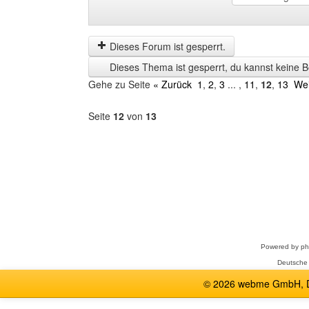
Beiträge
Order
der
by
letzten
Dieses Forum ist gesperrt.
Zeit
Dieses Thema ist gesperrt, du kannst keine B
anzeigen
Gehe zu Seite
« Zurück
1
,
2
,
3
... ,
11
,
12
,
13
Wei
Seite
12
von
13
Forum
auswählen
Powered by
p
Deutsche
© 2026 webme GmbH, De