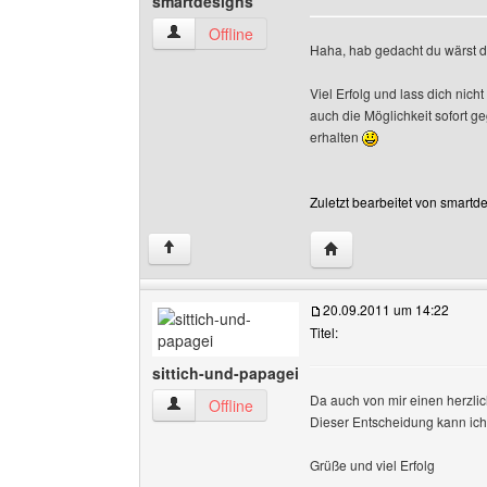
smartdesigns
smartdesigns Benutzer-Profile anzeigen
Offline
Haha, hab gedacht du wärst da
Viel Erfolg und lass dich nich
auch die Möglichkeit sofort g
erhalten
Zuletzt bearbeitet von smartd
Website dieses Benutz
↑
20.09.2011 um 14:22
Titel:
sittich-und-papagei
Da auch von mir einen herzl
sittich-und-papagei Benutzer-Profile anzeigen
Offline
Dieser Entscheidung kann ich
Grüße und viel Erfolg
______________