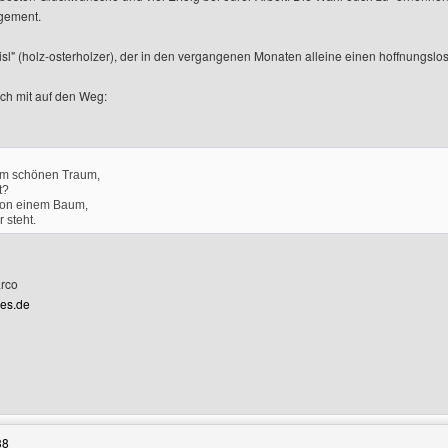
gement.
isl" (holz-osterholzer), der in den vergangenen Monaten alleine einen hoffnungslos
ch mit auf den Weg:
em schönen Traum,
t?
 von einem Baum,
 steht.
arco
les.de
Benutzers besuchen: harleyheaven
38