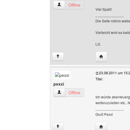
robins-webseite Benutzer-Profile anzei
Offline
Viel Spaß!
______________
Die Seite robins-websei
Vielleicht wird es ba
LG
Website dieses 
↑
23.08.2011 um 15:
Titel:
pexxi
pexxi Benutzer-Profile anzeigen
Offline
Ich würde abenteuerg
weiteruzuleiten etc..
______________
Gruß Pexxi
Website dieses 
↑