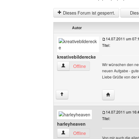
Dieses Forum ist gesperrt.
Diese
Autor
14.07.2011 um 07:
Titel:
kreativebilderecke
Wir wünschen den neu
kreativebilderecke Benutzer-Profile anz
Offline
neuen Aufgabe - gut
Liebe Grüße von der 
Website dieses B
↑
14.07.2011 um 16:
Titel:
harleyheaven
harleyheaven Benutzer-Profile anzeige
Offline
Von mir auch die alle