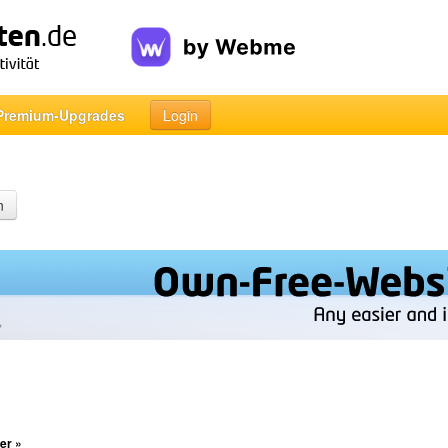
Premium-Upgrades
Login
n
er »