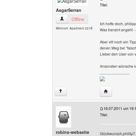
Titel:
AsgarSerran
AsgarSerran Benutzer-Profile anzeigen
Offline
Ich hoffe doch, phili
Wohnort: Apartment 221B
Was transint angeht - 
Aber vllt noch ein Ti
denen Weg bei "falsc
Lieber den User von v
Ansonsten wünsche ich 
______________
Website dieses 
↑
16.07.2011 um 19:
Titel:
robins-webseite
Glückwunsch,phillip7.