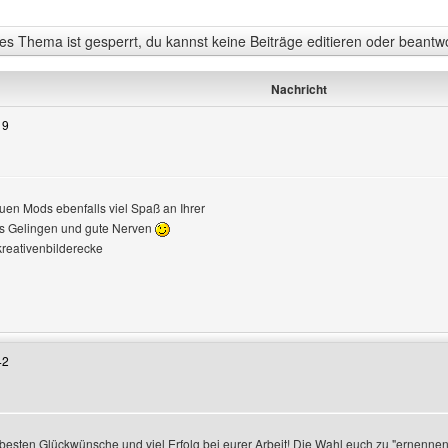
s Thema ist gesperrt, du kannst keine Beiträge editieren oder beantw
Nachricht
19
en Mods ebenfalls viel Spaß an Ihrer
eigen
es Gelingen und gute Nerven
kreativenbilderecke
enutzers besuchen: kreativebilderecke
42
n
rbesten Glückwünsche und viel Erfolg bei eurer Arbeit! Die Wahl euch zu "ernennen"