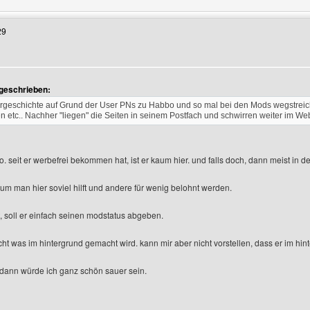
29
 geschrieben:
rgeschichte auf Grund der User PNs zu Habbo und so mal bei den Mods wegstreiche
en etc.. Nachher "liegen" die Seiten in seinem Postfach und schwirren weiter im 
. seit er werbefrei bekommen hat, ist er kaum hier. und falls doch, dann meist in d
rum man hier soviel hilft und andere für wenig belohnt werden.
t, soll er einfach seinen modstatus abgeben.
ht was im hintergrund gemacht wird. kann mir aber nicht vorstellen, dass er im hint
 dann würde ich ganz schön sauer sein.