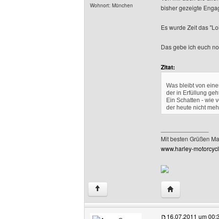
Wohnort: München
bisher gezeigte Enga
Es wurde Zeit das "Lo
Das gebe ich euch no
Zitat:
Was bleibt von ein
der in Erfüllung geh
Ein Schatten - wie
der heute nicht mehr
______________
Mit besten Grüßen M
www.harley-motorcyc
Website dieses 
↑
16.07.2011 um 00: