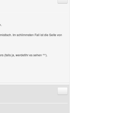
n.
istisch. Im schlimmsten Fall ist die Seite von
s (falls ja, werdetihr es sehen ^^).
Antworten mit Zitat