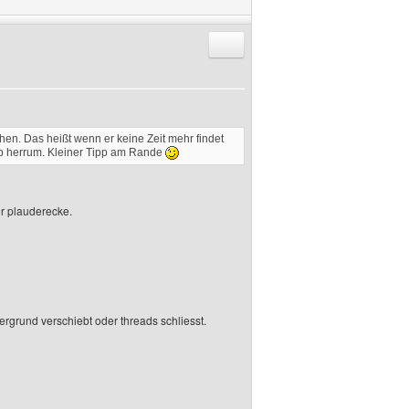
Antworten mit Zitat
n. Das heißt wenn er keine Zeit mehr findet
Web herrum. Kleiner Tipp am Rande
er plauderecke.
ergrund verschiebt oder threads schliesst.