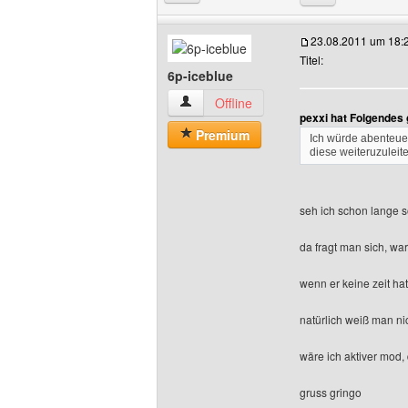
23.08.2011 um 18:
Titel:
6p-iceblue
6p-iceblue Benutzer-Profile anzeigen
Offline
pexxi hat Folgendes
Premium
Ich würde abenteue
diese weiteruzuleit
seh ich schon lange so
da fragt man sich, wa
wenn er keine zeit ha
natürlich weiß man nic
wäre ich aktiver mod,
gruss gringo