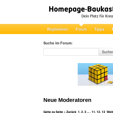
Registrieren
Forum
Tipps
Suche im Forum:
Suche im Forum
Suche
Neue Moderatoren
Gehe zu Seite
« Zurück
1
,
2
,
3
... ,
11
,
12
,
13
Weit