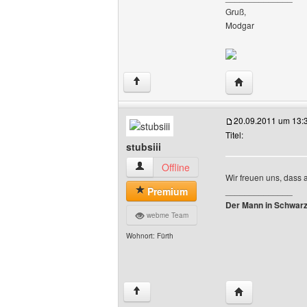
Gruß,
Modgar
Website dieses B
↑
20.09.2011 um 13:
Titel:
stubsiii
stubsiii Benutzer-Profile anzeigen
Offline
Wir freuen uns, dass
Premium
______________
Der Mann in Schwarz 
webme Team
Wohnort: Fürth
Website dieses B
↑