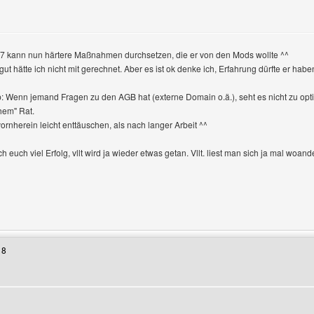
pp7 kann nun härtere Maßnahmen durchsetzen, die er von den Mods wollte ^^
gut hätte ich nicht mit gerechnet. Aber es ist ok denke ich, Erfahrung dürfte er habe
pp: Wenn jemand Fragen zu den AGB hat (externe Domain o.ä.), seht es nicht zu optim
hem" Rat.
ornherein leicht enttäuschen, als nach langer Arbeit ^^
euch viel Erfolg, vllt wird ja wieder etwas getan. Vllt. liest man sich ja mal woander
Benutzers besuchen: AsgarSerran
18