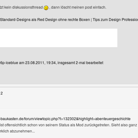
etzt kein diskussionsthread
, dann löscht meinen post einfach.
Standard-Designs als Red Design ohne rechte Boxen
|
Tips zum Design Professio
n 6p-iceblue am 23.08.2011, 19:34, insgesamt 2-mal bearbeitet
Benutzers besuchen: 6p-iceblue
12
-baukasten.de/forum/viewtopic.php?t=132302&highlight=abenteuergeschichte
st offensichtlich schon von seinem Status als Mod zurückgetreten. Sieht also gan
rklich abzunehmen...