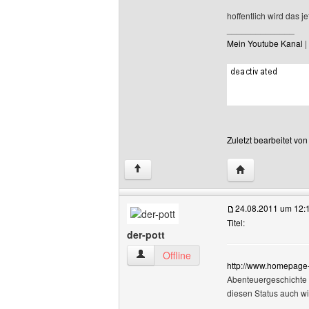
hoffentlich wird das j
______________
Mein Youtube Kanal
|
Zuletzt bearbeitet vo
Website dieses 
↑
24.08.2011 um 12:
Titel:
der-pott
der-pott Benutzer-Profile anzeigen
Offline
http://www.homepage
Abenteuergeschichte i
diesen Status auch wi
______________