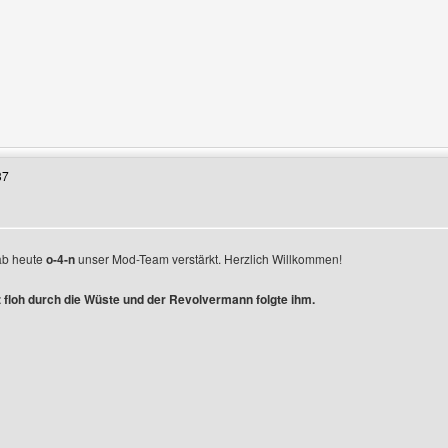
enutzers besuchen: der-pott
37
 ab heute
o-4-n
unser Mod-Team verstärkt. Herzlich Willkommen!
floh durch die Wüste und der Revolvermann folgte ihm.
enutzers besuchen: stubsiii