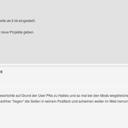
gen
te.de.tl ist eingestellt.
ld neue Projekte geben.
Benutzers besuchen: robins-webseite
28
eschichte auf Grund der User PNs zu Habbo und so mal bei den Mods wegstreichen.
 Nachher "liegen" die Seiten in seinem Postfach und schwirren weiter im Web herr
Benutzers besuchen: pexxi