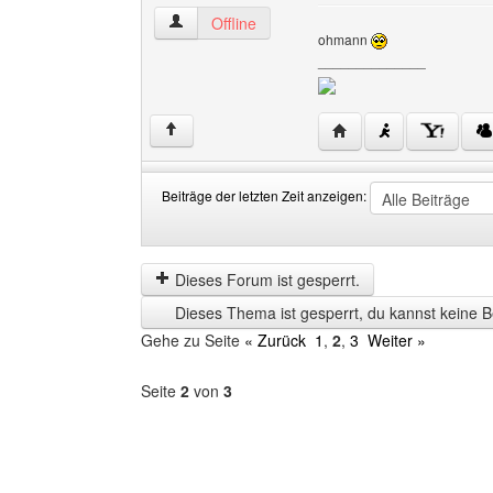
mediadesigns Benutzer-Profile anzeigen
Offline
ohmann
______________
Website dieses Benutz
↑
Beiträge der letzten Zeit anzeigen:
Beiträge
Order
der
by
letzten
Dieses Forum ist gesperrt.
Zeit
Dieses Thema ist gesperrt, du kannst keine B
anzeigen
Gehe zu Seite
« Zurück
1
,
2
,
3
Weiter »
Seite
2
von
3