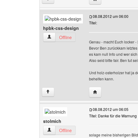
08.08.2012 um 06:00
Titel:
hpbk-css-design
hpbk-css-design Benutzer-Profile anzeigen
Offline
Genau - macht Euch locker - 3
Bevor Ben zurückkam letztes 
es kam null Info und wer sich 
Also seid bitte fair. Ben tut 
Und holz-osterholzer hat ja d
behelfen kann.
Website dieses Benutz
↑
08.08.2012 um 06:05
Titel: Danke für die Warnung
stolmich
stolmich Benutzer-Profile anzeigen
Offline
solage meine bisherigen Bilder