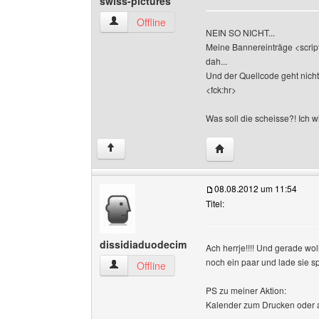
swiss-pictures
swiss-pictures Benutzer-Profile anzeigen
Offline
NEIN SO NICHT...
Meine Bannereinträge <script
dah...
Und der Quellcode geht nicht 
<fck:hr>
Was soll die scheisse?! Ich w
Website dieses Benutze
↑
08.08.2012 um 11:54
Titel:
dissidiaduodecim
Ach herrje!!!! Und gerade wol
noch ein paar und lade sie sp
dissidiaduodecim Benutzer-Profile anzeigen
Offline
PS zu meiner Aktion:
Kalender zum Drucken oder a