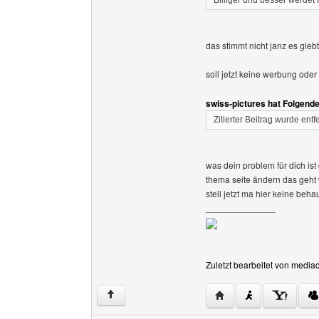
Billiger und besser werdet I
das stimmt nicht janz es giebt
soll jetzt keine werbung ode
swiss-pictures hat Folgend
Zitierter Beitrag wurde entf
was dein problem für dich ist
thema seite ändern das geht w
stell jetzt ma hier keine beh
______________
Zuletzt bearbeitet von media
Website dieses Benutz
↑