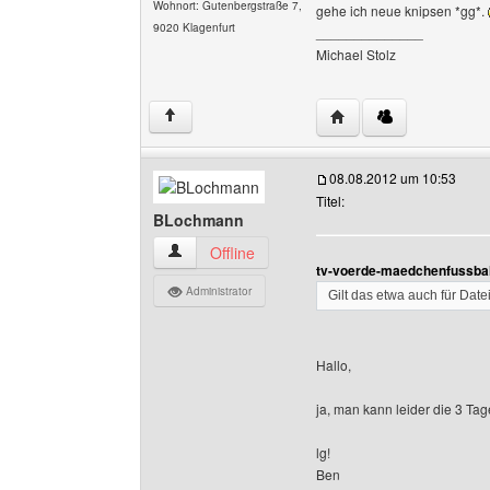
Wohnort: Gutenbergstraße 7,
gehe ich neue knipsen *gg*.
9020 Klagenfurt
______________
Michael Stolz
Website dieses Benutz
↑
08.08.2012 um 10:53
Titel:
BLochmann
BLochmann Benutzer-Profile anzeigen
Offline
tv-voerde-maedchenfussbal
Administrator
Gilt das etwa auch für Dat
Hallo,
ja, man kann leider die 3 Ta
lg!
Ben