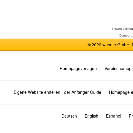
Forum
auswählen
Powered by
p
Deutsche
© 2026 webme GmbH, De
Homepagevorlagen
Vereinshomep
Eigene Website erstellen - der Anfänger Guide
Homepage er
Deutsch
English
Español
Fr