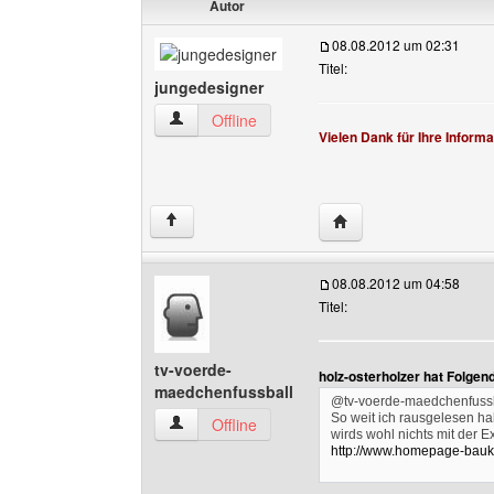
Autor
08.08.2012 um 02:31
Titel:
jungedesigner
jungedesigner Benutzer-Profile anzeigen
Offline
Vielen Dank für Ihre Informa
Website dieses Benutz
↑
08.08.2012 um 04:58
Titel:
tv-voerde-
holz-osterholzer hat Folgen
maedchenfussball
@tv-voerde-maedchenfussb
So weit ich rausgelesen ha
tv-voerde-maedchenfussball Benutzer-Profile 
Offline
wirds wohl nichts mit der E
http://www.homepage-bauk