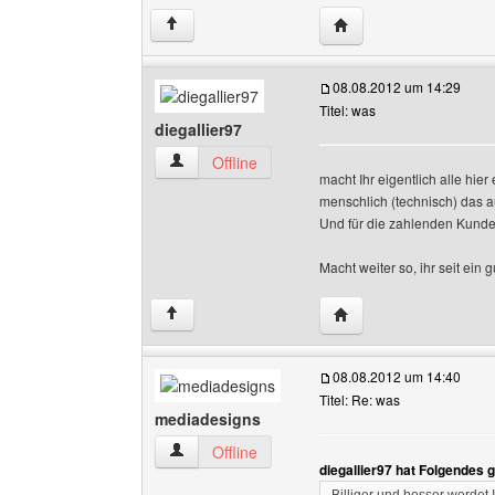
Website dieses Benutz
↑
08.08.2012 um 14:29
Titel: was
diegallier97
diegallier97 Benutzer-Profile anzeigen
Offline
macht Ihr eigentlich alle hie
menschlich (technisch) das a
Und für die zahlenden Kunden 
Macht weiter so, ihr seit e
Website dieses Benutze
↑
08.08.2012 um 14:40
Titel: Re: was
mediadesigns
mediadesigns Benutzer-Profile anzeigen
Offline
diegallier97 hat Folgendes 