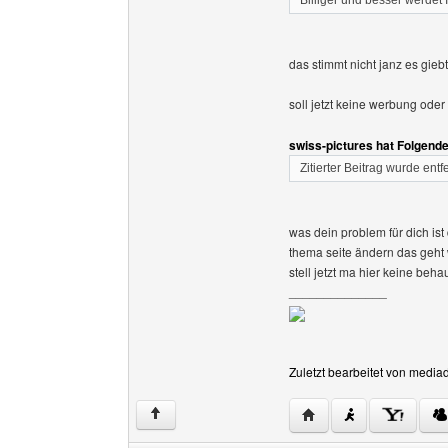
Billiger und besser werdet I
das stimmt nicht janz es giebt
soll jetzt keine werbung ode
swiss-pictures hat Folgend
Zitierter Beitrag wurde entf
was dein problem für dich ist
thema seite ändern das geht w
stell jetzt ma hier keine beh
______________
Zuletzt bearbeitet von media
Website dieses Benutz
↑