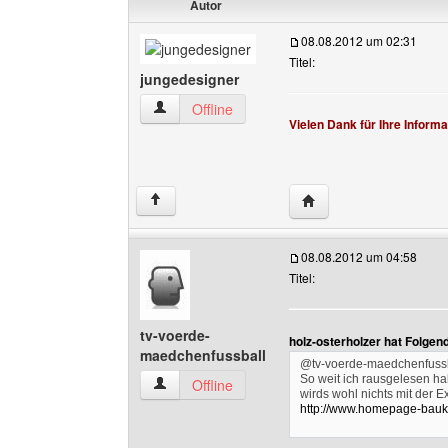
Autor
08.08.2012 um 02:31
Titel:
jungedesigner
jungedesigner Benutzer-Profile anzeigen
Offline
Vielen Dank für Ihre Informa
Website dieses Benutz
↑
08.08.2012 um 04:58
Titel:
tv-voerde-
holz-osterholzer hat Folgen
maedchenfussball
@tv-voerde-maedchenfussb
So weit ich rausgelesen ha
tv-voerde-maedchenfussball Benutzer-Profile 
Offline
wirds wohl nichts mit der E
http://www.homepage-bauk