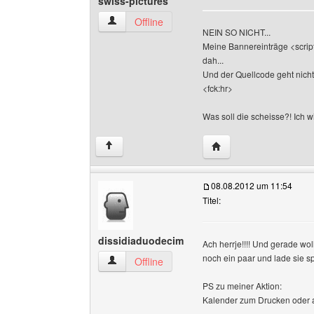
swiss-pictures
swiss-pictures Benutzer-Profile anzeigen
Offline
NEIN SO NICHT...
Meine Bannereinträge <script
dah...
Und der Quellcode geht nicht 
<fck:hr>
Was soll die scheisse?! Ich w
Website dieses Benutze
↑
08.08.2012 um 11:54
Titel:
dissidiaduodecim
Ach herrje!!!! Und gerade wol
noch ein paar und lade sie sp
dissidiaduodecim Benutzer-Profile anzeigen
Offline
PS zu meiner Aktion:
Kalender zum Drucken oder a