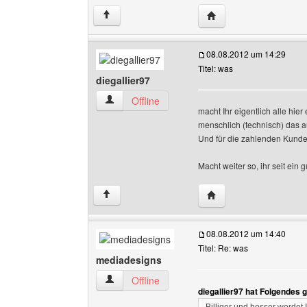
Website dieses Benutz
↑
08.08.2012 um 14:29
Titel: was
diegallier97
diegallier97 Benutzer-Profile anzeigen
Offline
macht Ihr eigentlich alle hie
menschlich (technisch) das a
Und für die zahlenden Kunden 
Macht weiter so, ihr seit e
Website dieses Benutze
↑
08.08.2012 um 14:40
Titel: Re: was
mediadesigns
mediadesigns Benutzer-Profile anzeigen
Offline
diegallier97 hat Folgendes 