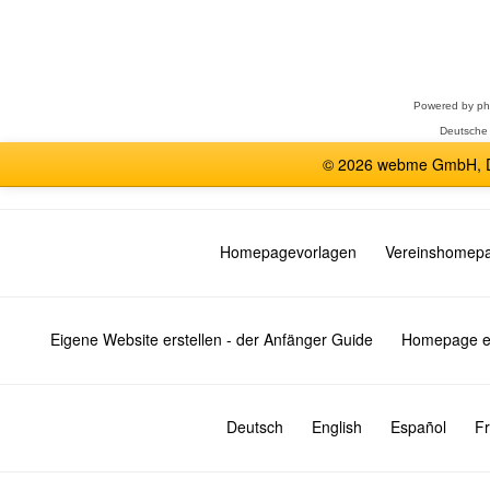
Forum
auswählen
Powered by
p
Deutsche
© 2026 webme GmbH, De
Homepagevorlagen
Vereinshomep
Eigene Website erstellen - der Anfänger Guide
Homepage er
Deutsch
English
Español
Fr