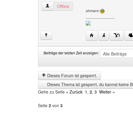
mediadesigns Benutzer-Profile anzeigen
Offline
ohmann
______________
Website dieses Benutz
↑
Beiträge der letzten Zeit anzeigen:
Beiträge
Order
der
by
letzten
Dieses Forum ist gesperrt.
Zeit
Dieses Thema ist gesperrt, du kannst keine B
anzeigen
Gehe zu Seite
« Zurück
1
,
2
,
3
Weiter »
Seite
2
von
3