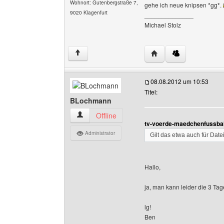
Wohnort: Gutenbergstraße 7,
gehe ich neue knipsen *gg*.
9020 Klagenfurt
______________
Michael Stolz
Website dieses Benutz
↑
08.08.2012 um 10:53
Titel:
BLochmann
BLochmann Benutzer-Profile anzeigen
Offline
tv-voerde-maedchenfussbal
Administrator
Gilt das etwa auch für Dat
Hallo,
ja, man kann leider die 3 Ta
lg!
Ben