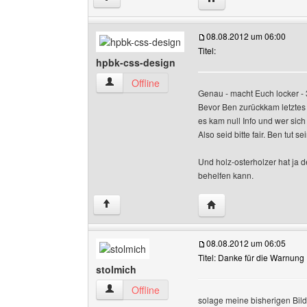
08.08.2012 um 06:00
Titel:
hpbk-css-design
hpbk-css-design Benutzer-Profile anzeigen
Offline
Genau - macht Euch locker - 3
Bevor Ben zurückkam letztes 
es kam null Info und wer sich 
Also seid bitte fair. Ben tut 
Und holz-osterholzer hat ja d
behelfen kann.
Website dieses Benutz
↑
08.08.2012 um 06:05
Titel: Danke für die Warnung
stolmich
stolmich Benutzer-Profile anzeigen
Offline
solage meine bisherigen Bilder