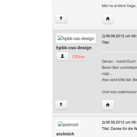
Mal ne andere frage,
Website dieses 
↑
08.08.2012 um 06
Titel:
hpbk-css-design
hpbk-css-design Benutzer-Profile anzei
Offline
Genau - macht Euch lo
Bevor Ben zurückkam 
naja...
Also seid bitte fair. 
Und holz-osterholzer 
Website dieses 
↑
08.08.2012 um 06
Titel: Danke für die
stolmich