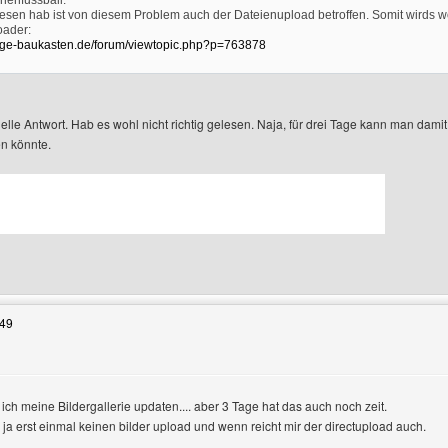
enfussball:
lesen hab ist von diesem Problem auch der Dateienupload betroffen. Somit wirds woh
rofile anzeigen
oader:
ge-baukasten.de/forum/viewtopic.php?p=763878
lle Antwort. Hab es wohl nicht richtig gelesen. Naja, für drei Tage kann man damit
n könnte.
Benutzers besuchen: tv-voerde-maedchenfussball
:49
ich meine Bildergallerie updaten.... aber 3 Tage hat das auch noch zeit.
zeigen
ja erst einmal keinen bilder upload und wenn reicht mir der directupload auch.