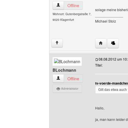
stolmich Benutzer-Profile anzeigen
Offline
solage meine bisherig
Wohnort: Gutenbergstraße 7,
______________
9020 Klagenfurt
Michael Stolz
Website dieses 
↑
08.08.2012 um 10
Titel:
BLochmann
BLochmann Benutzer-Profile anzeigen
Offline
tv-voerde-maedchen
Administrator
Gilt das etwa auch
Hallo,
ja, man kann leider 