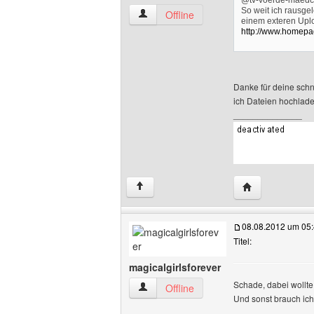
@tv-voerde-maedch
So weit ich rausge
tv-voerde-maedchenfussball Benutzer-P
Offline
einem exteren Upl
http://www.homepa
Danke für deine schne
ich Dateien hochlade
______________
Website dieses 
↑
08.08.2012 um 05
Titel:
magicalgirlsforever
Schade, dabei wollte 
magicalgirlsforever Benutzer-Profile an
Offline
Und sonst brauch ich 