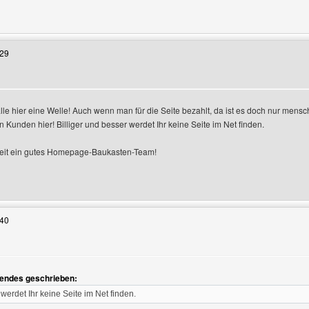
Benutzers besuchen: dissidiaduodecim
:29
alle hier eine Welle! Auch wenn man für die Seite bezahlt, da ist es doch nur mensc
 Kunden hier! Billiger und besser werdet Ihr keine Seite im Net finden.
 seit ein gutes Homepage-Baukasten-Team!
Benutzers besuchen: diegallier97
:40
n
lgendes geschrieben:
 werdet Ihr keine Seite im Net finden.