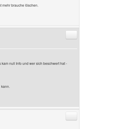
cht mehr brauche löschen.
Antworten mit Zitat
 kam null Info und wer sich beschwert hat -
n kann.
Antworten mit Zitat