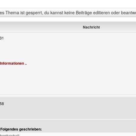
s Thema ist gesperrt, du kannst keine Beiträge editieren oder beantw
Nachricht
:31
n
 Informationen ..
Benutzers besuchen: jungedesigner
:58
t Folgendes geschrieben: