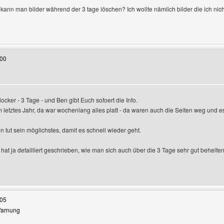
 kann man bilder während der 3 tage löschen? Ich wollte nämlich bilder die ich ni
Benutzers besuchen: magicalgirlsforever
:00
gen
cker - 3 Tage - und Ben gibt Euch sofoert die Info.
letztes Jahr, da war wochenlang alles platt - da waren auch die Seiten weg und es
Ben tut sein möglichstes, damit es schnell wieder geht.
hat ja detailliert geschrieben, wie man sich auch über die 3 Tage sehr gut behelfe
Benutzers besuchen: hpbk-css-design
:05
 Warnung