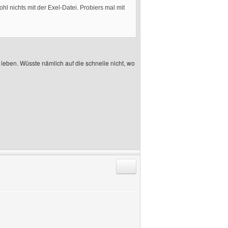
l nichts mit der Exel-Datei. Probiers mal mit
 leben. Wüsste nämlich auf die schnelle nicht, wo
Antworten mit Zitat