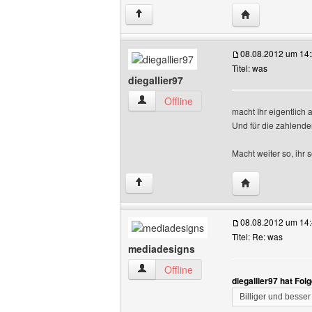
Website dieses 
↑
08.08.2012 um 14
Titel: was
diegallier97
diegallier97 Benutzer-Profile anzeigen
Offline
macht Ihr eigentlich 
Und für die zahlenden
Macht weiter so, ihr
Website dieses 
↑
08.08.2012 um 14
Titel: Re: was
mediadesigns
mediadesigns Benutzer-Profile anzeige
Offline
diegallier97 hat Fo
Billiger und besser