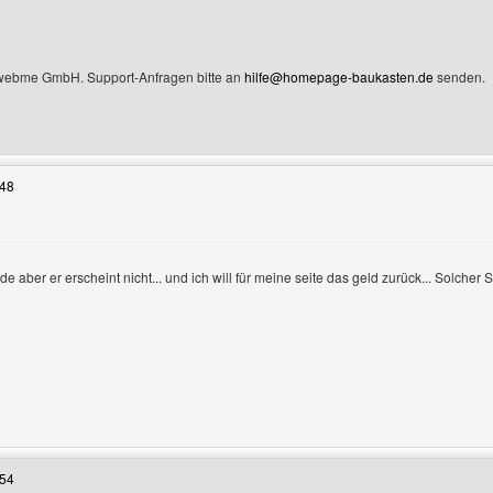
 webme GmbH. Support-Anfragen bitte an
hilfe@homepage-baukasten.de
senden.
 Benutzers besuchen: BLochmann
:48
de aber er erscheint nicht... und ich will für meine seite das geld zurück... Solcher S
Benutzers besuchen: iosschweiz
:54