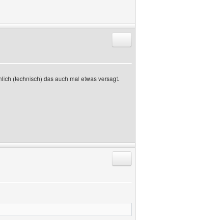
Antworten mit Zitat
hlich (technisch) das auch mal etwas versagt.
Antworten mit Zitat