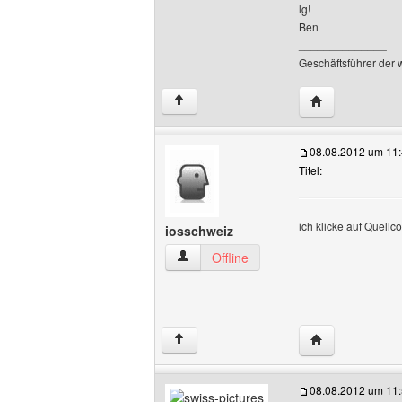
lg!
Ben
______________
Geschäftsführer der
Website dieses
↑
08.08.2012 um 11
Titel:
ich klicke auf Quellco
iosschweiz
iosschweiz Benutzer-Profile anzeigen
Offline
Website dieses 
↑
08.08.2012 um 11