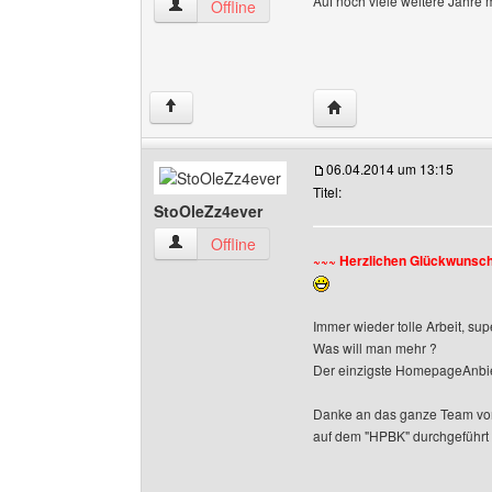
Auf noch viele weitere Jahr
wetter-karstaedt Benutzer-Profile anzeigen
Offline
Website dieses Benutze
↑
06.04.2014 um 13:15
Titel:
StoOleZz4ever
StoOleZz4ever Benutzer-Profile anzeigen
Offline
~~~ Herzlichen Glückwunsc
Immer wieder tolle Arbeit, sup
Was will man mehr ?
Der einzigste HomepageAnbiete
Danke an das ganze Team von 
auf dem "HPBK" durchgeführt