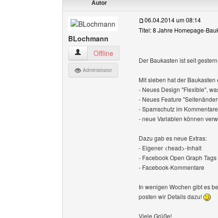
Autor
06.04.2014 um 08:14
Titel: 8 Jahre Homepage-Bau
BLochmann
BLochmann Benutzer-Profile anzeigen
Offline
Der Baukasten ist seit gester
Administrator
Mit sieben hat der Baukasten 
- Neues Design "Flexible", w
- Neues Feature "Seitenände
- Spamschutz im Kommentare-
- neue Variablen können ver
Dazu gab es neue Extras:
- Eigener <head>-Inhalt
- Facebook Open Graph Tags
- Facebook-Kommentare
In wenigen Wochen gibt es b
posten wir Details dazu!
Viele Grüße!