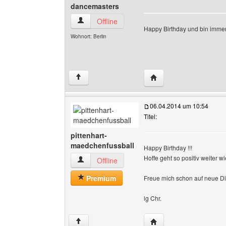
dancemasters
dancemasters Benutzer-Profile anzeigen
Offline
Happy Birthday und bin immer
Wohnort: Berlin
Website dieses Benutz
↑
06.04.2014 um 10:54
Titel:
pittenhart-
maedchenfussball
Happy Birthday !!!
Hoffe geht so positiv weiter wi
pittenhart-maedchenfussball Benutzer-Profile 
Offline
Premium
Freue mich schon auf neue D
lg Chr.
Website dieses Benutze
↑