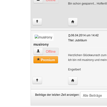
Bin schon gespannt... Hoffent
Website dieses Benutz
↑
06.04.2014 um 14:42
Titel: Jubiläum
musirony
musirony Benutzer-Profile anzeigen
Offline
Herzlichen Glückwunsch zum 
Premium
Ich bin mit musirony und mein
Engelbert
Website dieses Benutz
↑
Beiträge der letzten Zeit anzeigen:
Beiträge
Order
der
by