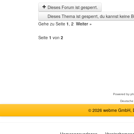
letzten
Dieses Forum ist gesperrt.
Zeit
Dieses Thema ist gesperrt, du kannst keine B
anzeigen
Gehe zu Seite
1
,
2
Weiter »
Seite
1
von
2
Forum
auswählen
Powered by
p
Deutsche
© 2026 webme GmbH, De