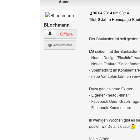
Autor
06.04.2014 um 08:14
Titel: 8 Jahre Homepage-Bau
BLochmann
BLochmann Benutzer-Profile anzeigen
Offline
Der Baukasten ist seit gester
Administrator
Mit sieben hat der Baukasten 
- Neues Design "Flexible", w
- Neues Feature "Seitenände
- Spamschutz im Kommentare-
- neue Variablen können ver
Dazu gab es neue Extras:
- Eigener <head>-Inhalt
- Facebook Open Graph Tags
- Facebook-Kommentare
In wenigen Wochen gibt es b
posten wir Details dazu!
Viele Grüße!