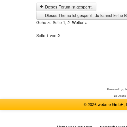
letzten
Dieses Forum ist gesperrt.
Zeit
Dieses Thema ist gesperrt, du kannst keine B
anzeigen
Gehe zu Seite
1
,
2
Weiter »
Seite
1
von
2
Forum
auswählen
Powered by
p
Deutsche
© 2026 webme GmbH, De