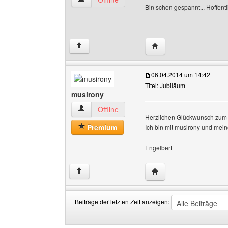
Bin schon gespannt... Hoffent
Website dieses Benutz
↑
06.04.2014 um 14:42
Titel: Jubiläum
musirony
musirony Benutzer-Profile anzeigen
Offline
Herzlichen Glückwunsch zum 
Premium
Ich bin mit musirony und mein
Engelbert
Website dieses Benutz
↑
Beiträge der letzten Zeit anzeigen:
Beiträge
Order
der
by