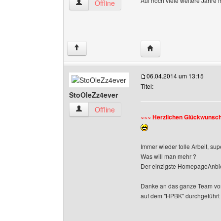
Auf noch viele weitere Jahr
wetter-karstaedt Benutzer-Profile anzeigen
Offline
Website dieses Benutze
↑
06.04.2014 um 13:15
Titel:
StoOleZz4ever
StoOleZz4ever Benutzer-Profile anzeigen
Offline
~~~ Herzlichen Glückwunsc
Immer wieder tolle Arbeit, sup
Was will man mehr ?
Der einzigste HomepageAnbiete
Danke an das ganze Team von 
auf dem "HPBK" durchgeführt