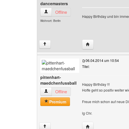
dancemasters
dancemasters Benutzer-Profile anzeigen
Offline
Happy Birthday und bin immer
Wohnort: Berlin
Website dieses Benutz
↑
06.04.2014 um 10:54
Titel:
pittenhart-
maedchenfussball
Happy Birthday !!!
Hoffe geht so positiv weiter wi
pittenhart-maedchenfussball Benutzer-Profile 
Offline
Premium
Freue mich schon auf neue D
lg Chr.
Website dieses Benutze
↑