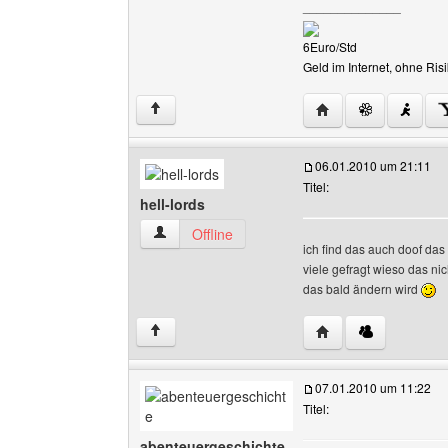
______________
6Euro/Std
Geld im Internet, ohne R
Website dieses Ben
↑
06.01.2010 um 21:11
Titel:
hell-lords
hell-lords Benutzer-Profile anzeigen
Offline
ich find das auch doof das
viele gefragt wieso das nic
das bald ändern wird
Website dieses Benut
↑
07.01.2010 um 11:22
Titel:
abenteuergeschichte