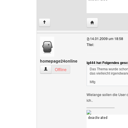
Website dieses Benu
↑
14.01.2009 um 18:58
Titel:
homepage24online
ig444 hat Folgendes gesc
homepage24online Benutzer-Profile anzeigen
Offline
Das Thema wurde schon o
das vielleicht irgendwa
Mfg
Wielange sollen die User 
ich..
______________