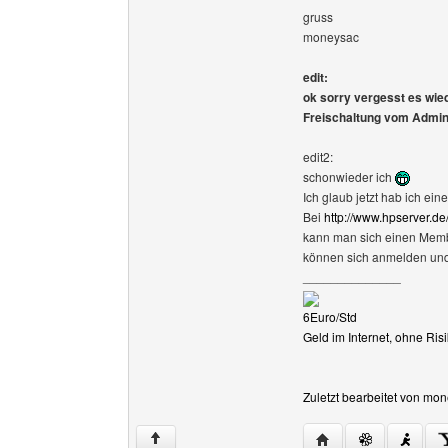
gruss
moneysac
edit:
ok sorry vergesst es wied
Freischaltung vom Admin
edit2:
schonwieder ich
Ich glaub jetzt hab ich ei
Bei
http://www.hpserver.de
kann man sich einen Membe
können sich anmelden und s
______________
6Euro/Std
Geld im Internet, ohne R
Zuletzt bearbeitet von mo
Website dieses Ben
↑