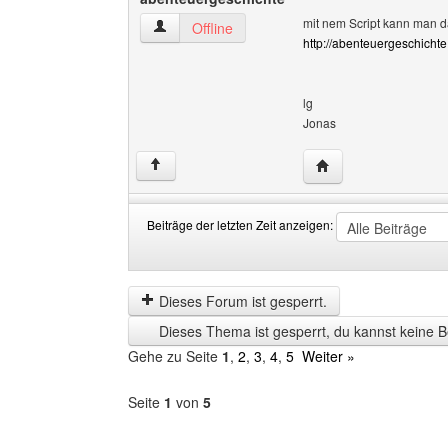
mit nem Script kann man da
abenteuergeschichte Benutzer-Profile anzeige
Offline
http://abenteuergeschicht
lg
Jonas
Website dieses Benu
↑
Beiträge der letzten Zeit anzeigen:
Beiträge
Order
der
by
letzten
Dieses Forum ist gesperrt.
Zeit
Dieses Thema ist gesperrt, du kannst keine B
anzeigen
Gehe zu Seite
1
,
2
,
3
,
4
,
5
Weiter »
Seite
1
von
5