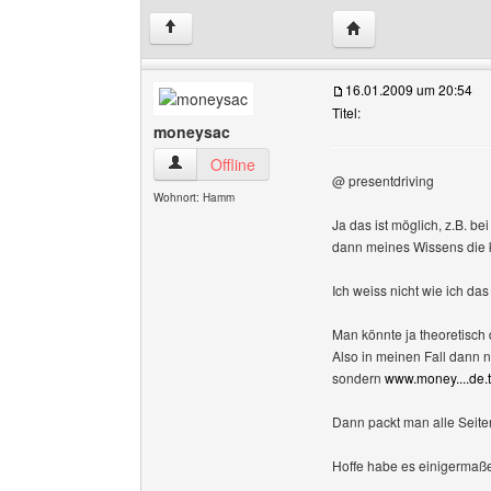
Website dieses Benu
↑
16.01.2009 um 20:54
Titel:
moneysac
moneysac Benutzer-Profile anzeigen
Offline
@ presentdriving
Wohnort: Hamm
Ja das ist möglich, z.B. be
dann meines Wissens die ko
Ich weiss nicht wie ich das
Man könnte ja theoretisch 
Also in meinen Fall dann n
sondern
www.money....de.
Dann packt man alle Seiten
Hoffe habe es einigermaße