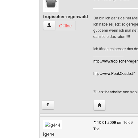
tropischer-regenwald
Da bin ich ganz deiner Meinun
ich habe es jetzt so gerege
tropischer-regenwald Benutzer-Profile anzeige
Offline
gut denn wenn ich mal net
damit die das rafen!!!!!
ich fände es besser das de
______________
http://www.tropischer-regen
http://www.PeakOut.de.tl/
Zuletzt bearbeitet von tro
Website dieses Benu
↑
10.01.2009 um 16:09
Titel:
ig444