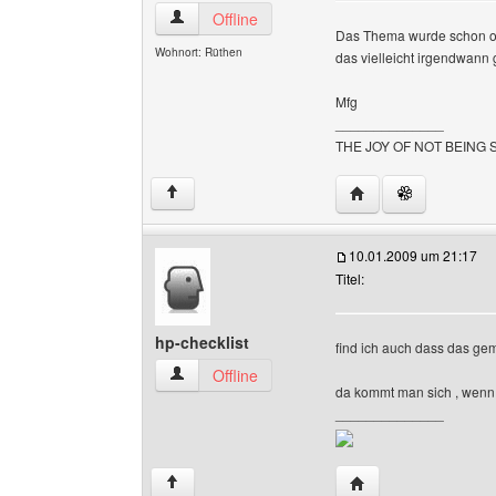
ig444 Benutzer-Profile anzeigen
Offline
Das Thema wurde schon oft
Wohnort: Rüthen
das vielleicht irgendwann
Mfg
______________
THE JOY OF NOT BEING
Website dieses Benu
↑
10.01.2009 um 21:17
Titel:
hp-checklist
find ich auch dass das gem
hp-checklist Benutzer-Profile anzeigen
Offline
da kommt man sich , wenn m
______________
Website dieses Benu
↑