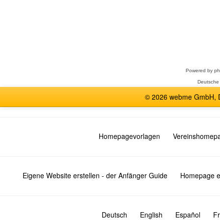
Forum
auswählen
Powered by
p
Deutsche
© 2026 webme GmbH, De
Homepagevorlagen
Vereinshomep
Eigene Website erstellen - der Anfänger Guide
Homepage er
Deutsch
English
Español
Fr