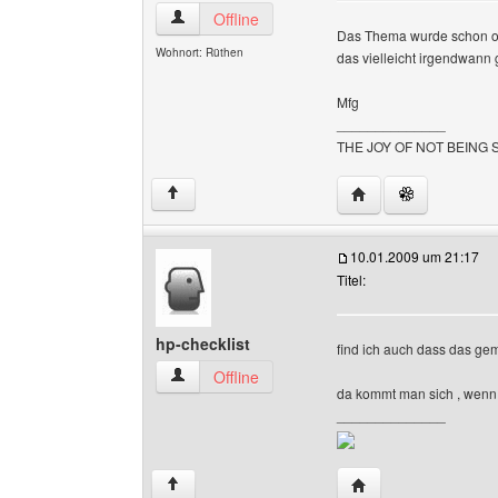
ig444 Benutzer-Profile anzeigen
Offline
Das Thema wurde schon oft
Wohnort: Rüthen
das vielleicht irgendwann
Mfg
______________
THE JOY OF NOT BEING
Website dieses Benu
↑
10.01.2009 um 21:17
Titel:
hp-checklist
find ich auch dass das gem
hp-checklist Benutzer-Profile anzeigen
Offline
da kommt man sich , wenn m
______________
Website dieses Benu
↑