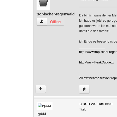
tropischer-regenwald
Da bin ich ganz deiner Meinun
ich habe es jetzt so gerege
tropischer-regenwald Benutzer-Profile anzeige
Offline
gut denn wenn ich mal net
damit die das rafen!!!!!
ich fände es besser das de
______________
http://www.tropischer-regen
http://www.PeakOut.de.tl/
Zuletzt bearbeitet von tro
Website dieses Benu
↑
10.01.2009 um 16:09
Titel:
ig444