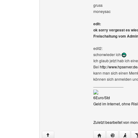
gruss
moneysac
edit:
ok sorry vergesst es wied
Freischaltung vom Admin
edit2:
schonwieder ich
Ich glaub jetzt hab ich ei
Bei
http://www.hpserver.de
kann man sich einen Membe
können sich anmelden und s
______________
6Euro/Std
Geld im Internet, ohne R
Zuletzt bearbeitet von mo
Website dieses Ben
↑