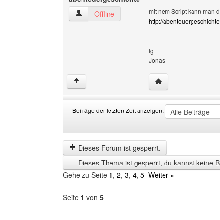
mit nem Script kann man da
abenteuergeschichte Benutzer-Profile anzeige
Offline
http://abenteuergeschicht
lg
Jonas
Website dieses Benu
↑
Beiträge der letzten Zeit anzeigen:
Beiträge
Order
der
by
letzten
Dieses Forum ist gesperrt.
Zeit
Dieses Thema ist gesperrt, du kannst keine B
anzeigen
Gehe zu Seite
1
,
2
,
3
,
4
,
5
Weiter »
Seite
1
von
5