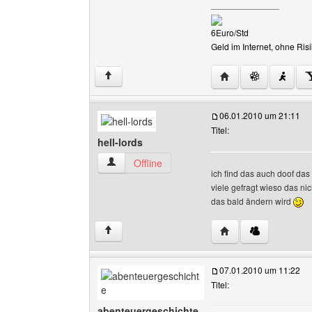
______________
6Euro/Std
Geld im Internet, ohne R
Website dieses Ben
↑
06.01.2010 um 21:11
Titel:
hell-lords
hell-lords Benutzer-Profile anzeigen
Offline
ich find das auch doof das
viele gefragt wieso das nic
das bald ändern wird
Website dieses Benut
↑
07.01.2010 um 11:22
Titel:
abenteuergeschichte