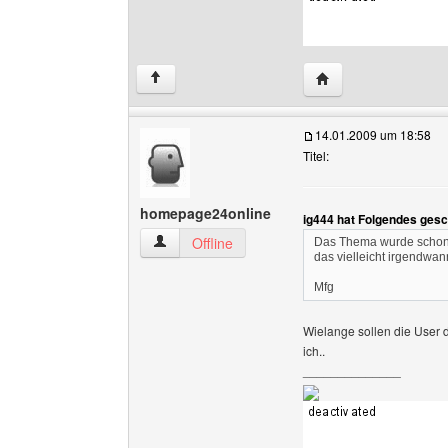
Website dieses Benu
↑
14.01.2009 um 18:58
Titel:
homepage24online
ig444 hat Folgendes gesc
homepage24online Benutzer-Profile anzeigen
Offline
Das Thema wurde schon o
das vielleicht irgendwa
Mfg
Wielange sollen die User 
ich..
______________