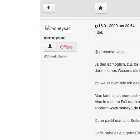
Website dieses Benu
↑
16.01.2009 um 20:54
Titel:
moneysac
moneysac Benutzer-Profile anzeigen
Offline
@ presentdriving
Wohnort: Hamm
Ja das ist möglich, z.B. be
dann meines Wissens die ko
Ich weiss nicht wie ich das
Man könnte ja theoretisch 
Also in meinen Fall dann n
sondern
www.money....de.
Dann packt man alle Seiten
Hoffe habe es einigermaße