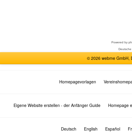
Forum
auswählen
Powered by
p
Deutsche
© 2026 webme GmbH, De
Homepagevorlagen
Vereinshomep
Eigene Website erstellen - der Anfänger Guide
Homepage er
Deutsch
English
Español
Fr