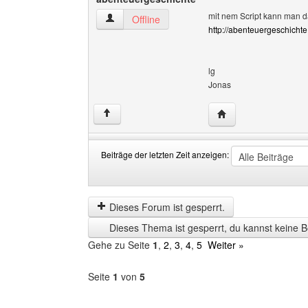
mit nem Script kann man da
abenteuergeschichte Benutzer-Profile anzeige
Offline
http://abenteuergeschicht
lg
Jonas
Website dieses Benu
↑
Beiträge der letzten Zeit anzeigen:
Beiträge
Order
der
by
letzten
Dieses Forum ist gesperrt.
Zeit
Dieses Thema ist gesperrt, du kannst keine B
anzeigen
Gehe zu Seite
1
,
2
,
3
,
4
,
5
Weiter »
Seite
1
von
5