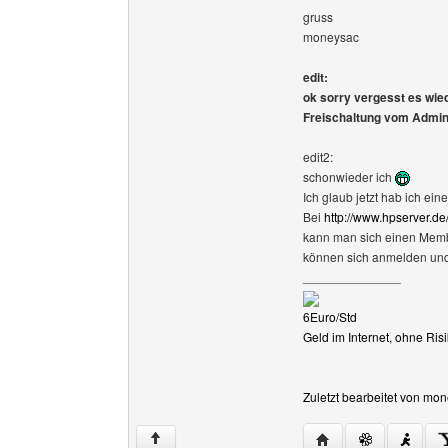
gruss
moneysac
edit:
ok sorry vergesst es wied
Freischaltung vom Admin
edit2:
schonwieder ich
Ich glaub jetzt hab ich ei
Bei
http://www.hpserver.de
kann man sich einen Membe
können sich anmelden und s
______________
6Euro/Std
Geld im Internet, ohne R
Zuletzt bearbeitet von mo
Website dieses Ben
↑