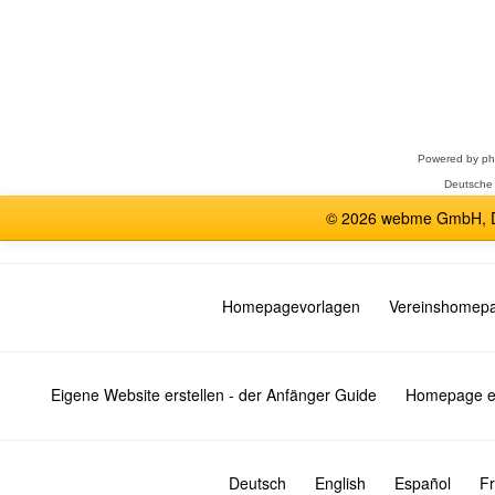
Forum
auswählen
Powered by
p
Deutsche
© 2026 webme GmbH, De
Homepagevorlagen
Vereinshomep
Eigene Website erstellen - der Anfänger Guide
Homepage er
Deutsch
English
Español
Fr