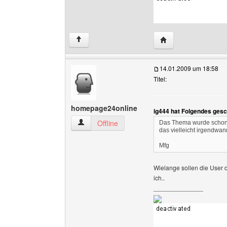
Website dieses Benu
↑
14.01.2009 um 18:58
Titel:
homepage24online
ig444 hat Folgendes gesc
homepage24online Benutzer-Profile anzeigen
Offline
Das Thema wurde schon o
das vielleicht irgendwa
Mfg
Wielange sollen die User 
ich..
______________