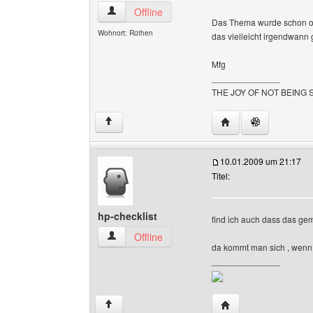
ig444 Benutzer-Profile anzeigen
Offline
Das Thema wurde schon oft
Wohnort: Rüthen
das vielleicht irgendwann
Mfg
______________
THE JOY OF NOT BEING
Website dieses Benu
↑
10.01.2009 um 21:17
Titel:
hp-checklist
find ich auch dass das gem
hp-checklist Benutzer-Profile anzeigen
Offline
da kommt man sich , wenn m
______________
Website dieses Benu
↑