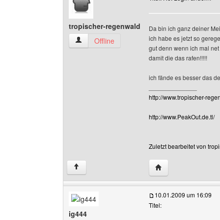
tropischer-regenwald
Da bin ich ganz deiner Meinun
ich habe es jetzt so gerege
tropischer-regenwald Benutzer-Profile anzeige
Offline
gut denn wenn ich mal net
damit die das rafen!!!!!
ich fände es besser das de
______________
http://www.tropischer-regen
http://www.PeakOut.de.tl/
Zuletzt bearbeitet von tro
Website dieses Benu
↑
10.01.2009 um 16:09
Titel:
ig444