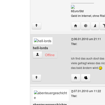
______________
6Euro/Std
Geld im Internet, ohne R
Website dieses Ben
↑
06.01.2010 um 21:11
Titel:
hell-lords
hell-lords Benutzer-Profile anzeigen
Offline
ich find das auch doof das
viele gefragt wieso das nic
das bald ändern wird
Website dieses Benut
↑
07.01.2010 um 11:22
Titel:
abenteuergeschichte