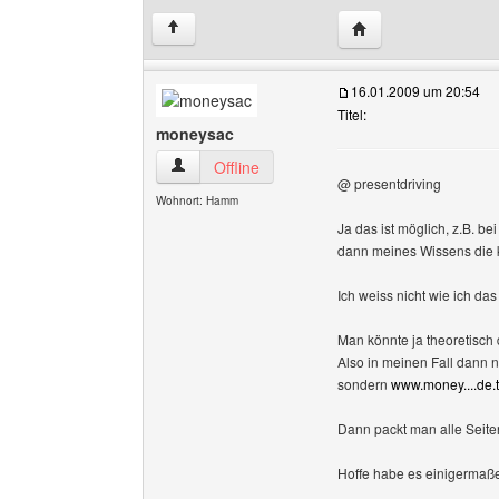
Website dieses Benu
↑
16.01.2009 um 20:54
Titel:
moneysac
moneysac Benutzer-Profile anzeigen
Offline
@ presentdriving
Wohnort: Hamm
Ja das ist möglich, z.B. be
dann meines Wissens die ko
Ich weiss nicht wie ich das
Man könnte ja theoretisch 
Also in meinen Fall dann n
sondern
www.money....de.
Dann packt man alle Seiten
Hoffe habe es einigermaße