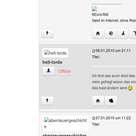
______________
6Euro/Std
Geld im Internet, ohne R
Website dieses Ben
↑
06.01.2010 um 21:11
Titel:
hell-lords
hell-lords Benutzer-Profile anzeigen
Offline
ich find das auch doof das
viele gefragt wieso das nic
das bald ändern wird
Website dieses Benut
↑
07.01.2010 um 11:22
Titel:
abenteuergeschichte