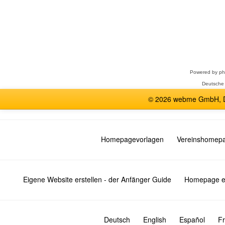
Forum
auswählen
Powered by
p
Deutsche
© 2026 webme GmbH, De
Homepagevorlagen
Vereinshomep
Eigene Website erstellen - der Anfänger Guide
Homepage er
Deutsch
English
Español
Fr