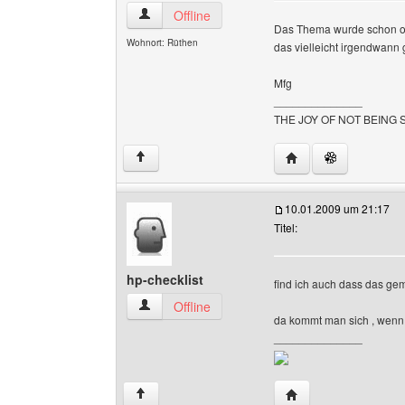
ig444 Benutzer-Profile anzeigen
Offline
Das Thema wurde schon oft
Wohnort: Rüthen
das vielleicht irgendwann
Mfg
______________
THE JOY OF NOT BEING
Website dieses Benu
↑
10.01.2009 um 21:17
Titel:
hp-checklist
find ich auch dass das gem
hp-checklist Benutzer-Profile anzeigen
Offline
da kommt man sich , wenn m
______________
Website dieses Benu
↑