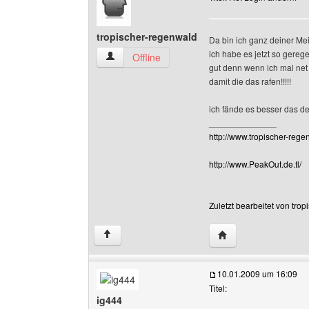
tropischer-regenwald
Da bin ich ganz deiner Meinun
ich habe es jetzt so gerege
tropischer-regenwald Benutzer-Profile anzeige
Offline
gut denn wenn ich mal net
damit die das rafen!!!!!
ich fände es besser das de
______________
http://www.tropischer-regen
http://www.PeakOut.de.tl/
Zuletzt bearbeitet von tro
Website dieses Benu
↑
10.01.2009 um 16:09
Titel:
ig444