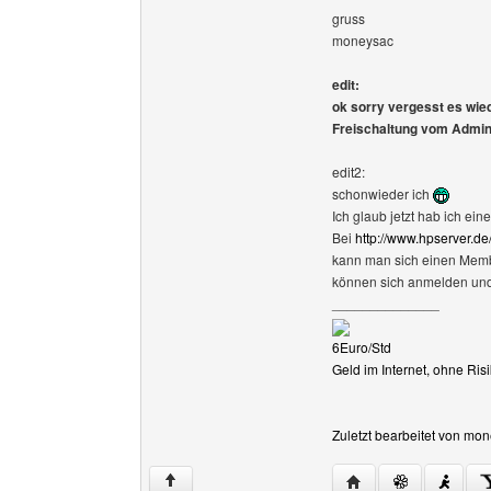
gruss
moneysac
edit:
ok sorry vergesst es wied
Freischaltung vom Admin
edit2:
schonwieder ich
Ich glaub jetzt hab ich ei
Bei
http://www.hpserver.de
kann man sich einen Membe
können sich anmelden und s
______________
6Euro/Std
Geld im Internet, ohne R
Zuletzt bearbeitet von mo
Website dieses Ben
↑