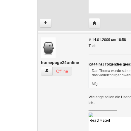
Website dieses Benu
↑
14.01.2009 um 18:58
Titel:
homepage24online
ig444 hat Folgendes gesc
homepage24online Benutzer-Profile anzeigen
Offline
Das Thema wurde schon o
das vielleicht irgendwa
Mfg
Wielange sollen die User 
ich..
______________