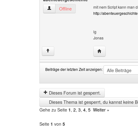
mit nem Script kann man da
abenteuergeschichte Benutzer-Profile anzeige
Offline
http://abenteuergeschicht
lg
Jonas
Website dieses Benu
↑
Beiträge der letzten Zeit anzeigen:
Beiträge
Order
der
by
letzten
Dieses Forum ist gesperrt.
Zeit
Dieses Thema ist gesperrt, du kannst keine B
anzeigen
Gehe zu Seite
1
,
2
,
3
,
4
,
5
Weiter »
Seite
1
von
5