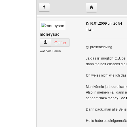
Website dieses Benu
↑
16.01.2009 um 20:54
Titel:
moneysac
moneysac Benutzer-Profile anzeigen
Offline
@ presentdriving
Wohnort: Hamm
Ja das ist möglich, z.B. be
dann meines Wissens die ko
Ich weiss nicht wie ich das
Man könnte ja theoretisch 
Also in meinen Fall dann n
sondern
www.money....de.
Dann packt man alle Seiten
Hoffe habe es einigermaße