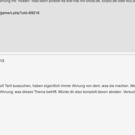
rung mit "hosten" hast dann probier es erst mal mit ohost.de, funpic.de oder kilu.
de/game/c.php?uid=69216
 Benutzers besuchen: award4us
:13
Profi Tarif aussuchen, haben eigentlich immer Ahnung von dem, was sie machen. We
l Ahnung, was dieses Thema betrifft. Würde dir also komplett davon abraten. Versuch
 Benutzers besuchen: andybabe27