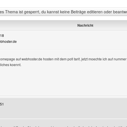
s Thema ist gesperrt, du kannst keine Beiträge editieren oder beantw
Nachricht
:18
ebhoster.de
mepage auf webhoster.de hosten mit dem pofi tarif, jetzt moechte ich auf nummer 
liches koennt.
 Benutzers besuchen: wdys
:51