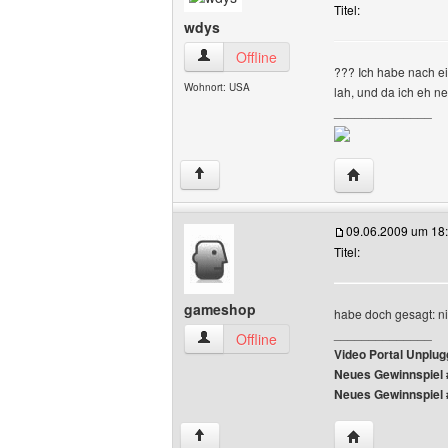
Titel:
wdys
wdys Benutzer-Profile anzeigen
Offline
??? Ich habe nach ei
Wohnort: USA
lah, und da ich eh n
______________
Website dieses
↑
09.06.2009 um 18
Titel:
gameshop
habe doch gesagt: ni
______________
gameshop Benutzer-Profile anzeigen
Offline
Video Portal Unplu
Neues Gewinnspiel 
Neues Gewinnspiel 
Website dieses
↑