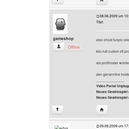
08.06.2009 um 10
Titel:
gameshop
also ohost funpic ode
gameshop Benutzer-Profile anzeigen
Offline
kilu hat zudem oft p
als profihoster würd
den genanntne hoster
______________
Video Portal Unplu
Neues Gewinnspiel 
Neues Gewinnspiel 
Website dieses
↑
09.06.2009 um 17