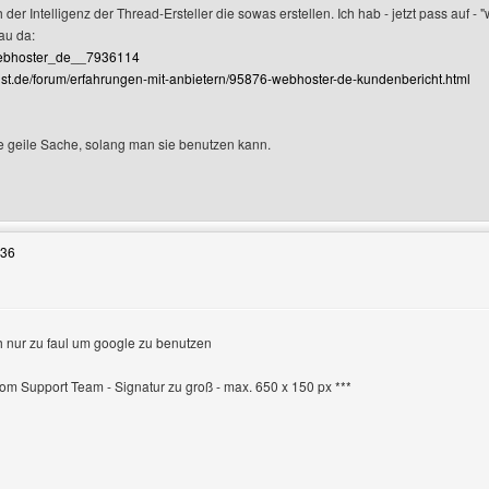
der Intelligenz der Thread-Ersteller die sowas erstellen. Ich hab - jetzt pass auf -
au da:
zeigen
/webhoster_de__7936114
list.de/forum/erfahrungen-mit-anbietern/95876-webhoster-de-kundenbericht.html
e geile Sache, solang man sie benutzen kann.
Benutzers besuchen: blutsegelbukaniere
:36
h nur zu faul um google zu benutzen
en
 vom Support Team - Signatur zu groß - max. 650 x 150 px ***
 Benutzers besuchen: doomphoenixx