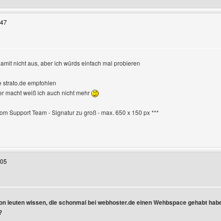
:47
damit nicht aus, aber ich würds einfach mal probieren
en
e strato.de empfohlen
er macht weiß ich auch nicht mehr
 vom Support Team - Signatur zu groß - max. 650 x 150 px ***
 Benutzers besuchen: doomphoenixx
:05
on leuten wissen, die schonmal bei webhoster.de einen Wehbspace gehabt h
?