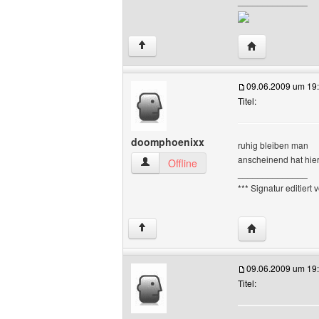
______________
Website dieses
↑
09.06.2009 um 19
Titel:
doomphoenixx
ruhig bleiben man
anscheinend hat hier
doomphoenixx Benutzer-Profile anzeig
Offline
______________
*** Signatur editiert
Website dieses
↑
09.06.2009 um 19
Titel: