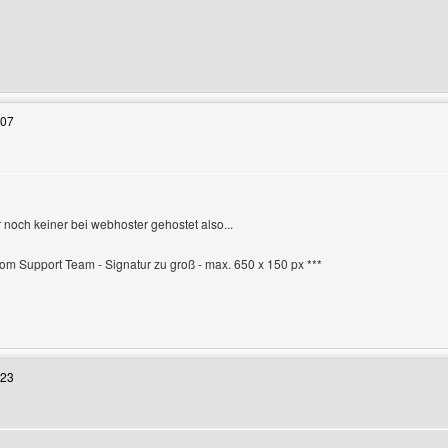
 Benutzers besuchen: wdys
:07
 noch keiner bei webhoster gehostet also...
en
 vom Support Team - Signatur zu groß - max. 650 x 150 px ***
 Benutzers besuchen: doomphoenixx
:23