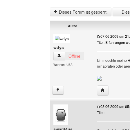
Dieses Forum ist gesperrt.
Diese
Autor
07.06.2009 um 21
Titel: Erfahrungen w
wdys
wdys Benutzer-Profile anzeigen
Offline
Ich moechte meine Ho
Wohnort: USA
mir abraten oder aen
______________
Website dieses
↑
08.06.2009 um 05
Titel:
award4us