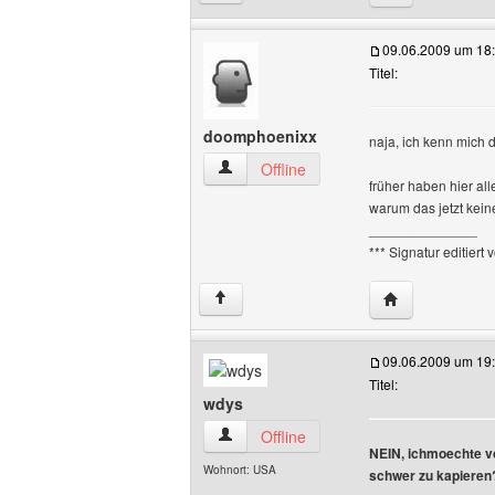
09.06.2009 um 18
Titel:
doomphoenixx
naja, ich kenn mich 
doomphoenixx Benutzer-Profile anzeig
Offline
früher haben hier all
warum das jetzt kein
______________
*** Signatur editiert
Website dieses
↑
09.06.2009 um 19
Titel:
wdys
wdys Benutzer-Profile anzeigen
Offline
NEIN, ichmoechte v
Wohnort: USA
schwer zu kapieren