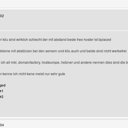
:02
r kilu sind wirklich schlecht der mit abstand beste free hoster ist bplaced
robleme mit abstürzen bei den servern und kilu auch und beide sind nicht werbefrei
e ich all-inkl, domainfactory, hosteurope, hetzner und andere nennen dies sind die 
 kenne ich nicht kene meist nur sehr gute
gged
#1
#2
 Benutzers besuchen: gameshop
:04