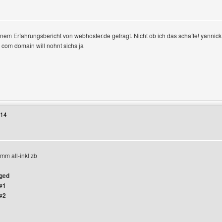
nem Erfahrungsbericht von webhoster.de gefragt. Nicht ob ich das schaffe! yannick1
e com domain will nohnt sichs ja
 Benutzers besuchen: wdys
:14
mm all-inkl zb
gged
#1
#2
 Benutzers besuchen: gameshop