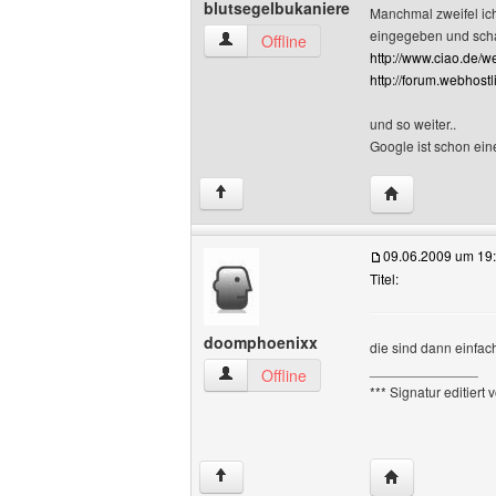
blutsegelbukaniere
Manchmal zweifel ich 
eingegeben und sch
blutsegelbukaniere Benutzer-Profile an
Offline
http://www.ciao.de
http://forum.webhost
und so weiter..
Google ist schon ein
Website dieses 
↑
09.06.2009 um 19
Titel:
doomphoenixx
die sind dann einfac
______________
doomphoenixx Benutzer-Profile anzeig
Offline
*** Signatur editiert
Website dieses
↑