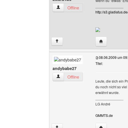
Wenn du "etwas" Erfah
______________
award4us Benutzer-Profile anzeigen
Offline
http://s3.gladiatus.
Website dieses
↑
08.06.2009 um 09
Titel:
andybabe27
andybabe27 Benutzer-Profile anzeigen
Offline
Leute, die sich ein 
du noch nicht so vie
erwähnt wurde.
______________
LG André
GMMTS.de
Website dieses
↑