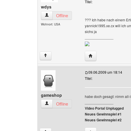
Titel:
wdys
wdys Benutzer-Profile anzeigen
Offline
??? Ich habe nach einem Erfa
Wohnort: USA
yannick1995.xe.cx will ich u
sichs ja
______________
Website dieses Benutz
↑
09.06.2009 um 18:14
Titel:
gameshop
habe doch gesagt: nimm all-i
______________
gameshop Benutzer-Profile anzeigen
Offline
Video Portal Unplugged
Neues Gewinnspiel #1
Neues Gewinnspiel #2