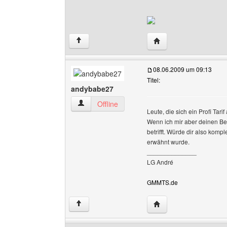
Website dieses Benut
↑
08.06.2009 um 09:13
Titel:
andybabe27
andybabe27 Benutzer-Profile anzeigen
Offline
Leute, die sich ein Profi Ta
Wenn ich mir aber deinen Be
betrifft. Würde dir also komp
erwähnt wurde.
______________
LG André
GMMTS.de
Website dieses Benut
↑