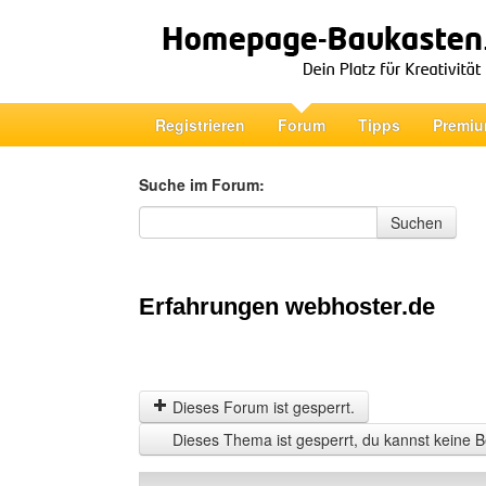
Registrieren
Forum
Tipps
Premiu
Suche im Forum:
Suche im Forum
Suchen
Erfahrungen webhoster.de
Dieses Forum ist gesperrt.
Dieses Thema ist gesperrt, du kannst keine B