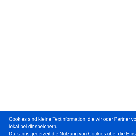
Cookies sind kleine Textinformation, die wir oder Partner 
lokal bei dir speichern.
Du kannst jederzeit die Nutzung von Cookies über die Ein