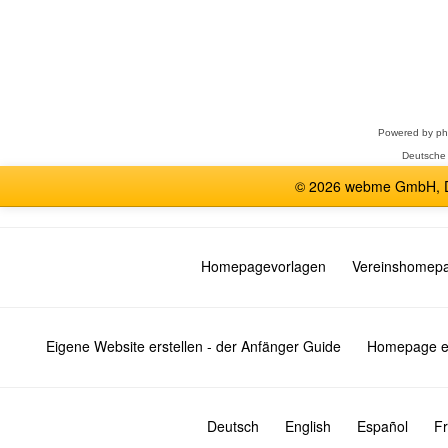
Forum
auswählen
Powered by
p
Deutsche
© 2026 webme GmbH, De
Homepagevorlagen
Vereinshomep
Eigene Website erstellen - der Anfänger Guide
Homepage er
Deutsch
English
Español
Fr