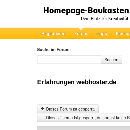
Registrieren
Forum
Tipps
Premiu
Suche im Forum:
Suche im Forum
Suchen
Erfahrungen webhoster.de
Dieses Forum ist gesperrt.
Dieses Thema ist gesperrt, du kannst keine B