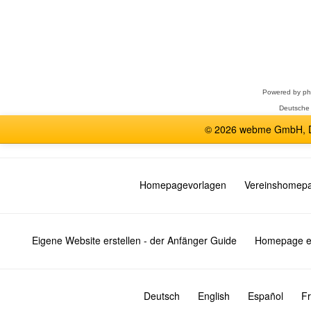
Forum
auswählen
Powered by
p
Deutsche
© 2026 webme GmbH, De
Homepagevorlagen
Vereinshomep
Eigene Website erstellen - der Anfänger Guide
Homepage er
Deutsch
English
Español
Fr