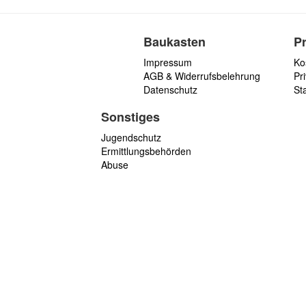
Baukasten
P
Impressum
Ko
AGB & Widerrufsbelehrung
Pri
Datenschutz
St
Sonstiges
Jugendschutz
Ermittlungsbehörden
Abuse