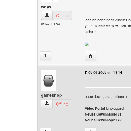
Titel:
wdys
wdys Benutzer-Profile anzeigen
Offline
??? Ich habe nach einem Erfa
Wohnort: USA
yannick1995.xe.cx will ich u
sichs ja
______________
Website dieses Benutz
↑
09.06.2009 um 18:14
Titel:
gameshop
habe doch gesagt: nimm all-i
______________
gameshop Benutzer-Profile anzeigen
Offline
Video Portal Unplugged
Neues Gewinnspiel #1
Neues Gewinnspiel #2