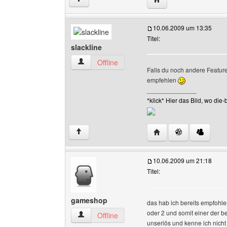
10.06.2009 um 13:35
Titel:
slackline
slackline Benutzer-Profile anzeigen
Offline
Falls du noch andere Features
empfehlen
______________
*klick* Hier das Bild, wo d
Website dieses Benutze
↑
10.06.2009 um 21:18
Titel:
gameshop
das hab ich bereits empfohlen
oder 2 und somit einer der 
gameshop Benutzer-Profile anzeigen
Offline
unseriös und kenne ich nicht