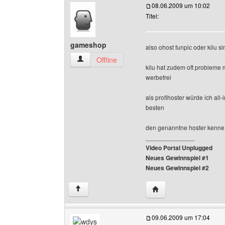
08.06.2009 um 10:02
Titel:
gameshop
also ohost funpic oder kilu si
gameshop Benutzer-Profile anzeigen
Offline
kilu hat zudem oft probleme 
werbefrei
als profihoster würde ich all
besten
den genanntne hoster kenne i
______________
Video Portal Unplugged
Neues Gewinnspiel #1
Neues Gewinnspiel #2
Website dieses Benut
↑
09.06.2009 um 17:04