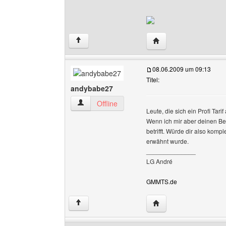
Website dieses Benut
↑
08.06.2009 um 09:13
Titel:
andybabe27
andybabe27 Benutzer-Profile anzeigen
Offline
Leute, die sich ein Profi Ta
Wenn ich mir aber deinen Be
betrifft. Würde dir also komp
erwähnt wurde.
______________
LG André
GMMTS.de
Website dieses Benut
↑