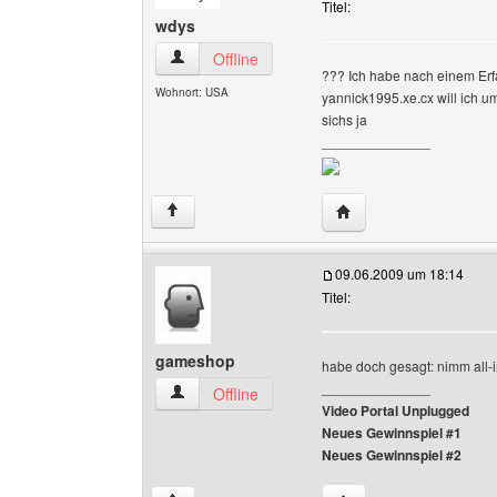
Titel:
wdys
wdys Benutzer-Profile anzeigen
Offline
??? Ich habe nach einem Erfa
Wohnort: USA
yannick1995.xe.cx will ich u
sichs ja
______________
Website dieses Benutz
↑
09.06.2009 um 18:14
Titel:
gameshop
habe doch gesagt: nimm all-i
______________
gameshop Benutzer-Profile anzeigen
Offline
Video Portal Unplugged
Neues Gewinnspiel #1
Neues Gewinnspiel #2