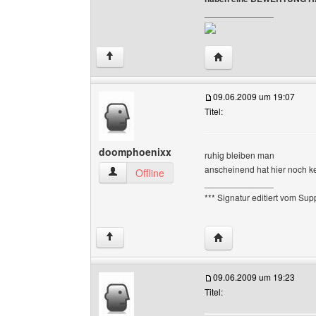
______________
Website dieses Benutz
↑
09.06.2009 um 19:07
Titel:
doomphoenixx
ruhig bleiben man
anscheinend hat hier noch ke
doomphoenixx Benutzer-Profile anzeigen
Offline
______________
*** Signatur editiert vom Sup
Website dieses Benut
↑
09.06.2009 um 19:23
Titel: