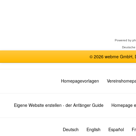
Forum
auswählen
Powered by
p
Deutsche
© 2026 webme GmbH, De
Homepagevorlagen
Vereinshomep
Eigene Website erstellen - der Anfänger Guide
Homepage er
Deutsch
English
Español
Fr