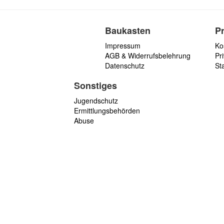
Baukasten
P
Impressum
Ko
AGB & Widerrufsbelehrung
Pri
Datenschutz
St
Sonstiges
Jugendschutz
Ermittlungsbehörden
Abuse