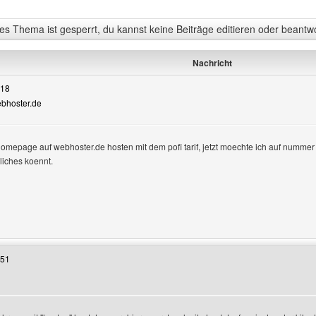
s Thema ist gesperrt, du kannst keine Beiträge editieren oder beantw
Nachricht
:18
ebhoster.de
mepage auf webhoster.de hosten mit dem pofi tarif, jetzt moechte ich auf nummer 
liches koennt.
 Benutzers besuchen: wdys
:51