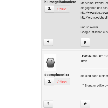
blutsegelbukaniere
Manchmal zweifel ich 
eingegeben und sch
blutsegelbukaniere Benutzer-Profile an
Offline
http://www.ciao.de
http://forum.webhost
und so weiter..
Google ist schon ein
Website dieses 
↑
09.06.2009 um 19
Titel:
doomphoenixx
die sind dann einfac
______________
doomphoenixx Benutzer-Profile anzeig
Offline
*** Signatur editiert
Website dieses
↑