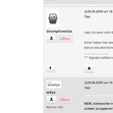
09.06.2009 um 18
Titel:
doomphoenixx
naja, ich kenn mich 
doomphoenixx Benutzer-Profile anzeig
Offline
früher haben hier all
warum das jetzt kein
______________
*** Signatur editiert
Website dieses
↑
09.06.2009 um 19
Titel:
wdys
wdys Benutzer-Profile anzeigen
Offline
NEIN, ichmoechte v
Wohnort: USA
schwer zu kapieren