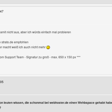
:47
damit nicht aus, aber ich würds einfach mal probieren
en
e strato.de empfohlen
er macht weiß ich auch nicht mehr
 vom Support Team - Signatur zu groß - max. 650 x 150 px ***
 Benutzers besuchen: doomphoenixx
:05
on leuten wissen, die schonmal bei webhoster.de einen Wehbspace gehabt h
?