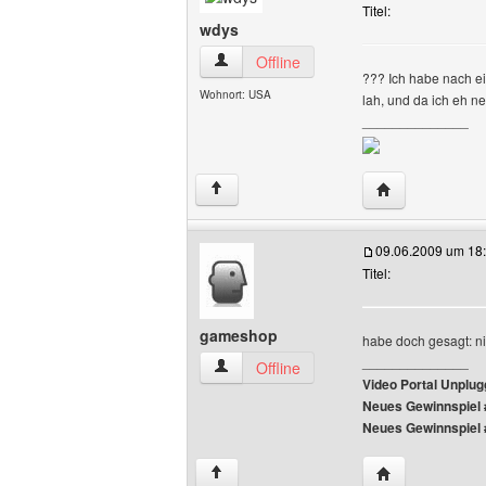
Titel:
wdys
wdys Benutzer-Profile anzeigen
Offline
??? Ich habe nach ei
Wohnort: USA
lah, und da ich eh n
______________
Website dieses
↑
09.06.2009 um 18
Titel:
gameshop
habe doch gesagt: ni
______________
gameshop Benutzer-Profile anzeigen
Offline
Video Portal Unplu
Neues Gewinnspiel 
Neues Gewinnspiel 
Website dieses
↑