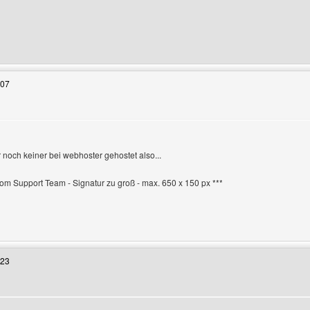
 Benutzers besuchen: wdys
:07
 noch keiner bei webhoster gehostet also...
en
 vom Support Team - Signatur zu groß - max. 650 x 150 px ***
 Benutzers besuchen: doomphoenixx
:23