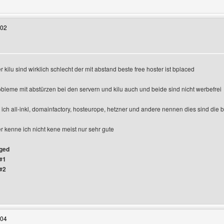
:02
r kilu sind wirklich schlecht der mit abstand beste free hoster ist bplaced
robleme mit abstürzen bei den servern und kilu auch und beide sind nicht werbefrei
e ich all-inkl, domainfactory, hosteurope, hetzner und andere nennen dies sind die 
 kenne ich nicht kene meist nur sehr gute
gged
#1
#2
 Benutzers besuchen: gameshop
:04