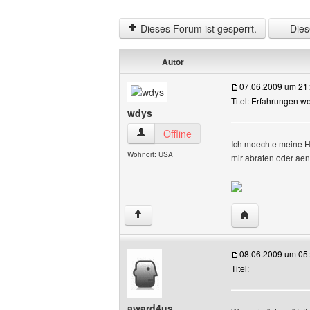
Dieses Forum ist gesperrt.
Diese
Autor
07.06.2009 um 21
Titel: Erfahrungen w
wdys
wdys Benutzer-Profile anzeigen
Offline
Ich moechte meine Ho
Wohnort: USA
mir abraten oder aen
______________
Website dieses
↑
08.06.2009 um 05
Titel:
award4us