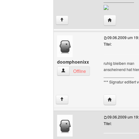
______________
Website dieses
↑
09.06.2009 um 19
Titel:
doomphoenixx
ruhig bleiben man
anscheinend hat hier
doomphoenixx Benutzer-Profile anzeig
Offline
______________
*** Signatur editiert
Website dieses
↑
09.06.2009 um 19
Titel: