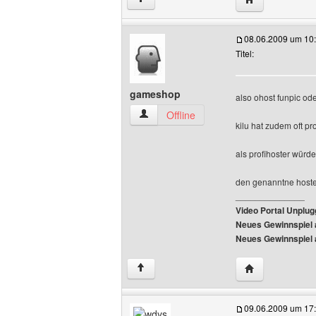
08.06.2009 um 10
Titel:
gameshop
also ohost funpic ode
gameshop Benutzer-Profile anzeigen
Offline
kilu hat zudem oft p
als profihoster würd
den genanntne hoster
______________
Video Portal Unplu
Neues Gewinnspiel 
Neues Gewinnspiel 
Website dieses
↑
09.06.2009 um 17