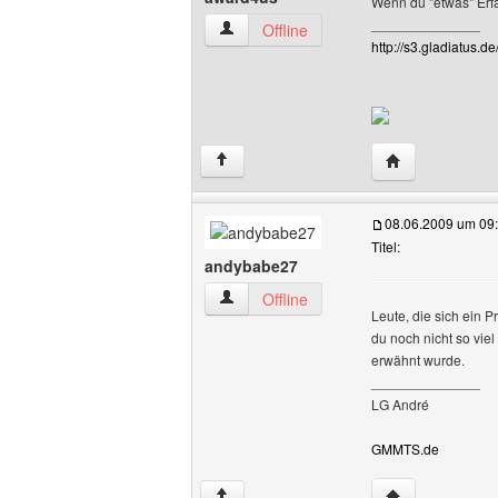
Wenn du "etwas" Erfah
______________
award4us Benutzer-Profile anzeigen
Offline
http://s3.gladiatus.
Website dieses
↑
08.06.2009 um 09
Titel:
andybabe27
andybabe27 Benutzer-Profile anzeigen
Offline
Leute, die sich ein 
du noch nicht so vie
erwähnt wurde.
______________
LG André
GMMTS.de
Website dieses
↑