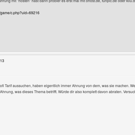
rung mit "hosten" hast dann probier es erst mal mit ohost.de, funpic.de oder kilu.
de/game/c.php?uid=69216
 Benutzers besuchen: award4us
:13
Profi Tarif aussuchen, haben eigentlich immer Ahnung von dem, was sie machen. We
l Ahnung, was dieses Thema betrifft. Würde dir also komplett davon abraten. Versuch
 Benutzers besuchen: andybabe27