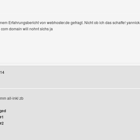
nem Erfahrungsbericht von webhoster.de gefragt. Nicht ob ich das schaffe! yannick1
e com domain will nohnt sichs ja
 Benutzers besuchen: wdys
:14
mm all-inkl zb
gged
#1
#2
 Benutzers besuchen: gameshop