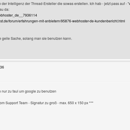
der Intelligenz der Thread-Ersteller die sowas erstellen. Ich hab - jetzt pass auf -
au da:
zeigen
/webhoster_de__7936114
list.de/forum/erfahrungen-mit-anbietern/95876-webhoster-de-kundenbericht.html
e geile Sache, solang man sie benutzen kann.
Benutzers besuchen: blutsegelbukaniere
:36
h nur zu faul um google zu benutzen
en
 vom Support Team - Signatur zu groß - max. 650 x 150 px ***
 Benutzers besuchen: doomphoenixx