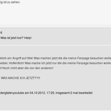
lg ist zu sehen.
Benutzers besuchen: kuermreuth
16
as ist jetzt los!? Help!
ecklich ein Angriff auf Hbk! Was machen jetzt die die meine Fanpage besuchen woll
eigen
elber. Hoffentlich! Was mache ich jetzt nur die die meine Fanpage besuchen woll
t Noch nicht aber die von den anderen!
 WAS MACHE ICH JETZT??!!!
n dergtafanyoutube am 04.10.2012, 17:20, insgesamt 2-mal bearbeitet
Benutzers besuchen: dergtafanyoutube