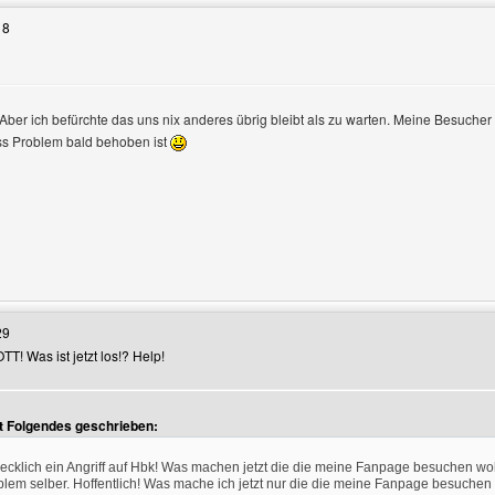
18
h. Aber ich befürchte das uns nix anderes übrig bleibt als zu warten. Meine Besuche
ass Problem bald behoben ist
ofile anzeigen
Benutzers besuchen: internet-macht-weihnachten
29
T! Was ist jetzt los!? Help!
t Folgendes geschrieben:
hrecklich ein Angriff auf Hbk! Was machen jetzt die die meine Fanpage besuchen wo
ofile anzeigen
lem selber. Hoffentlich! Was mache ich jetzt nur die die meine Fanpage besuchen