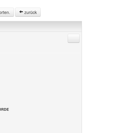
orten.
zurück
Antworten mit Zitat
WURDE