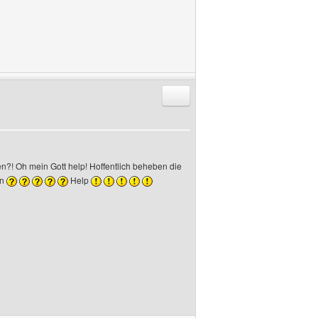
Antworten mit Zitat
en?! Oh mein Gott help! Hoffentlich beheben die
en
Help