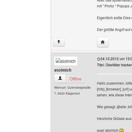
mit " Prollo " Popups 
Eigentlich sollte Die
Der größte Angrif auf
Website dieses 
↑
04.10.2012 um 13:
Titel: Übeltäter track
stolmich
stolmich Benutzer-Profile anzeigen
Offline
Hallo zusammen, bitte
Wohnort: Gutenbergstraße
[hits], [browser], [ur
7, 9020 Klagenfurt
sehen, wie diese Int
Wie gesagt, @alle, bi
Herzliche Grüsse aus 
euer stolmich