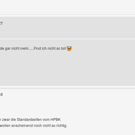
Benutzers besuchen: crew-2010
27
 gar nicht mehr......Find ich nicht so toll
eigen
Benutzers besuchen: monarchenhuegel
40
en zwar die Standardseiten vom HPBK
wollen anscheinend noch nicht so richtig.