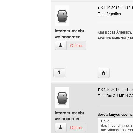
04.10.2012 um 16:
Titel: Ärgerlich
internet-macht-
Klar ist das Ärgerlic
weihnachten
Aber ich hoffe das,d
internet-macht-weihnachten Benutzer-Pr
Offline
Website dieses 
↑
04.10.2012 um 16:
Titel: Re: OH MEIN GOT
internet-macht-
dergtafanyoutube ha
weihnachten
Hallo,
das finde ich ja sc
internet-macht-weihnachten Benutzer-Pr
Offline
die Admins das Prob