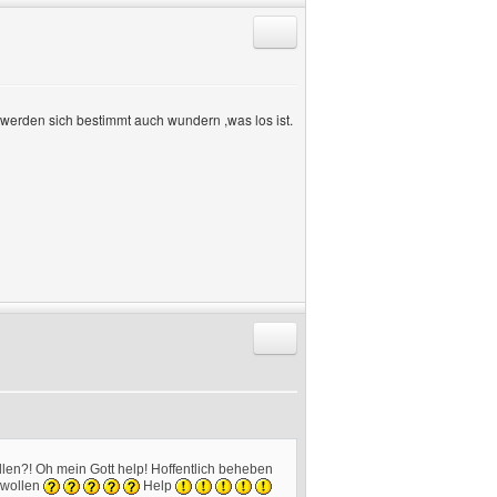
Antworten mit Zitat
r werden sich bestimmt auch wundern ,was los ist.
Antworten mit Zitat
llen?! Oh mein Gott help! Hoffentlich beheben
 wollen
Help