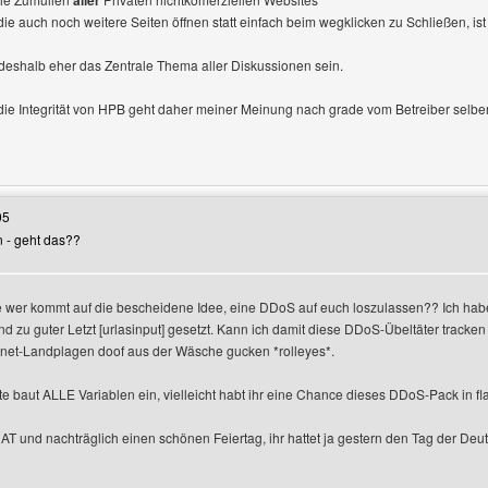
aller
,die auch noch weitere Seiten öffnen statt einfach beim wegklicken zu Schließen, is
s deshalb eher das Zentrale Thema aller Diskussionen sein.
 die Integrität von HPB geht daher meiner Meinung nach grade vom Betreiber selbe
Benutzers besuchen: gaestewohnung-berlin
05
en - geht das??
 wer kommt auf die bescheidene Idee, eine DDoS auf euch loszulassen?? Ich habe au
l] und zu guter Letzt [urlasinput] gesetzt. Kann ich damit diese DDoS-Übeltäter trac
ernet-Landplagen doof aus der Wäsche gucken *rolleyes*.
tte baut ALLE Variablen ein, vielleicht habt ihr eine Chance dieses DDoS-Pack in fl
AT und nachträglich einen schönen Feiertag, ihr hattet ja gestern den Tag der Deut