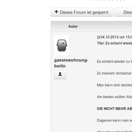
Dieses Forum ist gesperrt.
Diese
Autor
04.10.2012 um 13:
Titel: Es scheint wie
gaestewohnung-
Es scheint wieder zu f
berlin
Zu meinem Vorredner 
gaestewohnung-berlin Benutzer-Profile
Man kann sich darüber e
Am besten sollten All
DIE NICHT MEHR 
Dagenen kann man so 
Aber das systematis