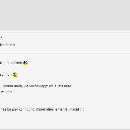
Benutzers besuchen: stolmich
22
eile haben
uft noch nüscht.
schnell.
 Geduld üben, vielleicht klappt es ja im Laufe
 wieder.
r es besser könnt und immer alles fehlerfrei macht ! ! !
Benutzers besuchen: kuermreuth