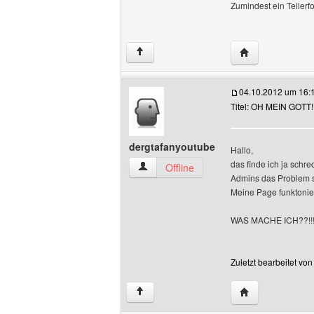
Zumindest ein Teilerfo
Website dieses 
↑
04.10.2012 um 16:
Titel: OH MEIN GOTT! W
dergtafanyoutube
Hallo,
das finde ich ja schr
dergtafanyoutube Benutzer-Profile anz
Offline
Admins das Problem s
Meine Page funktonier
WAS MACHE ICH??!!!
Zuletzt bearbeitet vo
Website dieses 
↑