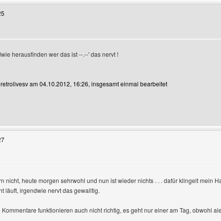
25
ie herausfinden wer das ist --.--' das nervt !
n retrolivesv am 04.10.2012, 16:26, insgesamt einmal bearbeitet
enutzers besuchen: retrolivesv
27
ern nicht, heute morgen sehrwohl und nun ist wieder nichts . . . dafür klingelt mei
 läuft, irgendwie nervt das gewalltig.
 Kommentare funktionieren auch nicht richtig, es geht nur einer am Tag, obwohl al