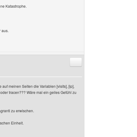
t ne Katastrophe.
r aus.
Antworten mit Zitat
f meinen Seiten die Variablen [visits], [ip],
ken oder tracen??? Wäre mal ein geiles Gefühl zu
agranti zu erwischen.
schen Einheit.