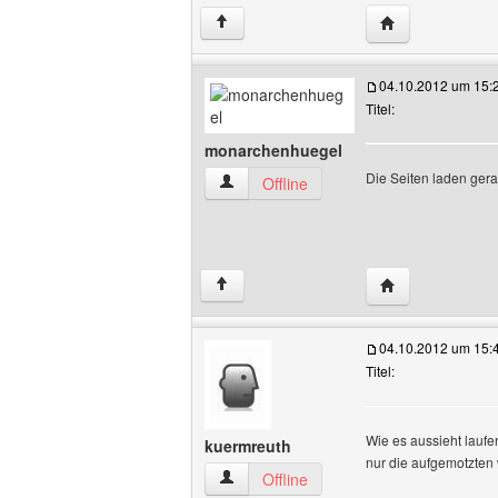
Website dieses 
↑
04.10.2012 um 15:
Titel:
monarchenhuegel
Die Seiten laden gerade
monarchenhuegel Benutzer-Profile anz
Offline
Website dieses 
↑
04.10.2012 um 15:
Titel:
Wie es aussieht lauf
kuermreuth
nur die aufgemotzten 
kuermreuth Benutzer-Profile anzeigen
Offline