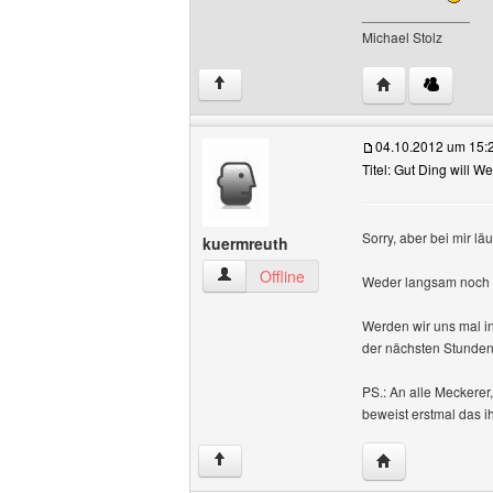
______________
Michael Stolz
Website dieses 
↑
04.10.2012 um 15:
Titel: Gut Ding will W
Sorry, aber bei mir lä
kuermreuth
kuermreuth Benutzer-Profile anzeigen
Offline
Weder langsam noch 
Werden wir uns mal in
der nächsten Stunden
PS.: An alle Meckerer,
beweist erstmal das ih
Website dieses 
↑