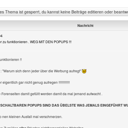
s Thema ist gesperrt, du kannst keine Beiträge editieren oder beantw
Nachricht
04
der zu funktionieren . WEG MIT DEN POPUPS !!!
unktionieren !!
: "Warum sich denn jeder über die Werbung aufregt"
 anzeigen
igentlich gar nicht genug aufregen !!!!!!!!!!!!!
e Forenseiten damit gefüllt werden damit da mal jemand aufwacht .
ABSCHALTBAREN POPUPS SIND DAS ÜBELSTE WAS JEMALS EINGEFÜHRT 
nen kleinen Ausfall mal verschmerzen.
che Zumüllen
Privaten nichtkomerziellen Websites