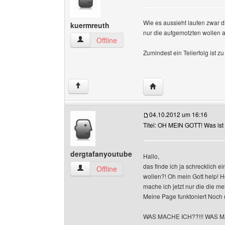
Wie es aussieht laufen zwar 
kuermreuth
nur die aufgemotzten wollen a
kuermreuth Benutzer-Profile anzeigen
Offline
Zumindest ein Teilerfolg ist z
Website dieses Benutz
↑
04.10.2012 um 16:16
Titel: OH MEIN GOTT! Was ist j
dergtafanyoutube
Hallo,
das finde ich ja schrecklich 
dergtafanyoutube Benutzer-Profile anzeigen
Offline
wollen?! Oh mein Gott help! H
mache ich jetzt nur die die 
Meine Page funktoniert Noch 
WAS MACHE ICH??!!! WAS M