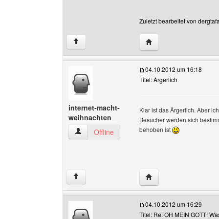
Zuletzt bearbeitet von dergta
Website dieses Benutze
↑
04.10.2012 um 16:18
Titel: Ärgerlich
internet-macht-
Klar ist das Ärgerlich. Aber i
weihnachten
Besucher werden sich bestimm
behoben ist
internet-macht-weihnachten Benutzer-Profile 
Offline
Website dieses Benutze
↑
04.10.2012 um 16:29
Titel: Re: OH MEIN GOTT! Was i