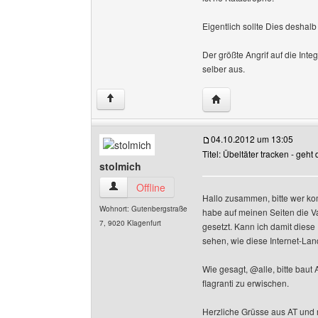
Eigentlich sollte Dies deshal
Der größte Angrif auf die Int
selber aus.
Website dieses Benutz
↑
04.10.2012 um 13:05
Titel: Übeltäter tracken - geht
stolmich
stolmich Benutzer-Profile anzeigen
Offline
Hallo zusammen, bitte wer ko
Wohnort: Gutenbergstraße
habe auf meinen Seiten die Varia
7, 9020 Klagenfurt
gesetzt. Kann ich damit diese
sehen, wie diese Internet-La
Wie gesagt, @alle, bitte baut
flagranti zu erwischen.
Herzliche Grüsse aus AT und n