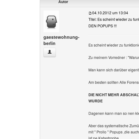
Autor
04.10.2012 um 13:04
Titel: Es scheint wieder zu fu
DEN POPUPS !!!
gaestewohnung-
berlin
Es scheint wieder zu funktioni
gaestewohnung-berlin Benutzer-Profile anzeig
Zu meinem Vorredner : "Warum
Man kann sich darüber eigentlic
Am besten sollten Alle Forens
DIE NICHT MEHR ABSCHAL
WURDE
Dagenen kann man so nen kle
Aber das systematische Zumü
mit " Prollo " Popups ,die auc
ist ne Katastrophe.