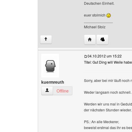
Deutschen Einheit.
euer stolmich
______________
Michael Stolz
Website dieses Benutze
↑
04.10.2012 um 15:22
Titel: Gut Ding will Weile hab
Sorry, aber bei mir läuft noch
kuermreuth
kuermreuth Benutzer-Profile anzeigen
Offline
Weder langsam noch schnell
Werden wir uns mal in Geduld ü
der nächsten Stunden wieder.
PS.: An alle Meckerer,
beweist erstmal das ihr es bess