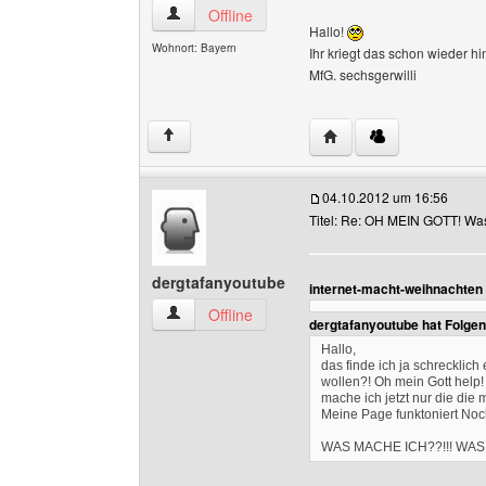
willikampe Benutzer-Profile anzeigen
Offline
Hallo!
Wohnort: Bayern
Ihr kriegt das schon wieder h
MfG. sechsgerwilli
Website dieses Benutze
↑
04.10.2012 um 16:56
Titel: Re: OH MEIN GOTT! Was i
dergtafanyoutube
internet-macht-weihnachten
dergtafanyoutube Benutzer-Profile anzeigen
Offline
dergtafanyoutube hat Folge
Hallo,
das finde ich ja schrecklic
wollen?! Oh mein Gott help!
mache ich jetzt nur die di
Meine Page funktoniert Noc
WAS MACHE ICH??!!! WAS 