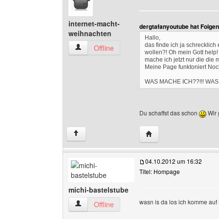
internet-macht-
dergtafanyoutube hat Folge
weihnachten
Hallo,
das finde ich ja schrecklic
internet-macht-weihnachten Benutzer-Profile 
Offline
wollen?! Oh mein Gott help!
mache ich jetzt nur die di
Meine Page funktoniert Noc
WAS MACHE ICH??!!! WAS 
Du schaffst das schon
Wir 
Website dieses Benutze
↑
04.10.2012 um 16:32
Titel: Hompage
michi-bastelstube
wasn is da los ich komme auf
michi-bastelstube Benutzer-Profile anzeigen
Offline