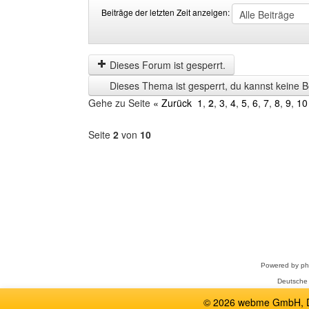
Beiträge der letzten Zeit anzeigen:
Beiträge
Order
der
by
letzten
Dieses Forum ist gesperrt.
Zeit
Dieses Thema ist gesperrt, du kannst keine B
anzeigen
Gehe zu Seite
« Zurück
1
,
2
,
3
,
4
,
5
,
6
,
7
,
8
,
9
,
10
Seite
2
von
10
Forum
auswählen
Powered by
p
Deutsche
© 2026 webme GmbH, De