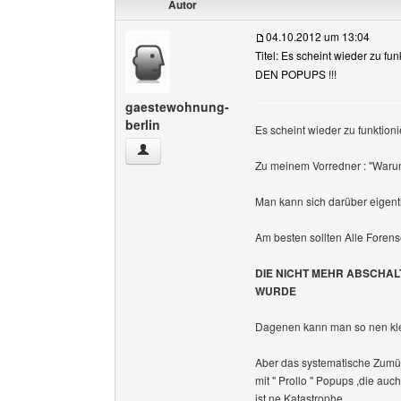
Autor
04.10.2012 um 13:04
Titel: Es scheint wieder zu fu
DEN POPUPS !!!
gaestewohnung-
berlin
Es scheint wieder zu funktioni
gaestewohnung-berlin Benutzer-Profile anzeig
Zu meinem Vorredner : "Warum
Man kann sich darüber eigentlic
Am besten sollten Alle Forens
DIE NICHT MEHR ABSCHAL
WURDE
Dagenen kann man so nen kle
Aber das systematische Zumü
mit " Prollo " Popups ,die auc
ist ne Katastrophe.