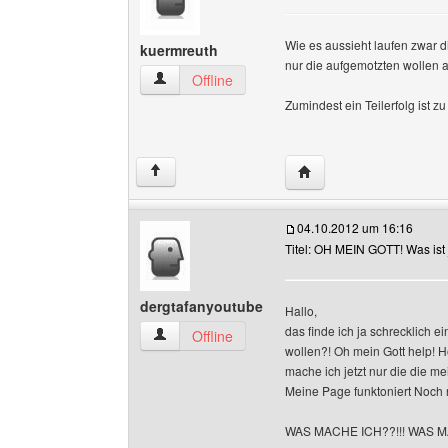
Wie es aussieht laufen zwar 
kuermreuth
nur die aufgemotzten wollen a
kuermreuth Benutzer-Profile anzeigen
Offline
Zumindest ein Teilerfolg ist z
Website dieses Benutz
↑
04.10.2012 um 16:16
Titel: OH MEIN GOTT! Was ist j
dergtafanyoutube
Hallo,
das finde ich ja schrecklich 
dergtafanyoutube Benutzer-Profile anzeigen
Offline
wollen?! Oh mein Gott help! H
mache ich jetzt nur die die 
Meine Page funktoniert Noch 
WAS MACHE ICH??!!! WAS M