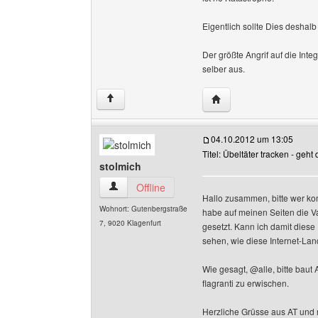
Eigentlich sollte Dies deshal
Der größte Angrif auf die Int
selber aus.
Website dieses Benutz
↑
04.10.2012 um 13:05
Titel: Übeltäter tracken - geht
stolmich
stolmich Benutzer-Profile anzeigen
Offline
Hallo zusammen, bitte wer ko
Wohnort: Gutenbergstraße
habe auf meinen Seiten die Varia
7, 9020 Klagenfurt
gesetzt. Kann ich damit diese
sehen, wie diese Internet-La
Wie gesagt, @alle, bitte baut
flagranti zu erwischen.
Herzliche Grüsse aus AT und n