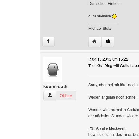
Deutschen Einheit.
euer stolmich
______________
Michael Stolz
Website dieses Benutze
↑
04.10.2012 um 15:22
Titel: Gut Ding will Weile hab
Sorry, aber bei mir läuft noch
kuermreuth
kuermreuth Benutzer-Profile anzeigen
Offline
Weder langsam noch schnell
Werden wir uns mal in Geduld ü
der nächsten Stunden wieder.
PS.: An alle Meckerer,
beweist erstmal das ihr es bess