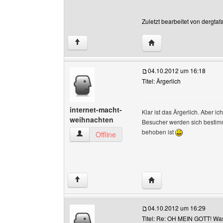
Zuletzt bearbeitet von dergta
Website dieses Benutze
↑
04.10.2012 um 16:18
Titel: Ärgerlich
internet-macht-
Klar ist das Ärgerlich. Aber i
weihnachten
Besucher werden sich bestimm
behoben ist
internet-macht-weihnachten Benutzer-Profile 
Offline
Website dieses Benutze
↑
04.10.2012 um 16:29
Titel: Re: OH MEIN GOTT! Was i