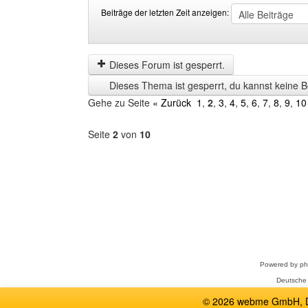
Beiträge der letzten Zeit anzeigen:
Beiträge
Order
der
by
letzten
Dieses Forum ist gesperrt.
Zeit
Dieses Thema ist gesperrt, du kannst keine B
anzeigen
Gehe zu Seite
« Zurück
1
,
2
,
3
,
4
,
5
,
6
,
7
,
8
,
9
,
10
Seite
2
von
10
Forum
auswählen
Powered by
p
Deutsche
© 2026 webme GmbH, De