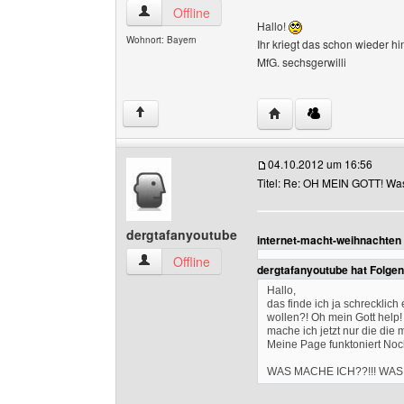
willikampe Benutzer-Profile anzeigen
Offline
Hallo!
Wohnort: Bayern
Ihr kriegt das schon wieder h
MfG. sechsgerwilli
Website dieses Benutze
↑
04.10.2012 um 16:56
Titel: Re: OH MEIN GOTT! Was i
dergtafanyoutube
internet-macht-weihnachten
dergtafanyoutube Benutzer-Profile anzeigen
Offline
dergtafanyoutube hat Folge
Hallo,
das finde ich ja schrecklic
wollen?! Oh mein Gott help!
mache ich jetzt nur die di
Meine Page funktoniert Noc
WAS MACHE ICH??!!! WAS 