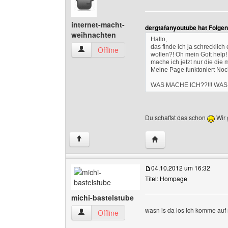
internet-macht-
dergtafanyoutube hat Folge
weihnachten
Hallo,
das finde ich ja schrecklic
internet-macht-weihnachten Benutzer-Profile 
Offline
wollen?! Oh mein Gott help!
mache ich jetzt nur die di
Meine Page funktoniert Noc
WAS MACHE ICH??!!! WAS 
Du schaffst das schon
Wir 
Website dieses Benutze
↑
04.10.2012 um 16:32
Titel: Hompage
michi-bastelstube
wasn is da los ich komme auf
michi-bastelstube Benutzer-Profile anzeigen
Offline