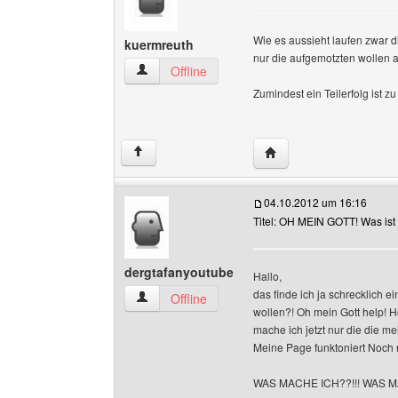
Wie es aussieht laufen zwar 
kuermreuth
nur die aufgemotzten wollen a
kuermreuth Benutzer-Profile anzeigen
Offline
Zumindest ein Teilerfolg ist z
Website dieses Benutz
↑
04.10.2012 um 16:16
Titel: OH MEIN GOTT! Was ist j
dergtafanyoutube
Hallo,
das finde ich ja schrecklich 
dergtafanyoutube Benutzer-Profile anzeigen
Offline
wollen?! Oh mein Gott help! H
mache ich jetzt nur die die 
Meine Page funktoniert Noch 
WAS MACHE ICH??!!! WAS M