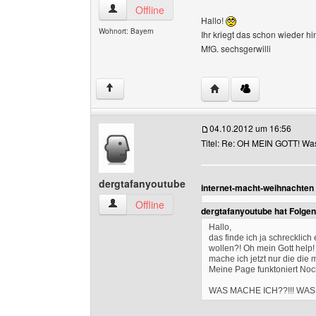
willikampe Benutzer-Profile anzeigen
Offline
Hallo!
Wohnort: Bayern
Ihr kriegt das schon wieder h
MfG. sechsgerwilli
Website dieses Benutze
↑
04.10.2012 um 16:56
Titel: Re: OH MEIN GOTT! Was i
dergtafanyoutube
internet-macht-weihnachten
dergtafanyoutube Benutzer-Profile anzeigen
Offline
dergtafanyoutube hat Folge
Hallo,
das finde ich ja schrecklic
wollen?! Oh mein Gott help!
mache ich jetzt nur die di
Meine Page funktoniert Noc
WAS MACHE ICH??!!! WAS 