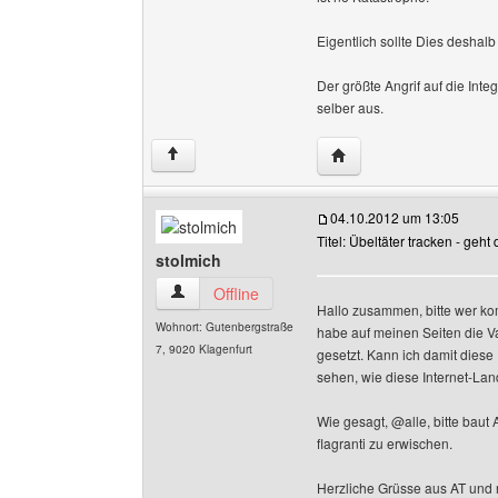
Eigentlich sollte Dies deshal
Der größte Angrif auf die Int
selber aus.
Website dieses Benutz
↑
04.10.2012 um 13:05
Titel: Übeltäter tracken - geht
stolmich
stolmich Benutzer-Profile anzeigen
Offline
Hallo zusammen, bitte wer ko
Wohnort: Gutenbergstraße
habe auf meinen Seiten die Varia
7, 9020 Klagenfurt
gesetzt. Kann ich damit diese
sehen, wie diese Internet-La
Wie gesagt, @alle, bitte baut
flagranti zu erwischen.
Herzliche Grüsse aus AT und n