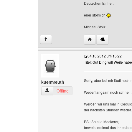
Deutschen Einheit.
euer stolmich
______________
Michael Stolz
Website dieses Benutze
↑
04.10.2012 um 15:22
Titel: Gut Ding will Weile hab
Sorry, aber bei mir läuft noch
kuermreuth
kuermreuth Benutzer-Profile anzeigen
Offline
Weder langsam noch schnell
Werden wir uns mal in Geduld ü
der nächsten Stunden wieder.
PS.: An alle Meckerer,
beweist erstmal das ihr es bess