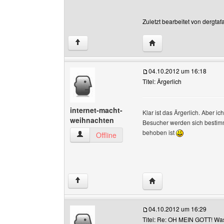
Zuletzt bearbeitet von dergta
Website dieses Benutze
↑
04.10.2012 um 16:18
Titel: Ärgerlich
internet-macht-
Klar ist das Ärgerlich. Aber i
weihnachten
Besucher werden sich bestimm
behoben ist
internet-macht-weihnachten Benutzer-Profile 
Offline
Website dieses Benutze
↑
04.10.2012 um 16:29
Titel: Re: OH MEIN GOTT! Was i