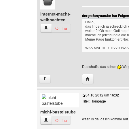
internet-macht-
dergtafanyoutube hat Folge
weihnachten
Hallo,
das finde ich ja schrecklic
internet-macht-weihnachten Benutzer-Profile 
Offline
wollen?! Oh mein Gott help!
mache ich jetzt nur die di
Meine Page funktoniert Noc
WAS MACHE ICH??!!! WAS 
Du schaffst das schon
Wir 
Website dieses Benutze
↑
04.10.2012 um 16:32
Titel: Hompage
michi-bastelstube
wasn is da los ich komme auf
michi-bastelstube Benutzer-Profile anzeigen
Offline