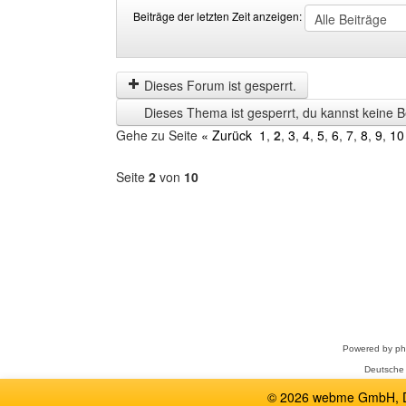
Beiträge der letzten Zeit anzeigen:
Beiträge
Order
der
by
letzten
Dieses Forum ist gesperrt.
Zeit
Dieses Thema ist gesperrt, du kannst keine B
anzeigen
Gehe zu Seite
« Zurück
1
,
2
,
3
,
4
,
5
,
6
,
7
,
8
,
9
,
10
Seite
2
von
10
Forum
auswählen
Powered by
p
Deutsche
© 2026 webme GmbH, De