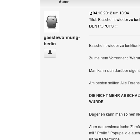
Autor
04.10.2012 um 13:04
Titel: Es scheint wieder zu fu
DEN POPUPS !!!
gaestewohnung-
berlin
Es scheint wieder zu funktioni
gaestewohnung-berlin Benutzer-Profile anzeig
Zu meinem Vorredner : "Warum
Man kann sich darüber eigentlic
Am besten sollten Alle Forens
DIE NICHT MEHR ABSCHAL
WURDE
Dagenen kann man so nen kle
Aber das systematische Zumü
mit " Prollo " Popups ,die auc
ist ne Katastrophe.