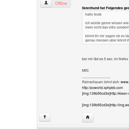
kleen-marcus Benutzer-Profile anzeigen
Offline
listenhund hat Folgendes ge
hallo leute
ich würde gerne wissen wi
mein nicht das intro sondern
könnt ihr mir sagen ob es län
genau messen aber könnt ih
bei mir läd es 5 sec. im firefo
MfG
______________
Reinschauen lohnt sich:
www.
http://pcworld.xphpbb.com
[img:139b95cd3e]http://kleen
[img:139b95cd3e]http://img.w
Website dieses Benutz
↑