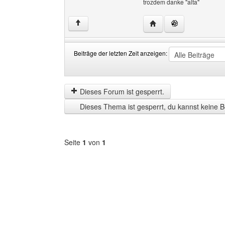
trozdem danke "alta"
Website dieses Benutze
↑
Beiträge der letzten Zeit anzeigen:
Beiträge
Order
der
by
letzten
Dieses Forum ist gesperrt.
Zeit
Dieses Thema ist gesperrt, du kannst keine B
anzeigen
Seite
1
von
1
Forum
auswählen