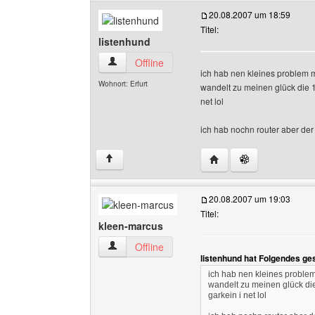
20.08.2007 um 18:59
Titel:
listenhund
listenhund Benutzer-Profile anzeigen
Offline
ich hab nen kleines problem m
Wohnort: Erfurt
wandelt zu meinen glück die 
net lol
ich hab nochn router aber der 
Website dieses Benutze
↑
20.08.2007 um 19:03
Titel:
kleen-marcus
kleen-marcus Benutzer-Profile anzeigen
Offline
listenhund hat Folgendes ge
ich hab nen kleines problem
wandelt zu meinen glück di
garkein i net lol