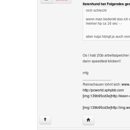
listenhund hat Folgendes ge
nich schlecht
wenn man bedenkt das ich ne
meiner hp ca 16 sec -.-
aber naja hängt ja auch von
Oo i hab 2Gb arbeitsspeicher p
dann speedtest klicken!!
mfg
______________
Reinschauen lohnt sich:
www.
http://pcworld.xphpbb.com
[img:139b95cd3e]http://kleen
[img:139b95cd3e]http://img.w
Website dieses Benutz
↑