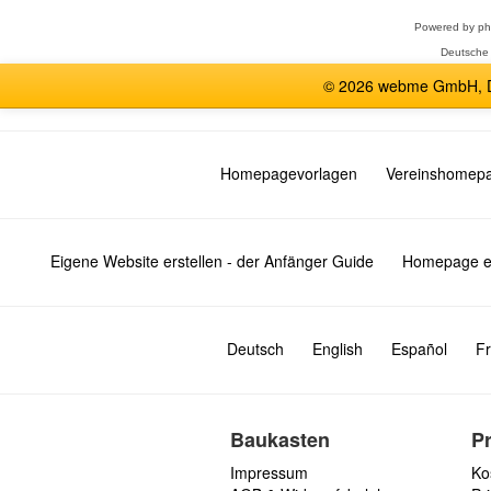
Powered by
p
Deutsche
© 2026 webme GmbH, De
Homepagevorlagen
Vereinshomep
Eigene Website erstellen - der Anfänger Guide
Homepage er
Deutsch
English
Español
Fr
Baukasten
P
Impressum
Ko