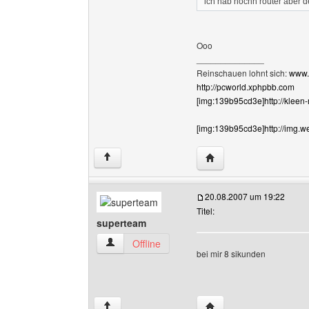
ich hab nochn router aber d
Ooo
______________
Reinschauen lohnt sich:
www.
http://pcworld.xphpbb.com
[img:139b95cd3e]http://kleen
[img:139b95cd3e]http://img.w
Website dieses Benutz
↑
20.08.2007 um 19:22
Titel:
superteam
superteam Benutzer-Profile anzeigen
Offline
bei mir 8 sikunden
Website dieses Benutz
↑