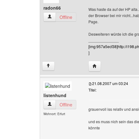
radon66
Was haste da auf der HP alta.
der Browser bei mir nicht...
radon66 Benutzer-Profile anzeigen
Offline
Page.
Desweiteren würde ich die gr
______________
[img:957a5ecf38]http://i198
]
Website dieses Benutz
↑
21.08.2007 um 03:24
Titel:
listenhund
listenhund Benutzer-Profile anzeigen
Offline
grauenvoll iss relativ und an
Wohnort: Erfurt
und es muss nich sein das die
könnte