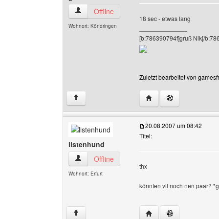
gamesfreaks Benutzer-Profile anzeigen
Offline
18 sec - etwas lang
Wohnort: Köndringen
______________
[b:786390794f]gruß Nik[/b:78
Zuletzt bearbeitet von gamesf
Website dieses Benutz
↑
20.08.2007 um 08:42
Titel:
listenhund
listenhund Benutzer-Profile anzeigen
Offline
thx
Wohnort: Erfurt
könnten vll noch nen paar? *
Website dieses Benutze
↑