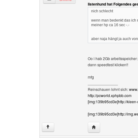
listenhund hat Folgendes ge
nich schlecht
wenn man bedenkt das ich ne
meiner hp ca 16 sec -.-
aber naja hängt ja auch von
Oo i hab 2Gb arbeitsspeicher p
dann speedtest klicken!!
mfg
______________
Reinschauen lohnt sich:
www.
http://pcworld.xphpbb.com
[img:139b95cd3e]http://kleen
[img:139b95cd3e]http://img.w
Website dieses Benutz
↑