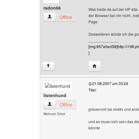
radon66
Was haste da auf der HP alta.
der Browser bei mir nicht...
radon66 Benutzer-Profile anzeigen
Offline
Page.
Desweiteren würde ich die gr
______________
[img:957a5ecf38]http://i198
]
Website dieses Benutz
↑
21.08.2007 um 03:24
Titel:
listenhund
listenhund Benutzer-Profile anzeigen
Offline
grauenvoll iss relativ und an
Wohnort: Erfurt
und es muss nich sein das die
könnte