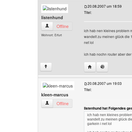
20.08.2007 um 18:59
Titel:
listenhund
listenhund Benutzer-Profile anzeigen
Offline
ich hab nen kleines problem m
Wohnort: Erfurt
wandelt zu meinen glück die 
net lol
ich hab nochn router aber der 
Website dieses Benutze
↑
20.08.2007 um 19:03
Titel:
kleen-marcus
kleen-marcus Benutzer-Profile anzeigen
Offline
listenhund hat Folgendes ge
ich hab nen kleines problem
wandelt zu meinen glück di
garkein i net lol