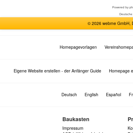
Powered by
p
Deutsche
© 2026 webme GmbH, De
Homepagevorlagen
Vereinshomep
Eigene Website erstellen - der Anfänger Guide
Homepage er
Deutsch
English
Español
Fr
Baukasten
P
Impressum
Ko