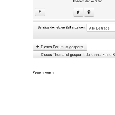
trozdem danke "alta"
Website dieses Benutze
↑
Beiträge der letzten Zeit anzeigen:
Beiträge
Order
der
by
letzten
Dieses Forum ist gesperrt.
Zeit
Dieses Thema ist gesperrt, du kannst keine B
anzeigen
Seite
1
von
1
Forum
auswählen