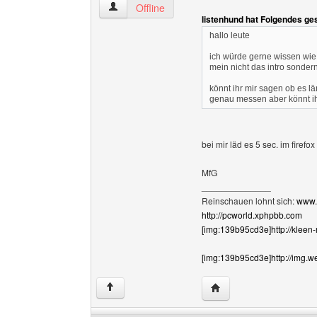
kleen-marcus Benutzer-Profile anzeigen
Offline
listenhund hat Folgendes ge
hallo leute
ich würde gerne wissen wi
mein nicht das intro sondern
könnt ihr mir sagen ob es län
genau messen aber könnt ih
bei mir läd es 5 sec. im firefo
MfG
______________
Reinschauen lohnt sich:
www.
http://pcworld.xphpbb.com
[img:139b95cd3e]http://kleen
[img:139b95cd3e]http://img.w
Website dieses Benutz
↑