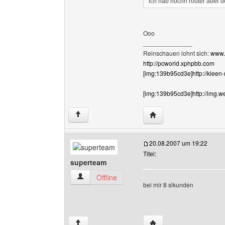
ich hab nochn router aber d
Ooo
______________
Reinschauen lohnt sich:
www.
http://pcworld.xphpbb.com
[img:139b95cd3e]http://kleen
[img:139b95cd3e]http://img.w
Website dieses Benutz
↑
20.08.2007 um 19:22
Titel:
superteam
superteam Benutzer-Profile anzeigen
Offline
bei mir 8 sikunden
Website dieses Benutz
↑