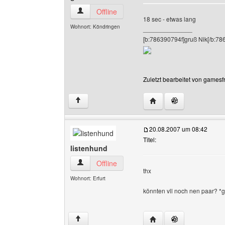
gamesfreaks Benutzer-Profile anzeigen
Offline
18 sec - etwas lang
Wohnort: Köndringen
______________
[b:786390794f]gruß Nik[/b:78
Zuletzt bearbeitet von gamesf
Website dieses Benutz
↑
20.08.2007 um 08:42
Titel:
listenhund
listenhund Benutzer-Profile anzeigen
Offline
thx
Wohnort: Erfurt
könnten vll noch nen paar? *
Website dieses Benutze
↑