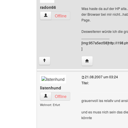
radon66
Was haste da auf der HP alta.
der Browser bei mir nicht...
radon66 Benutzer-Profile anzeigen
Offline
Page.
Desweiteren würde ich die gr
______________
[img:957a5ecf38]http://i198
]
Website dieses Benutz
↑
21.08.2007 um 03:24
Titel:
listenhund
listenhund Benutzer-Profile anzeigen
Offline
grauenvoll iss relativ und an
Wohnort: Erfurt
und es muss nich sein das die
könnte