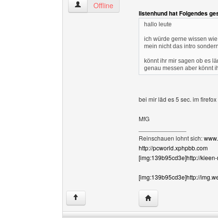
kleen-marcus Benutzer-Profile anzeigen
Offline
listenhund hat Folgendes ge
hallo leute
ich würde gerne wissen wi
mein nicht das intro sondern
könnt ihr mir sagen ob es län
genau messen aber könnt ih
bei mir läd es 5 sec. im firefo
MfG
______________
Reinschauen lohnt sich:
www.
http://pcworld.xphpbb.com
[img:139b95cd3e]http://kleen
[img:139b95cd3e]http://img.w
Website dieses Benutz
↑