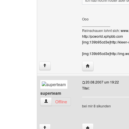
ich hab nochn router aber d
Ooo
______________
Reinschauen lohnt sich:
www.
http://pcworld.xphpbb.com
[img:139b95cd3e]http://kleen
[img:139b95cd3e]http://img.w
Website dieses Benutz
↑
20.08.2007 um 19:22
Titel:
superteam
superteam Benutzer-Profile anzeigen
Offline
bei mir 8 sikunden
Website dieses Benutz
↑