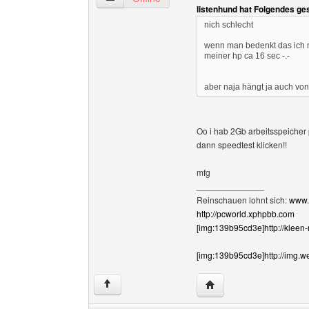
listenhund hat Folgendes ge
nich schlecht
wenn man bedenkt das ich ne
meiner hp ca 16 sec -.-
aber naja hängt ja auch von
Oo i hab 2Gb arbeitsspeicher p
dann speedtest klicken!!
mfg
______________
Reinschauen lohnt sich:
www.
http://pcworld.xphpbb.com
[img:139b95cd3e]http://kleen
[img:139b95cd3e]http://img.w
Website dieses Benutz
↑