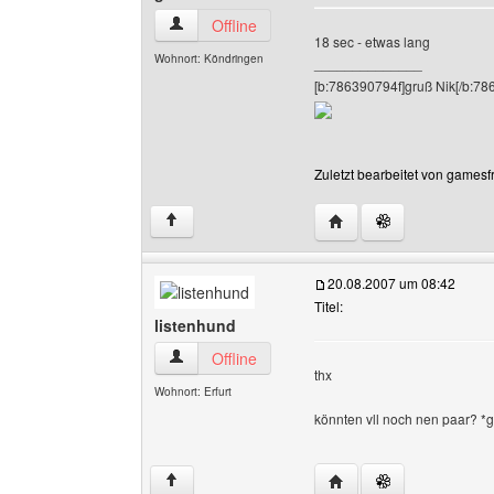
gamesfreaks Benutzer-Profile anzeigen
Offline
18 sec - etwas lang
Wohnort: Köndringen
______________
[b:786390794f]gruß Nik[/b:78
Zuletzt bearbeitet von gamesf
Website dieses Benutz
↑
20.08.2007 um 08:42
Titel:
listenhund
listenhund Benutzer-Profile anzeigen
Offline
thx
Wohnort: Erfurt
könnten vll noch nen paar? *
Website dieses Benutze
↑