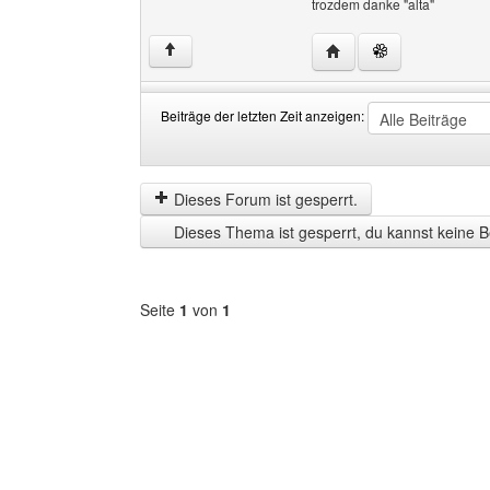
trozdem danke "alta"
Website dieses Benutze
↑
Beiträge der letzten Zeit anzeigen:
Beiträge
Order
der
by
letzten
Dieses Forum ist gesperrt.
Zeit
Dieses Thema ist gesperrt, du kannst keine B
anzeigen
Seite
1
von
1
Forum
auswählen