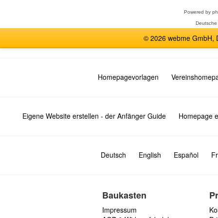
Powered by
p
Deutsche
© 2026 webme GmbH, De
Homepagevorlagen
Vereinshomep
Eigene Website erstellen - der Anfänger Guide
Homepage er
Deutsch
English
Español
Fr
Baukasten
P
Impressum
Ko