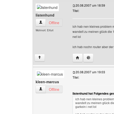
20.08.2007 um 18:59
Titel:
listenhund
listenhund Benutzer-Profile anzeigen
Offline
ich hab nen kleines problem m
Wohnort: Erfurt
wandelt zu meinen glück die 
net lol
ich hab nochn router aber der 
Website dieses Benutze
↑
20.08.2007 um 19:03
Titel:
kleen-marcus
kleen-marcus Benutzer-Profile anzeigen
Offline
listenhund hat Folgendes ge
ich hab nen kleines problem
wandelt zu meinen glück di
garkein i net lol