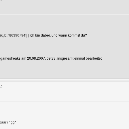
ik[/b:786390794f] |
Ich bin dabei, und wann kommst du?
n gamesfreaks am 20.08.2007, 09:33, insgesamt einmal bearbeitet
Benutzers besuchen: gamesfreaks
42
paar? *gg*