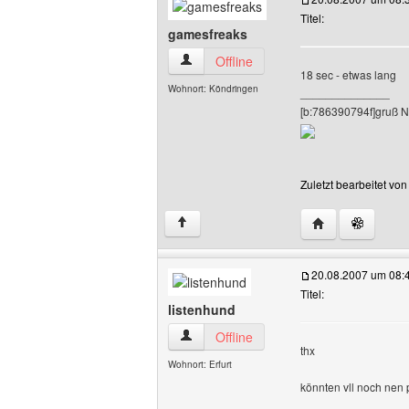
Titel:
gamesfreaks
gamesfreaks Benutzer-Profile anzeigen
Offline
18 sec - etwas lang
Wohnort: Köndringen
______________
[b:786390794f]gruß N
Zuletzt bearbeitet vo
Website dieses 
↑
20.08.2007 um 08:
Titel:
listenhund
listenhund Benutzer-Profile anzeigen
Offline
thx
Wohnort: Erfurt
könnten vll noch nen 