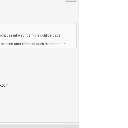
cht das intro sondern die richtige page..
nau messen aber könnt ihr auch machen *lol*
bb.com