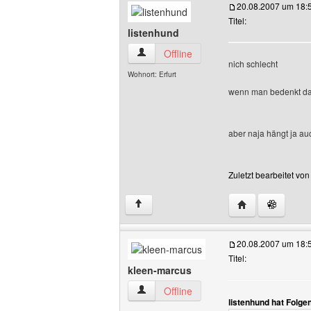
20.08.2007 um 18:
Titel:
listenhund
listenhund Benutzer-Profile anzeigen
Offline
nich schlecht
Wohnort: Erfurt
wenn man bedenkt das 
aber naja hängt ja au
Zuletzt bearbeitet vo
Website dieses 
↑
20.08.2007 um 18:
Titel:
kleen-marcus
kleen-marcus Benutzer-Profile anzeige
Offline
listenhund hat Folge