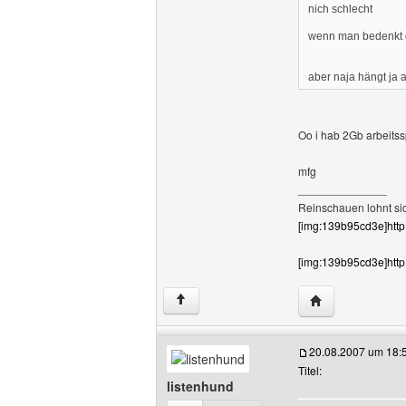
nich schlecht
wenn man bedenkt da
aber naja hängt ja 
Oo i hab 2Gb arbeitssp
mfg
______________
Reinschauen lohnt si
[img:139b95cd3e]http:
[img:139b95cd3e]http
Website dieses 
↑
20.08.2007 um 18:
Titel:
listenhund