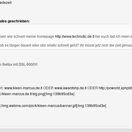
ladezeit
n
ndes geschrieben:
issen wie schnell meine homepage
http://www.technotic.de.tl
bei euch läd ich mein ni
ob es länger dauert oder obs relativ schnell geht? ihr müsst jetz nich die zeit ge
m firefox mit DSL 6000!!!
ch:
www.kleen-marcus.de.tl
ODER
www.awardshp.de.tl
ODER
http://pcworld.xphp
//kleen-marcus.de.tl/sig.png[/img:139b95cd3e]
://img.webme.com/pic/k/kleen-marcus/banner.gif[/img:139b95cd3e]
Benutzers besuchen: kleen-marcus