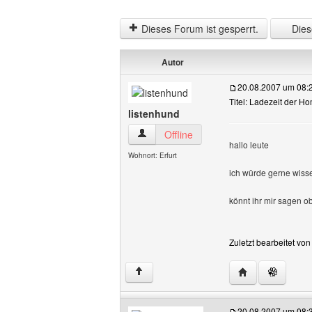
Dieses Forum ist gesperrt.
Diese
Autor
20.08.2007 um 08:
Titel: Ladezeit der 
listenhund
listenhund Benutzer-Profile anzeigen
Offline
hallo leute
Wohnort: Erfurt
ich würde gerne wis
könnt ihr mir sagen ob
Zuletzt bearbeitet vo
Website dieses 
↑
20.08.2007 um 08: