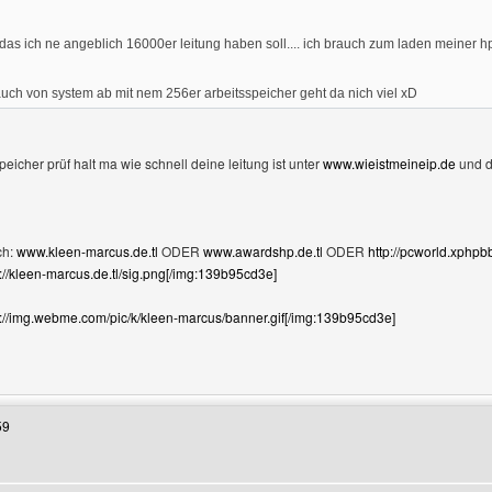
s ich ne angeblich 16000er leitung haben soll.... ich brauch zum laden meiner hp 
auch von system ab mit nem 256er arbeitsspeicher geht da nich viel xD
eicher prüf halt ma wie schnell deine leitung ist unter
www.wieistmeineip.de
und d
ch:
www.kleen-marcus.de.tl
ODER
www.awardshp.de.tl
ODER
http://pcworld.xphp
//kleen-marcus.de.tl/sig.png[/img:139b95cd3e]
://img.webme.com/pic/k/kleen-marcus/banner.gif[/img:139b95cd3e]
Benutzers besuchen: kleen-marcus
59