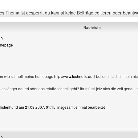
s Thema ist gesperrt, du kannst keine Beiträge editieren oder beantw
Nachricht
29
Homepage
sen wie schnell meine homepage
http://www.technotic.de.tl
bei euch läd ich mein nich
 es länger dauert oder obs relativ schnell geht? ihr müsst jetz nich die zeit genau
n listenhund am 21.08.2007, 01:15, insgesamt einmal bearbeitet
Benutzers besuchen: listenhund
32