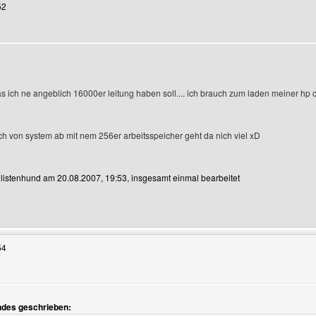
52
ich ne angeblich 16000er leitung haben soll.... ich brauch zum laden meiner hp ca
ch von system ab mit nem 256er arbeitsspeicher geht da nich viel xD
n listenhund am 20.08.2007, 19:53, insgesamt einmal bearbeitet
Benutzers besuchen: listenhund
54
n
ndes geschrieben: