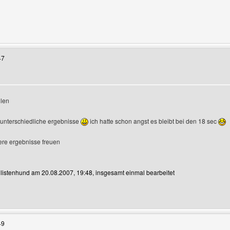
enutzers besuchen: taubenlieblinge
47
llen
 unterschiedliche ergebnisse
ich hatte schon angst es bleibt bei den 18 sec
ere ergebnisse freuen
n listenhund am 20.08.2007, 19:48, insgesamt einmal bearbeitet
Benutzers besuchen: listenhund
49