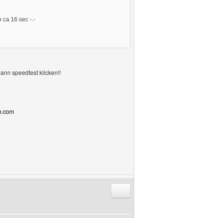
ca 16 sec -.-
ann speedtest klicken!!
bb.com
Antworten mit Zitat