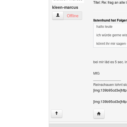
Titel: Re: frag an alle 
kleen-marcus
kleen-marcus Benutzer-Profile anzeige
Offline
listenhund hat Folge
hallo leute
ich würde gerne w
könnt ihr mir sagen 
bei mir läd es 5 sec. i
MfG
______________
Reinschauen lohnt si
[img:139b95cd3e]http:
[img:139b95cd3e]http
Website dieses 
↑