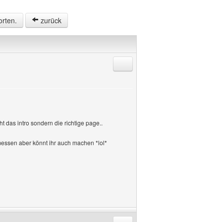
orten.
zurück
Antworten mit Zitat
t das intro sondern die richtige page..
 messen aber könnt ihr auch machen *lol*