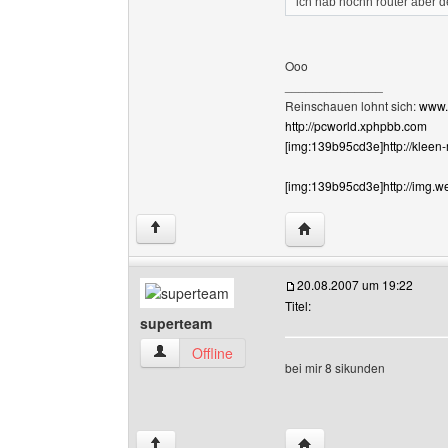
ich hab nochn router aber d
Ooo
______________
Reinschauen lohnt sich:
www.
http://pcworld.xphpbb.com
[img:139b95cd3e]http://kleen
[img:139b95cd3e]http://img.w
Website dieses Benutz
↑
20.08.2007 um 19:22
Titel:
superteam
superteam Benutzer-Profile anzeigen
Offline
bei mir 8 sikunden
Website dieses Benutz
↑