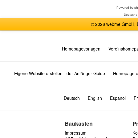
Powered by
p
Deutsche
© 2026 webme GmbH, De
Homepagevorlagen
Vereinshomep
Eigene Website erstellen - der Anfänger Guide
Homepage er
Deutsch
English
Español
Fr
Baukasten
P
Impressum
Ko