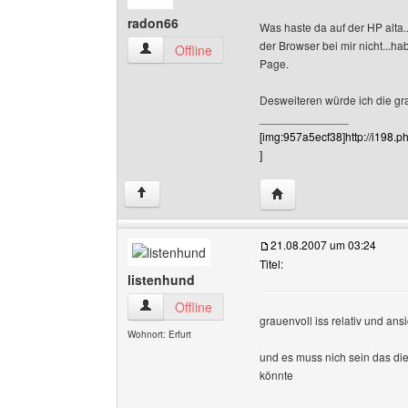
radon66
Was haste da auf der HP alta.
der Browser bei mir nicht...
radon66 Benutzer-Profile anzeigen
Offline
Page.
Desweiteren würde ich die gr
______________
[img:957a5ecf38]http://i198
]
Website dieses Benutz
↑
21.08.2007 um 03:24
Titel:
listenhund
listenhund Benutzer-Profile anzeigen
Offline
grauenvoll iss relativ und an
Wohnort: Erfurt
und es muss nich sein das die
könnte