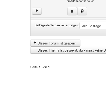
trozdem danke "alta"
Website dieses Benutze
↑
Beiträge der letzten Zeit anzeigen:
Beiträge
Order
der
by
letzten
Dieses Forum ist gesperrt.
Zeit
Dieses Thema ist gesperrt, du kannst keine B
anzeigen
Seite
1
von
1
Forum
auswählen