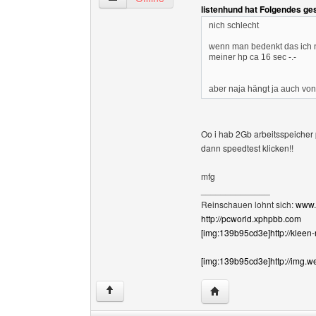
listenhund hat Folgendes ge
nich schlecht
wenn man bedenkt das ich ne
meiner hp ca 16 sec -.-
aber naja hängt ja auch von
Oo i hab 2Gb arbeitsspeicher p
dann speedtest klicken!!
mfg
______________
Reinschauen lohnt sich:
www.
http://pcworld.xphpbb.com
[img:139b95cd3e]http://kleen
[img:139b95cd3e]http://img.w
Website dieses Benutz
↑