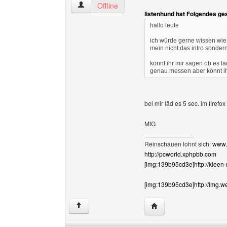
kleen-marcus Benutzer-Profile anzeigen
Offline
listenhund hat Folgendes ge
hallo leute
ich würde gerne wissen wi
mein nicht das intro sondern
könnt ihr mir sagen ob es län
genau messen aber könnt ih
bei mir läd es 5 sec. im firefo
MfG
______________
Reinschauen lohnt sich:
www.
http://pcworld.xphpbb.com
[img:139b95cd3e]http://kleen
[img:139b95cd3e]http://img.w
Website dieses Benutz
↑