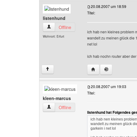
20.08.2007 um 18:59
Titel:
listenhund
listenhund Benutzer-Profile anzeigen
Offline
ich hab nen kleines problem m
Wohnort: Erfurt
wandelt zu meinen glück die 
net lol
ich hab nochn router aber der 
Website dieses Benutze
↑
20.08.2007 um 19:03
Titel:
kleen-marcus
kleen-marcus Benutzer-Profile anzeigen
Offline
listenhund hat Folgendes ge
ich hab nen kleines problem
wandelt zu meinen glück di
garkein i net lol