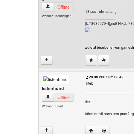
gamesfreaks Benutzer-Profile anzeigen
Offline
18 sec - etwas lang
Wohnort: Köndringen
______________
[b:786390794f]gruß Nik[/b:78
Zuletzt bearbeitet von gamesf
Website dieses Benutz
↑
20.08.2007 um 08:42
Titel:
listenhund
listenhund Benutzer-Profile anzeigen
Offline
thx
Wohnort: Erfurt
könnten vll noch nen paar? *
Website dieses Benutze
↑