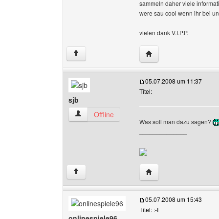
sammeln daher viele informa
were sau cool wenn ihr bei uns
vielen dank V.I.P.P.
Website dieses Benutze
↑
05.07.2008 um 11:37
Titel:
sjb
sjb Benutzer-Profile anzeigen
Offline
Was soll man dazu sagen?
______________
Website dieses Benutze
↑
05.07.2008 um 15:43
Titel: :-I
onlinespiele96