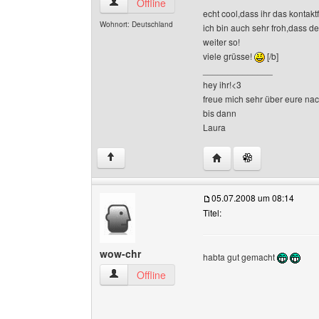
fanofrock Benutzer-Profile anzeigen
Offline
echt cool,dass ihr das kontakt
Wohnort: Deutschland
ich bin auch sehr froh,dass de
weiter so!
viele grüsse!
[/b]
______________
hey ihr!<3
freue mich sehr über eure nac
bis dann
Laura
Website dieses Benutze
↑
05.07.2008 um 08:14
Titel:
wow-chr
habta gut gemacht
wow-chr Benutzer-Profile anzeigen
Offline