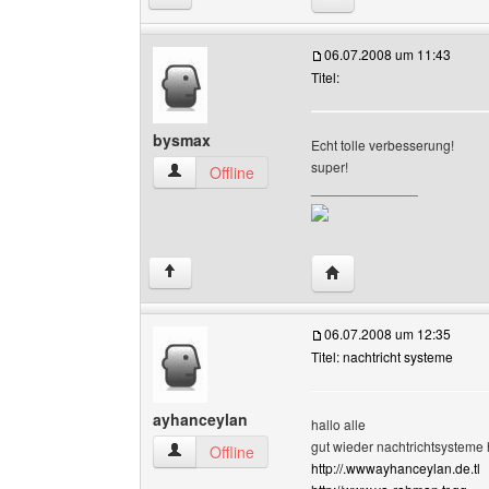
06.07.2008 um 11:43
Titel:
bysmax
Echt tolle verbesserung!
super!
bysmax Benutzer-Profile anzeigen
Offline
______________
Website dieses Benutz
↑
06.07.2008 um 12:35
Titel: nachtricht systeme
ayhanceylan
hallo alle
gut wieder nachtrichtsysteme
ayhanceylan Benutzer-Profile anzeigen
Offline
http://.wwwayhanceylan.de.tl