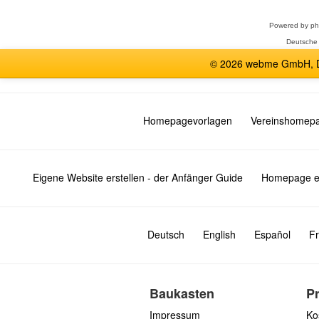
Powered by
p
Deutsche
© 2026 webme GmbH, De
Homepagevorlagen
Vereinshomep
Eigene Website erstellen - der Anfänger Guide
Homepage er
Deutsch
English
Español
Fr
Baukasten
P
Impressum
Ko