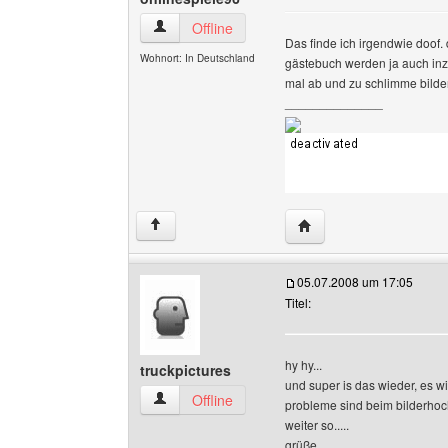
onlinespiele96 Benutzer-Profile anzeigen
Offline
Das finde ich irgendwie doof. 
Wohnort: In Deutschland
gästebuch werden ja auch inz
mal ab und zu schlimme bilde
______________
Website dieses Benutze
↑
05.07.2008 um 17:05
Titel:
hy hy...
truckpictures
und super is das wieder, es wird
truckpictures Benutzer-Profile anzeigen
Offline
probleme sind beim bilderhoc
weiter so.....
grüße