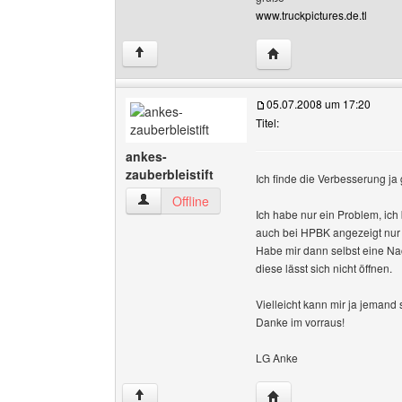
www.truckpictures.de.tl
Website dieses Benutze
↑
05.07.2008 um 17:20
Titel:
ankes-
zauberbleistift
Ich finde die Verbesserung ja g
ankes-zauberbleistift Benutzer-Profile anzeige
Offline
Ich habe nur ein Problem, ich
auch bei HPBK angezeigt nur le
Habe mir dann selbst eine Na
diese lässt sich nicht öffnen.
Vielleicht kann mir ja jemand 
Danke im vorraus!
LG Anke
Website dieses Benutze
↑