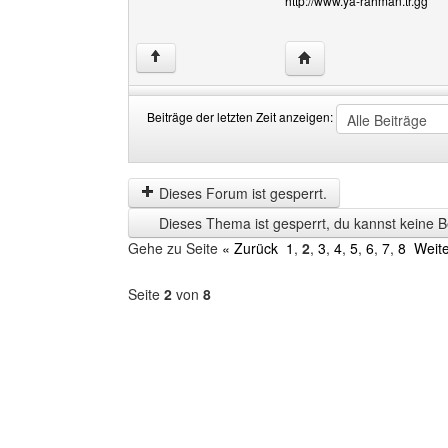
http://www.ya-rahman.tr.gg
Website dieses Benutz
↑
Beiträge der letzten Zeit anzeigen:
Beiträge
Order
der
by
letzten
Dieses Forum ist gesperrt.
Zeit
Dieses Thema ist gesperrt, du kannst keine B
anzeigen
Gehe zu Seite
« Zurück
1
,
2
,
3
,
4
,
5
,
6
,
7
,
8
Weite
Seite
2
von
8
Forum
auswählen