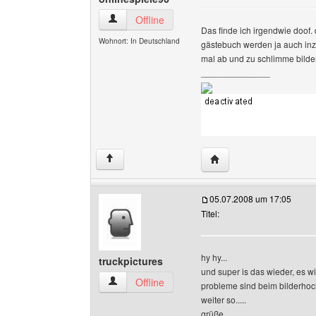
onlinespiele96 Benutzer-Profile anzeigen
Offline
Das finde ich irgendwie doof. 
Wohnort: In Deutschland
gästebuch werden ja auch inz
mal ab und zu schlimme bilde
______________
Website dieses Benutze
↑
05.07.2008 um 17:05
Titel:
hy hy...
truckpictures
und super is das wieder, es wird
truckpictures Benutzer-Profile anzeigen
Offline
probleme sind beim bilderhoc
weiter so.....
grüße