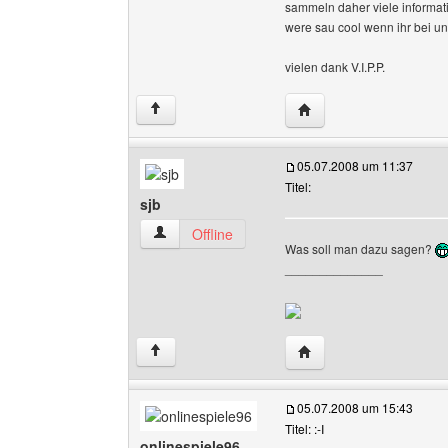
sammeln daher viele informa
were sau cool wenn ihr bei uns
vielen dank V.I.P.P.
Website dieses Benutze
↑
05.07.2008 um 11:37
Titel:
sjb
sjb Benutzer-Profile anzeigen
Offline
Was soll man dazu sagen?
______________
Website dieses Benutze
↑
05.07.2008 um 15:43
Titel: :-I
onlinespiele96