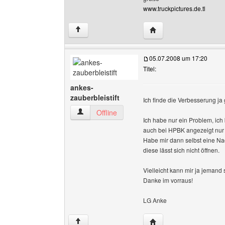
www.truckpictures.de.tl
Website dieses Benutze
↑
05.07.2008 um 17:20
Titel:
ankes-
zauberbleistift
Ich finde die Verbesserung ja g
ankes-zauberbleistift Benutzer-Profile anzeige
Offline
Ich habe nur ein Problem, ich
auch bei HPBK angezeigt nur le
Habe mir dann selbst eine Na
diese lässt sich nicht öffnen.
Vielleicht kann mir ja jemand 
Danke im vorraus!
LG Anke
Website dieses Benutze
↑