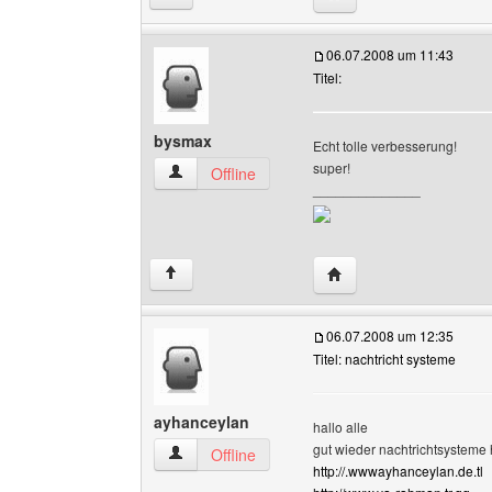
06.07.2008 um 11:43
Titel:
bysmax
Echt tolle verbesserung!
super!
bysmax Benutzer-Profile anzeigen
Offline
______________
Website dieses Benutz
↑
06.07.2008 um 12:35
Titel: nachtricht systeme
ayhanceylan
hallo alle
gut wieder nachtrichtsysteme
ayhanceylan Benutzer-Profile anzeigen
Offline
http://.wwwayhanceylan.de.tl